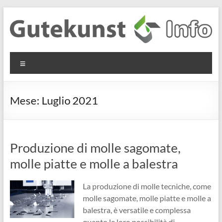
Salta
al
contenuto
Gutekunst
Informationen
Menu
und
Formfedern
Wissenswertes
GmbH
zu Federn aus
Mese:
Luglio 2021
Flachmaterial
Produzione di molle sagomate,
molle piatte e molle a balestra
La produzione di molle tecniche, come
molle sagomate, molle piatte e molle a
balestra, è versatile e complessa
quanto le loro possibilità di