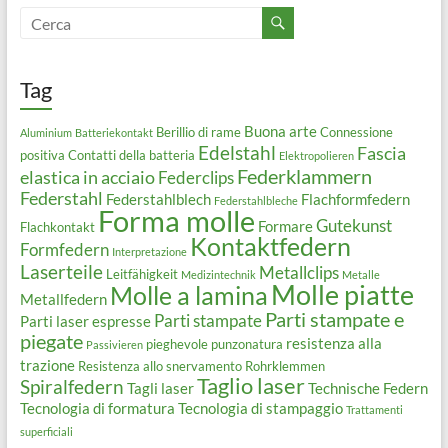
Tag
Buona arte
Berillio di rame
Connessione
Aluminium
Batteriekontakt
Edelstahl
Fascia
positiva
Contatti della batteria
Elektropolieren
Federklammern
elastica in acciaio
Federclips
Federstahl
Federstahlblech
Flachformfedern
Federstahlbleche
Forma molle
Gutekunst
Formare
Flachkontakt
Kontaktfedern
Formfedern
Interpretazione
Laserteile
Metallclips
Leitfähigkeit
Medizintechnik
Metalle
Molle piatte
Molle a lamina
Metallfedern
Parti stampate e
Parti stampate
Parti laser espresse
piegate
resistenza alla
pieghevole
punzonatura
Passivieren
trazione
Resistenza allo snervamento
Rohrklemmen
Taglio laser
Spiralfedern
Tagli laser
Technische Federn
Tecnologia di formatura
Tecnologia di stampaggio
Trattamenti
superficiali