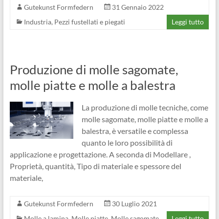
Gutekunst Formfedern
31 Gennaio 2022
Industria
,
Pezzi fustellati e piegati
Leggi tutto
Produzione di molle sagomate,
molle piatte e molle a balestra
La produzione di molle tecniche, come
molle sagomate, molle piatte e molle a
balestra, è versatile e complessa
quanto le loro possibilità di
applicazione e progettazione. A seconda di Modellare ,
Proprietà, quantità, Tipo di materiale e spessore del
materiale,
Gutekunst Formfedern
30 Luglio 2021
Molle a lamina
,
Molle piatte
,
Molle sagomate
Leggi tutto