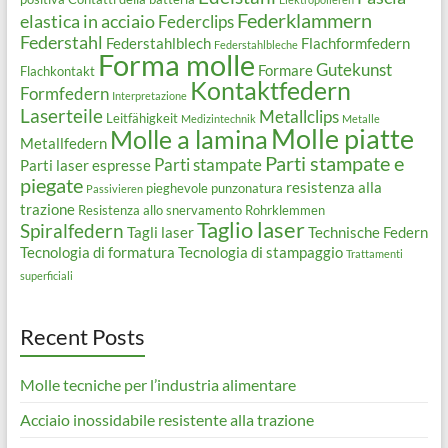
Federklammern
elastica in acciaio
Federclips
Federstahl
Federstahlblech
Flachformfedern
Federstahlbleche
Forma molle
Gutekunst
Formare
Flachkontakt
Kontaktfedern
Formfedern
Interpretazione
Laserteile
Metallclips
Leitfähigkeit
Medizintechnik
Metalle
Molle piatte
Molle a lamina
Metallfedern
Parti stampate e
Parti stampate
Parti laser espresse
piegate
resistenza alla
pieghevole
punzonatura
Passivieren
trazione
Resistenza allo snervamento
Rohrklemmen
Taglio laser
Spiralfedern
Tagli laser
Technische Federn
Tecnologia di formatura
Tecnologia di stampaggio
Trattamenti
superficiali
Recent Posts
Molle tecniche per l’industria alimentare
Acciaio inossidabile resistente alla trazione