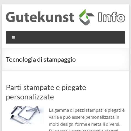
Salta
al
contenuto
Gutekunst
Informationen
Menu
und
Formfedern
Wissenswertes
GmbH
zu Federn aus
Tecnologia di stampaggio
Flachmaterial
Parti stampate e piegate
personalizzate
La gamma di pezzi stampati e piegati è
varia e può essere personalizzata in
molti design, forme e metalli diversi.
Di norma, i pezzi stampati e piegati