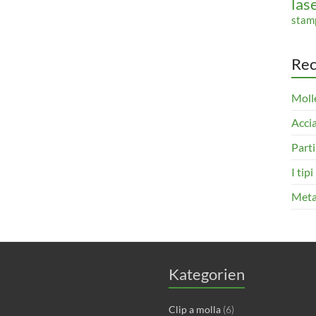
las
stam
Rec
Molle
Accia
Parti
I tip
Metal
Kategorien
Clip a molla
(6)