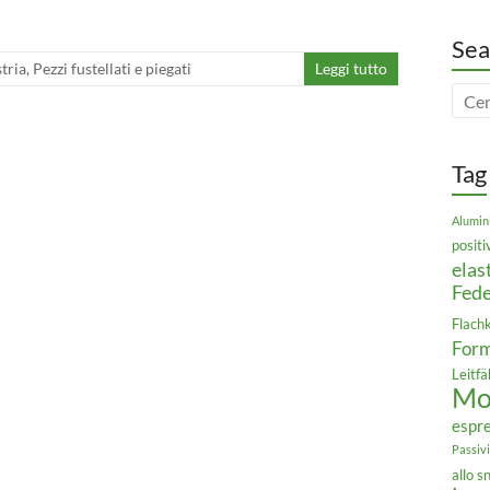
Sea
tria
,
Pezzi fustellati e piegati
Leggi tutto
Tag
Alumin
positi
elas
Fede
Flach
For
Leitfä
Mol
espr
Passiv
allo 