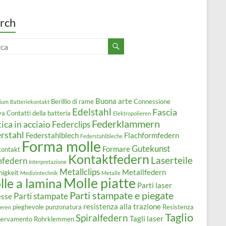
rch
Buona arte
Berillio di rame
Connessione
ium
Batteriekontakt
Edelstahl
Fascia
va
Contatti della batteria
Elektropolieren
Federklammern
tica in acciaio
Federclips
rstahl
Federstahlblech
Flachformfedern
Federstahlbleche
Forma molle
Gutekunst
Formare
kontakt
Kontaktfedern
Laserteile
mfedern
Interpretazione
Metallclips
Metallfedern
higkeit
Medizintechnik
Metalle
Molle piatte
le a lamina
Parti laser
Parti stampate e piegate
Parti stampate
esse
resistenza alla trazione
pieghevole
punzonatura
Resistenza
ieren
Taglio
Spiralfedern
Tagli laser
snervamento
Rohrklemmen