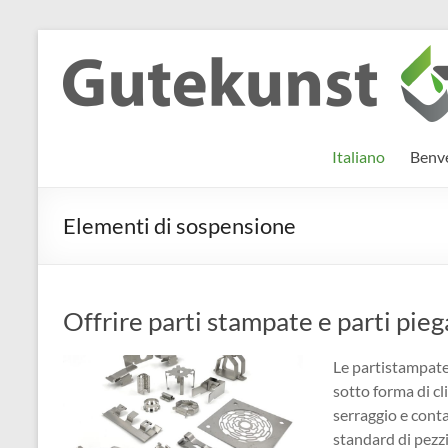
Salta
al
Gutekunst
Informationen
contenuto
und
Formfedern
Wissenswertes
GmbH
zu Federn aus
Italiano
Benve
Flachmaterial
Elementi di sospensione
Offrire parti stampate e parti pie
Le partistampate
sotto forma di cl
serraggio e cont
standard di pezz