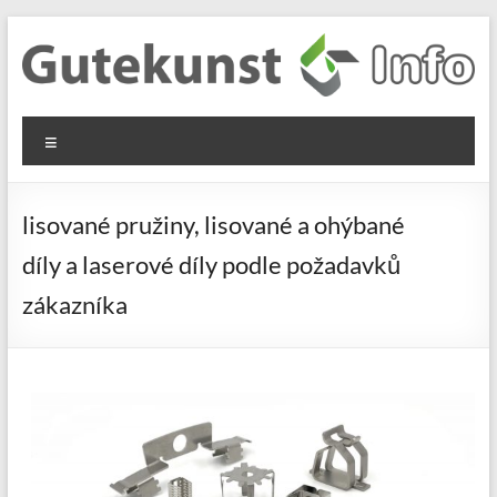
Skip
to
content
Gutekunst
Informationen
Menu
und
Formfedern
Wissenswertes
GmbH
zu Federn aus
lisované pružiny, lisované a ohýbané
Flachmaterial
díly a laserové díly podle požadavků
zákazníka