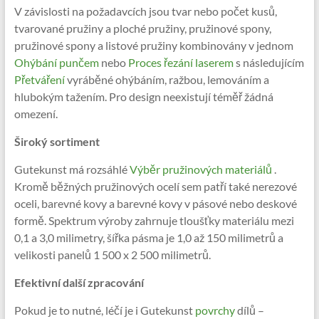
V závislosti na požadavcích jsou tvar nebo počet kusů,
tvarované pružiny a ploché pružiny, pružinové spony,
pružinové spony a listové pružiny kombinovány v jednom
Ohýbání punčem
nebo
Proces řezání laserem
s následujícím
Přetváření
vyráběné ohýbáním, ražbou, lemováním a
hlubokým tažením. Pro design neexistují téměř žádná
omezení.
Široký sortiment
Gutekunst má rozsáhlé
Výběr pružinových materiálů
.
Kromě běžných pružinových ocelí sem patří také nerezové
oceli, barevné kovy a barevné kovy v pásové nebo deskové
formě. Spektrum výroby zahrnuje tloušťky materiálu mezi
0,1 a 3,0 milimetry, šířka pásma je 1,0 až 150 milimetrů a
velikosti panelů 1 500 x 2 500 milimetrů.
Efektivní další zpracování
Pokud je to nutné, léčí je i Gutekunst
povrchy
dílů –