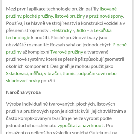
Mezi první aplikace technologie pružin patřily
lisované
pružiny, ploché pružiny, listové pružiny
a
pružinové spony
.
Používají se hlavně ve strojírenství a konstrukci vozidel a v
přesném strojírenství,
Elektrický
-,
Jídlo
– a
Lékařská
technologie
k použití. Ploché pružinové tvary jsou
obzvláště rozmanité: Rozsah sahá od jednoduchých
Ploché
pružiny
až komplexní
Tvarové pružiny
a tvarované
pružinové systémy, které se přesně přizpůsobují geometrii
okolních komponent. Designéři je mohou použít jako
Skladovací, měřicí, vibrační, tlumicí, odpočinkové nebo
skladovací prvky
použití.
Náročná výroba
Výroba individuálně tvarovaných, plochých, listových
pružin a pružinových spon je složitá: kvůli jejich zvláštním a
často komplikovaným tvarům je nelze vyrobit podle
jednoduchého schématu
vypočítat a navrhnout
. Pro
dosažení co nejlepšího výsledku spoléhá Gutekunst na