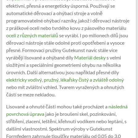
efektivní, přesná a energeticky úsporná. Používají se
automatické děrovací a ohýbací stroje a volně
programovatelné ohýbací razníky, jakož i děrovací nástroje
z práškové oceli nebo tvrdého kovu z pásového materiálu
oceli z různých materiálů
se vyrábí. I po milionech dílů jsou
děrovací nástroje stále odolné proti opotřebení a vysoce
přesné. Formovací pružiny Gutekunst navíc stále více
vyrábějí lisované a ohýbané díly
Materiál desky
s velmi
složitými a speciálními geometriemi ohybu na několika
úrovních. Další alternativou jsou například přesné díly
elektricky vodivý, pružný, lékařsky čistý a zvláště odolný
nebo mít zvláštní vzhled. Tvarem vyražených a ohnutých
částí se meze nekladou.
Lisované a ohnuté části mohou také procházet a
následná
povrchová úprava
jako je broušení skel, pozinkování,
stříbření, zlacení, leštění, křehnutí vodíkem nebo leptání, s
dalšími vlastnostmi. Spektrum výroby v Gutekunst
Formfedern zahrnuje tloušťky materiálu od 0,05 do 3,0