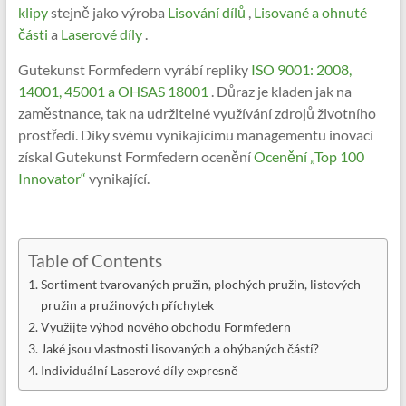
klipy
stejně jako výroba
Lisování dílů
,
Lisované a ohnuté
části
a
Laserové díly
.
Gutekunst Formfedern vyrábí repliky
ISO 9001: 2008,
14001, 45001 a OHSAS 18001
. Důraz je kladen jak na
zaměstnance, tak na udržitelné využívání zdrojů životního
prostředí. Díky svému vynikajícímu managementu inovací
získal Gutekunst Formfedern ocenění
Ocenění „Top 100
Innovator“
vynikající.
Table of Contents
Sortiment tvarovaných pružin, plochých pružin, listových
pružin a pružinových příchytek
Využijte výhod nového obchodu Formfedern
Jaké jsou vlastnosti lisovaných a ohýbaných částí?
Individuální Laserové díly expresně