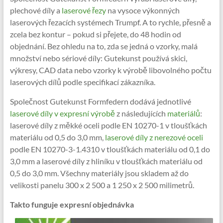
plechové díly a
laserové řezy
na vysoce výkonných
laserových řezacích systémech Trumpf. A to rychle, přesně a
zcela bez kontur – pokud si přejete, do 48 hodin od
objednání. Bez ohledu na to, zda se jedná o vzorky, malá
množství nebo sériové díly: Gutekunst používá skici,
výkresy, CAD data nebo vzorky k výrobě libovolného počtu
laserových dílů podle specifikací zákazníka.
Společnost Gutekunst Formfedern dodává jednotlivé
laserové díly v expresní výrobě
z následujících
materiálů
:
laserové díly z měkké oceli podle EN 10270-1 v tloušťkách
materiálu od 0,5 do 3,0 mm,
laserové díly z nerezové oceli
podle EN 10270-3-1.4310 v tloušťkách materiálu od 0,1 do
3,0 mm a laserové díly z hliníku v tloušťkách materiálu od
0,5 do 3,0 mm. Všechny materiály jsou skladem až do
velikosti panelu 300 x 2 500 a 1 250 x 2 500 milimetrů.
Takto funguje expresní objednávka