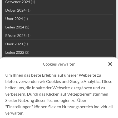
Červenec 2024
(1)
Duben 2024
(1)
Únor 2024
(1)
Leden 2024
(2)
Březen 2023
(1)
Únor 2023
(1)
Leden 2022
(2)
Prosinec 2021
(2)
Cookies verwalten
Září 2021
(2)
Um Ihnen das beste Erlebnis auf unserer Webseite zu
Srpen 2021
(4)
bieten, verwenden wir Cookies und Google Analytics. Diese
Červenec 2021
(1)
helfen uns, die Inhalte der Webseite zu ergänzen und zu
verbessern. Durch das Klicken auf "Akzeptieren" stimmen
Květen 2021
(7)
Sie der Nutzung dieser Technologien zu. Über
Duben 2021
(1)
"Einstellungen" können Sie den Nutzungsbereich individuell
Leden 2021
(1)
verwalten.