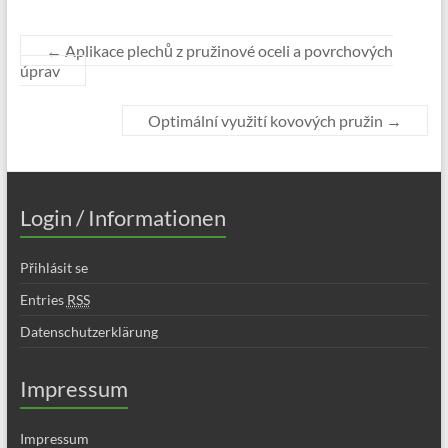
←
Aplikace plechů z pružinové oceli a povrchových
úprav
Optimální využití kovových pružin
→
Login / Informationen
Přihlásit se
Entries
RSS
Datenschutzerklärung
Impressum
Impressum