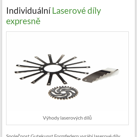
Individuální
Laserové díly
expresně
Výhody laserových dílů
Společnost Gutekunst Formfedern vyrábí laserové díly,