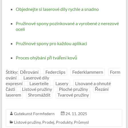
Objednejte si laserové díly rychle a snadno
Pružinové spony pozinkované a vyrobené z nerezové
oceli
Pružinové spony pro každou aplikaci
Proces ohýbání při tváření kovů
Štítky:
Děrování
Federclips
Federklammern
Form
ování
Laserové díly
expresní
Laserteile
Lasery
Lisované a ohnuté
části
Listové pružiny
Ploché pružiny
Řezání
laserem
Shromáždit
Tvarové pružiny
Gutekunst Formfedern
24. 11. 2025
Listové pružiny
,
Prodej
,
Produkty
,
Průmysl