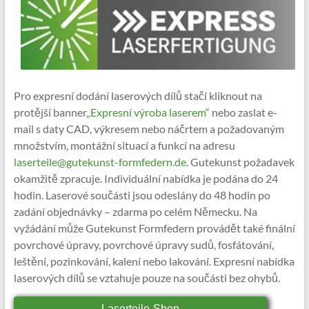
Pro expresní dodání laserových dílů stačí kliknout na
protější banner
„Expresní výroba laserem
“ nebo zaslat e-
mail s daty CAD, výkresem nebo náčrtem a požadovaným
množstvím, montážní situací a funkcí na adresu
laserteile@gutekunst-formfedern.de
. Gutekunst požadavek
okamžitě zpracuje. Individuální nabídka je podána do 24
hodin. Laserové součásti jsou odeslány do 48 hodin po
zadání objednávky – zdarma po celém Německu. Na
vyžádání může Gutekunst Formfedern provádět také finální
povrchové úpravy, povrchové úpravy sudů, fosfátování,
leštění, pozinkování, kalení nebo lakování. Expresní nabídka
laserových dílů se vztahuje pouze na součásti bez ohybů.
Laserteile-Shop