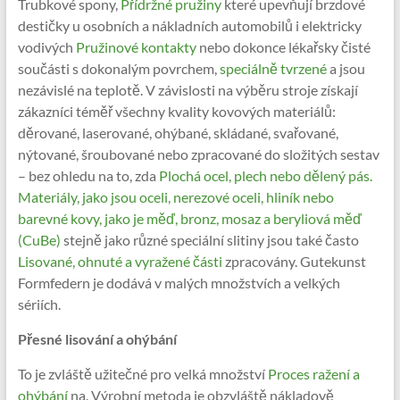
Trubkové spony,
Přídržné pružiny
které upevňují brzdové
destičky u osobních a nákladních automobilů i elektricky
vodivých
Pružinové kontakty
nebo dokonce lékařsky čisté
součásti s dokonalým povrchem,
speciálně tvrzené
a jsou
nezávislé na teplotě. V závislosti na výběru stroje získají
zákazníci téměř všechny kvality kovových materiálů:
děrované, laserované, ohýbané, skládané, svařované,
nýtované, šroubované nebo zpracované do složitých sestav
– bez ohledu na to, zda
Plochá ocel, plech nebo dělený pás.
Materiály, jako jsou oceli, nerezové oceli, hliník nebo
barevné kovy, jako je měď, bronz, mosaz a beryliová měď
(CuBe)
stejně jako různé speciální slitiny jsou také často
Lisované, ohnuté a vyražené části
zpracovány. Gutekunst
Formfedern je dodává v malých množstvích a velkých
sériích.
Přesné lisování a ohýbání
To je zvláště užitečné pro velká množství
Proces ražení a
ohýbání
na. Výrobní metoda je obzvláště nákladově