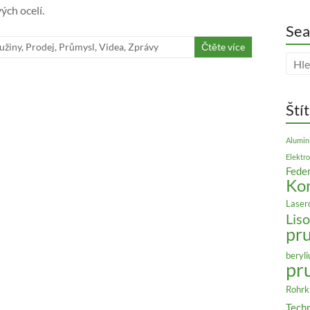
ých ocelí.
Sea
užiny
,
Prodej
,
Průmysl
,
Videa
,
Zprávy
Čtěte více
Ští
Alumin
Elektro
Feder
Ko
Laser
Liso
pr
beryl
pr
Rohr
Techn