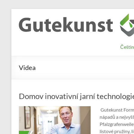
Skip
to
Gutekunst
Informationen
content
und
Formfedern
Wissenswertes
GmbH
zu Federn aus
Češtin
Flachmaterial
Videa
Domov inovativní jarní technologie
Gutekunst Formf
nápadů a nejvyšš
Pfalzgrafenweiler
listové pružiny, 