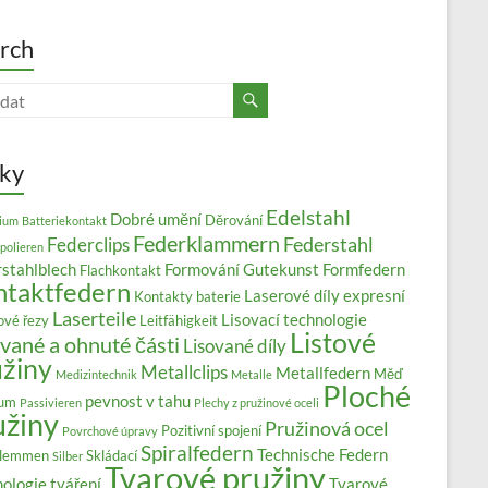
rch
tky
Edelstahl
Dobré umění
Děrování
ium
Batteriekontakt
Federklammern
Federstahl
Federclips
polieren
stahlblech
Formování
Gutekunst Formfedern
Flachkontakt
ntaktfedern
Laserové díly expresní
Kontakty baterie
Laserteile
Lisovací technologie
ové řezy
Leitfähigkeit
Listové
vané a ohnuté části
Lisované díly
užiny
Metallclips
Metallfedern
Měď
Medizintechnik
Metalle
Ploché
pevnost v tahu
ium
Passivieren
Plechy z pružinové oceli
užiny
Pružinová ocel
Pozitivní spojení
Povrchové úpravy
Spiralfedern
Technische Federn
klemmen
Skládací
Silber
Tvarové pružiny
ologie tváření
Tvarové