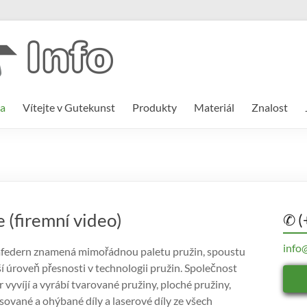
a
Vítejte v Gutekunst
Produkty
Materiál
Znalost
 (firemní video)
✆ (
info
edern znamená mimořádnou paletu pružin, spoustu
í úroveň přesnosti v technologii pružin. Společnost
 vyvíjí a vyrábí tvarované pružiny, ploché pružiny,
lisované a ohýbané díly a laserové díly ze všech