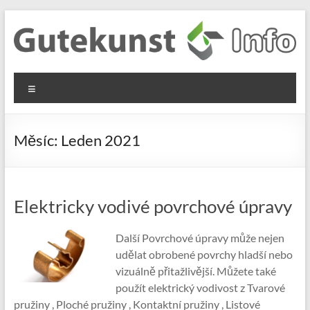
Skip
to
content
Gutekunst
Informationen
Menu
und
Formfedern
Wissenswertes
GmbH
zu Federn aus
Měsíc:
Leden 2021
Flachmaterial
Elektricky vodivé povrchové úpravy
Další Povrchové úpravy může nejen
udělat obrobené povrchy hladší nebo
vizuálně přitažlivější. Můžete také
použít elektrický vodivost z Tvarové
pružiny , Ploché pružiny , Kontaktní pružiny , Listové