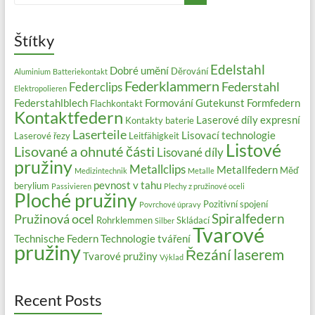
Štítky
Edelstahl
Dobré umění
Děrování
Aluminium
Batteriekontakt
Federklammern
Federstahl
Federclips
Elektropolieren
Federstahlblech
Formování
Gutekunst Formfedern
Flachkontakt
Kontaktfedern
Laserové díly expresní
Kontakty baterie
Laserteile
Lisovací technologie
Laserové řezy
Leitfähigkeit
Listové
Lisované a ohnuté části
Lisované díly
pružiny
Metallclips
Metallfedern
Měď
Medizintechnik
Metalle
pevnost v tahu
berylium
Passivieren
Plechy z pružinové oceli
Ploché pružiny
Pozitivní spojení
Povrchové úpravy
Spiralfedern
Pružinová ocel
Rohrklemmen
Skládací
Silber
Tvarové
Technische Federn
Technologie tváření
pružiny
Řezání laserem
Tvarové pružiny
Výklad
Recent Posts