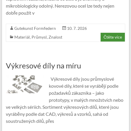
mikrobiologicky odolný. Nerezovou ocel lze tedy nejen
dobře použít v
Gutekunst Formfedern
10. 7. 2026
Materiál
,
Průmysl
,
Znalost
Čtěte více
Výkresové díly na míru
Výkresové díly jsou průmyslové
kovové díly, které se vyrábějí podle
požadavků zákazníka – jako
prototypy, v malých množstvích nebo
ve velkých sériích. Sortiment výkresových dílů, které jsou
vyráběny podle dat CAD, výkresů a vzorků, sahá od
soustružených dílů, přes