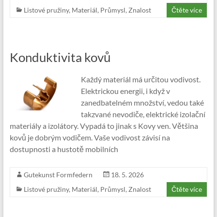
Listové pružiny
,
Materiál
,
Průmysl
,
Znalost
Čtěte více
Konduktivita kovů
Každý materiál má určitou vodivost.
Elektrickou energii, i když v
zanedbatelném množství, vedou také
takzvané nevodiče, elektrické izolační
materiály a izolátory. Vypadá to jinak s Kovy ven. Většina
kovů je dobrým vodičem. Vaše vodivost závisí na
dostupnosti a hustotě mobilních
Gutekunst Formfedern
18. 5. 2026
Listové pružiny
,
Materiál
,
Průmysl
,
Znalost
Čtěte více