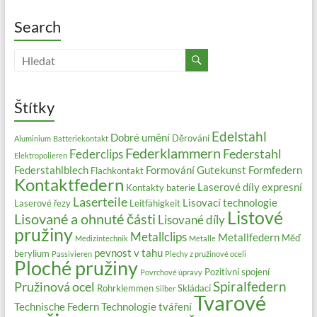
Search
Štítky
Edelstahl
Dobré umění
Děrování
Aluminium
Batteriekontakt
Federklammern
Federstahl
Federclips
Elektropolieren
Federstahlblech
Formování
Gutekunst Formfedern
Flachkontakt
Kontaktfedern
Laserové díly expresní
Kontakty baterie
Laserteile
Lisovací technologie
Laserové řezy
Leitfähigkeit
Listové
Lisované a ohnuté části
Lisované díly
pružiny
Metallclips
Metallfedern
Měď
Medizintechnik
Metalle
pevnost v tahu
berylium
Passivieren
Plechy z pružinové oceli
Ploché pružiny
Pozitivní spojení
Povrchové úpravy
Spiralfedern
Pružinová ocel
Rohrklemmen
Skládací
Silber
Tvarové
Technische Federn
Technologie tváření