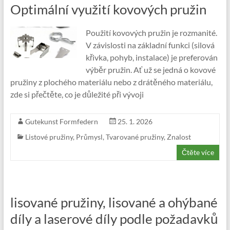
Optimální využití kovových pružin
Použití kovových pružin je rozmanité.
V závislosti na základní funkci (silová
křivka, pohyb, instalace) je preferován
výběr pružin. Ať už se jedná o kovové
pružiny z plochého materiálu nebo z drátěného materiálu,
zde si přečtěte, co je důležité při vývoji
Gutekunst Formfedern
25. 1. 2026
Listové pružiny
,
Průmysl
,
Tvarované pružiny
,
Znalost
Čtěte více
lisované pružiny, lisované a ohýbané
díly a laserové díly podle požadavků