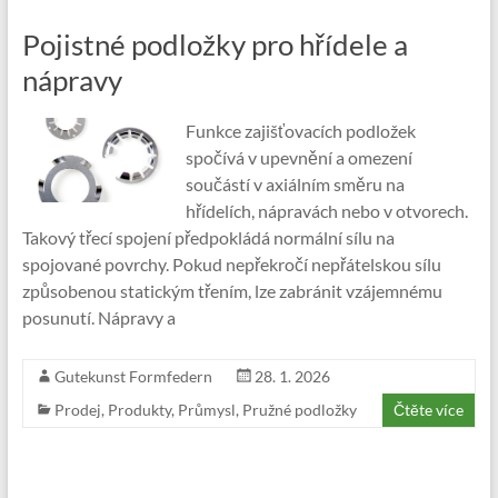
Pojistné podložky pro hřídele a
nápravy
Funkce zajišťovacích podložek
spočívá v upevnění a omezení
součástí v axiálním směru na
hřídelích, nápravách nebo v otvorech.
Takový třecí spojení předpokládá normální sílu na
spojované povrchy. Pokud nepřekročí nepřátelskou sílu
způsobenou statickým třením, lze zabránit vzájemnému
posunutí. Nápravy a
Gutekunst Formfedern
28. 1. 2026
Prodej
,
Produkty
,
Průmysl
,
Pružné podložky
Čtěte více