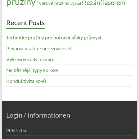
pružiny
Řezání laserem
Tvarové pružiny
Výklad
Recent Posts
Technické pružiny pro potravinářský průmysl
Pevnost v tahu z nerezové oceli
Výkresové díly na míru
Nejběžnější typy koroze
Konduktivita kovů
Login / Informationen
Přihlásit se