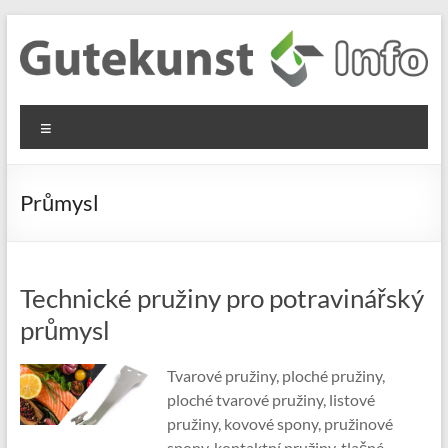
Skip
to
content
Gutekunst
Informationen
Menu
und
Formfedern
Wissenswertes
GmbH
zu Federn aus
Průmysl
Flachmaterial
Technické pružiny pro potravinářský
průmysl
Tvarové pružiny, ploché pružiny,
ploché tvarové pružiny, listové
pružiny, kovové spony, pružinové
spony, kontaktní pružiny, tlačné