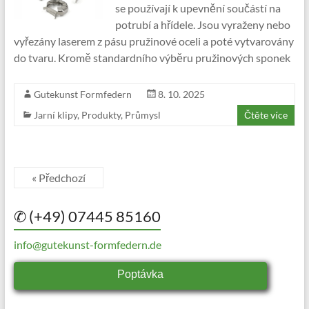
se používají k upevnění součástí na
potrubí a hřídele. Jsou vyraženy nebo
vyřezány laserem z pásu pružinové oceli a poté vytvarovány
do tvaru. Kromě standardního výběru pružinových sponek
Gutekunst Formfedern
8. 10. 2025
Jarní klipy
,
Produkty
,
Průmysl
Čtěte více
« Předchozí
✆ (+49) 07445 85160
info@gutekunst-formfedern.de
Poptávka