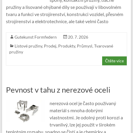
pružiny a lisované ohýbané díly se používají v libovolném
tvaru a funkci ve strojírenství, konstrukci vozidel, přesném
strojírenství a elektrotechnice, ale také velmi často
Gutekunst Formfedern
20. 7. 2026
Listové pružiny
,
Prodej
,
Produkty
,
Průmysl
,
Tvarované
pružiny
Čtěte více
Pevnost v tahu z nerezové oceli
nerezová ocel je často používaný
materiál s mnoha dobrými
vlastnostmi. Je odolný proti korozi a
trvanlivý, lze jej použít v širokém
teplotním rozsahu, snadno se čistí a je chemicky a