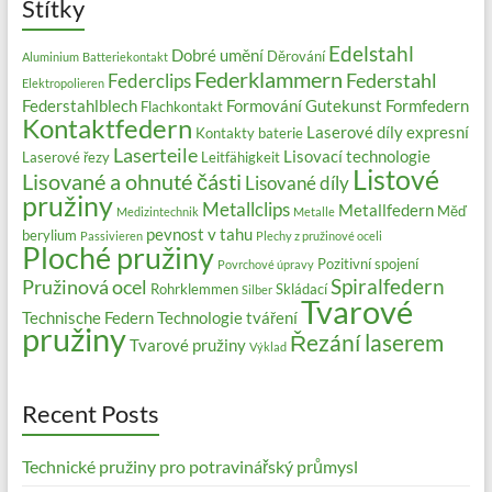
Štítky
Edelstahl
Dobré umění
Děrování
Aluminium
Batteriekontakt
Federklammern
Federstahl
Federclips
Elektropolieren
Federstahlblech
Formování
Gutekunst Formfedern
Flachkontakt
Kontaktfedern
Laserové díly expresní
Kontakty baterie
Laserteile
Lisovací technologie
Laserové řezy
Leitfähigkeit
Listové
Lisované a ohnuté části
Lisované díly
pružiny
Metallclips
Metallfedern
Měď
Medizintechnik
Metalle
pevnost v tahu
berylium
Passivieren
Plechy z pružinové oceli
Ploché pružiny
Pozitivní spojení
Povrchové úpravy
Spiralfedern
Pružinová ocel
Rohrklemmen
Skládací
Silber
Tvarové
Technische Federn
Technologie tváření
pružiny
Řezání laserem
Tvarové pružiny
Výklad
Recent Posts
Technické pružiny pro potravinářský průmysl