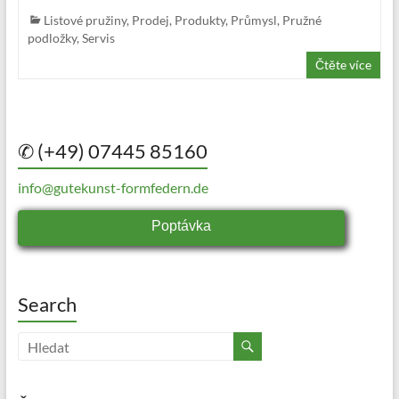
Listové pružiny
,
Prodej
,
Produkty
,
Průmysl
,
Pružné
podložky
,
Servis
Čtěte více
✆ (+49) 07445 85160
info@gutekunst-formfedern.de
Poptávka
Search