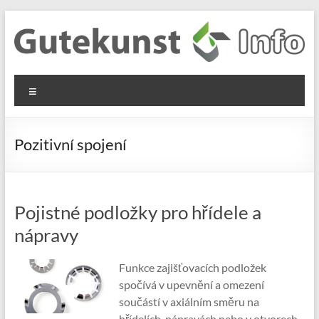
Skip
to
content
Gutekunst
Informationen
Menu
und
Formfedern
Wissenswertes
GmbH
zu Federn aus
Pozitivní spojení
Flachmaterial
Pojistné podložky pro hřídele a
nápravy
Funkce zajišťovacích podložek
spočívá v upevnění a omezení
součástí v axiálním směru na
hřídelích, nápravách nebo v otvorech.