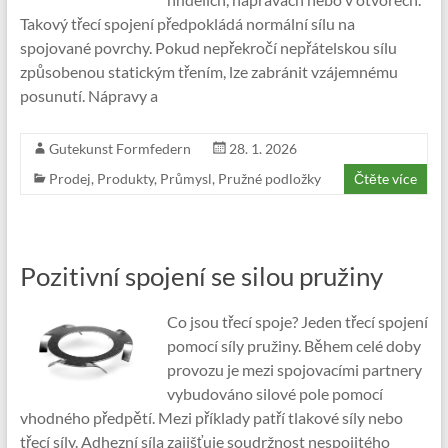
Takový třecí spojení předpokládá normální sílu na
spojované povrchy. Pokud nepřekročí nepřátelskou sílu
způsobenou statickým třením, lze zabránit vzájemnému
posunutí. Nápravy a
Gutekunst Formfedern
28. 1. 2026
Prodej
,
Produkty
,
Průmysl
,
Pružné podložky
Čtěte více
Pozitivní spojení se silou pružiny
Co jsou třecí spoje? Jeden třecí spojení
pomocí síly pružiny. Během celé doby
provozu je mezi spojovacími partnery
vybudováno silové pole pomocí
vhodného předpětí. Mezi příklady patří tlakové síly nebo
třecí síly. Adhezní síla zajišťuje soudržnost nespojitého