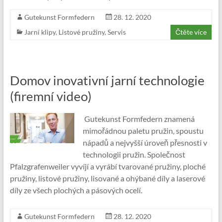
Gutekunst Formfedern
28. 12. 2020
Jarní klipy
,
Listové pružiny
,
Servis
Čtěte více
Domov inovativní jarní technologie
(firemní video)
Gutekunst Formfedern znamená
mimořádnou paletu pružin, spoustu
nápadů a nejvyšší úroveň přesnosti v
technologii pružin. Společnost
Pfalzgrafenweiler vyvíjí a vyrábí tvarované pružiny, ploché
pružiny, listové pružiny, lisované a ohýbané díly a laserové
díly ze všech plochých a pásových ocelí.
Gutekunst Formfedern
28. 12. 2020