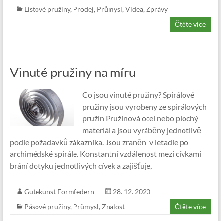
Listové pružiny
,
Prodej
,
Průmysl
,
Videa
,
Zprávy
Čtěte více
Vinuté pružiny na míru
Co jsou vinuté pružiny? Spirálové
pružiny jsou vyrobeny ze spirálových
pružin Pružinová ocel nebo plochý
materiál a jsou vyráběny jednotlivě
podle požadavků zákazníka. Jsou zraněni v letadle po
archimédské spirále. Konstantní vzdálenost mezi cívkami
brání dotyku jednotlivých cívek a zajišťuje,
Gutekunst Formfedern
28. 12. 2020
Pásové pružiny
,
Průmysl
,
Znalost
Čtěte více