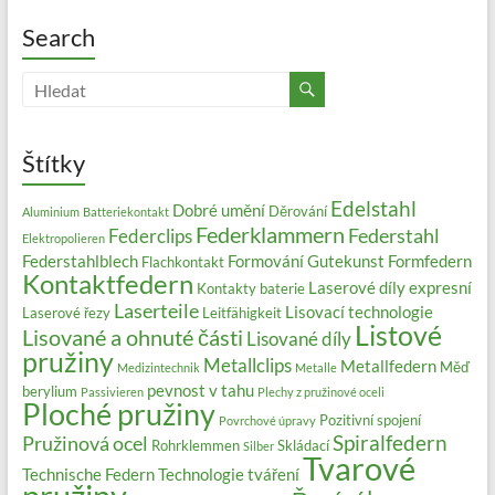
Search
Štítky
Edelstahl
Dobré umění
Děrování
Aluminium
Batteriekontakt
Federklammern
Federstahl
Federclips
Elektropolieren
Federstahlblech
Formování
Gutekunst Formfedern
Flachkontakt
Kontaktfedern
Laserové díly expresní
Kontakty baterie
Laserteile
Lisovací technologie
Laserové řezy
Leitfähigkeit
Listové
Lisované a ohnuté části
Lisované díly
pružiny
Metallclips
Metallfedern
Měď
Medizintechnik
Metalle
pevnost v tahu
berylium
Passivieren
Plechy z pružinové oceli
Ploché pružiny
Pozitivní spojení
Povrchové úpravy
Spiralfedern
Pružinová ocel
Rohrklemmen
Skládací
Silber
Tvarové
Technische Federn
Technologie tváření