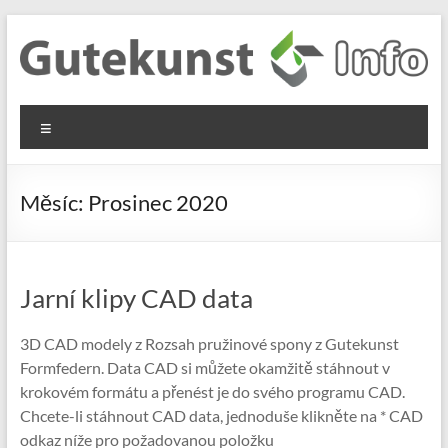
Skip
to
content
Gutekunst
Informationen
Menu
und
Formfedern
Wissenswertes
GmbH
zu Federn aus
Měsíc:
Prosinec 2020
Flachmaterial
Jarní klipy CAD data
3D CAD modely z Rozsah pružinové spony z Gutekunst
Formfedern. Data CAD si můžete okamžitě stáhnout v
krokovém formátu a přenést je do svého programu CAD.
Chcete-li stáhnout CAD data, jednoduše klikněte na * CAD
odkaz níže pro požadovanou položku