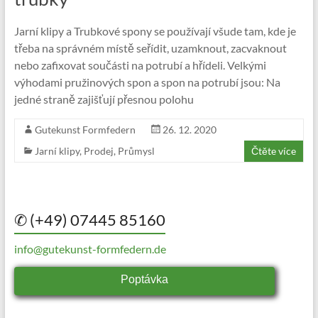
Jarní klipy a Trubkové spony se používají všude tam, kde je
třeba na správném místě seřídit, uzamknout, zacvaknout
nebo zafixovat součásti na potrubí a hřídeli. Velkými
výhodami pružinových spon a spon na potrubí jsou: Na
jedné straně zajišťují přesnou polohu
Gutekunst Formfedern
26. 12. 2020
Jarní klipy
,
Prodej
,
Průmysl
Čtěte více
✆ (+49) 07445 85160
info@gutekunst-formfedern.de
Poptávka