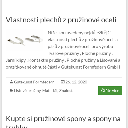
Vlastnosti plechů z pružinové oceli
Níže jsou uvedeny nejdůležitější
vlastnosti plechů z pružinové oceli a
pásů z pružinové oceli pro výrobu
Tvarové pružiny , Ploché pružiny ,
Jarní klipy , Kontaktní pružiny , Ploché pružiny a Lisované a
orazítkované ohnuté části v Gutekunst Formfedern GmbH
Gutekunst Formfedern
26. 12. 2020
Listové pružiny
,
Materiál
,
Znalost
Čtěte více
Kupte si pružinové spony a spony na
trubky