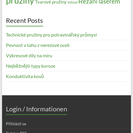
pružiny
Řezání laserem
Tvarové pružiny
Výklad
Recent Posts
Technické pružiny pro potravinářský průmysl
Pevnost v tahu z nerezové oceli
Výkresové díly na míru
Nejběžnější typy koroze
Konduktivita kovů
Login / Informationen
Přihlásit se