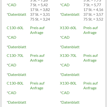
*
CAD
7 St. = 5,42
*
CAD
7 St. = 5,77
17 St. = 3,82
17 St. = 4,16
*
Datenblatt
37 St. = 3,31
*
Datenblatt
37 St. = 3,57
75 St. = 3,24
75 St. = 3,52
C130-60L
Preis auf
X130-60L
Preis auf
Anfrage
Anfrage
*
CAD
*
CAD
*
Datenblatt
*
Datenblatt
C130-70L
Preis auf
X130-70L
Preis auf
Anfrage
Anfrage
*
CAD
*
CAD
*
Datenblatt
*
Datenblatt
C130-80L
Preis auf
X130-80L
Preis auf
Anfrage
Anfrage
*
CAD
*
CAD
*
Datenblatt
*
Datenblatt