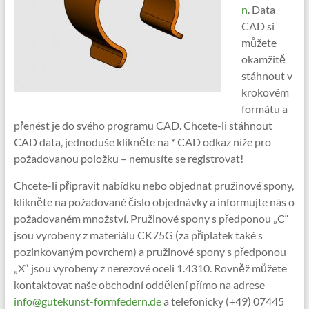
n
. Data
CAD si
můžete
okamžitě
stáhnout v
krokovém
formátu a
přenést je do svého programu CAD. Chcete-li stáhnout
CAD data, jednoduše klikněte na * CAD odkaz níže pro
požadovanou položku – nemusíte se registrovat!
Chcete-li připravit nabídku nebo objednat pružinové spony,
klikněte na požadované číslo objednávky a informujte nás o
požadovaném množství. Pružinové spony s předponou „C“
jsou vyrobeny z materiálu CK75G (za příplatek také s
pozinkovaným povrchem) a pružinové spony s předponou
„X“ jsou vyrobeny z nerezové oceli 1.4310. Rovněž můžete
kontaktovat naše obchodní oddělení přímo na adrese
info@gutekunst-formfedern.de
a telefonicky (+49) 07445