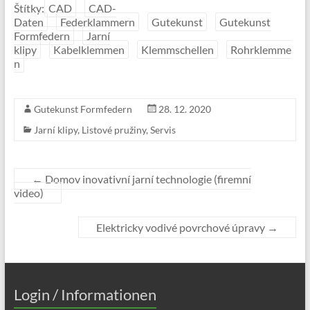
Štítky:
CAD
CAD-
Daten
Federklammern
Gutekunst
Gutekunst
Formfedern
Jarní
klipy
Kabelklemmen
Klemmschellen
Rohrklemme
n
Gutekunst Formfedern
28. 12. 2020
Jarní klipy
,
Listové pružiny
,
Servis
←
Domov inovativní jarní technologie (firemní
video)
Elektricky vodivé povrchové úpravy
→
Login / Informationen