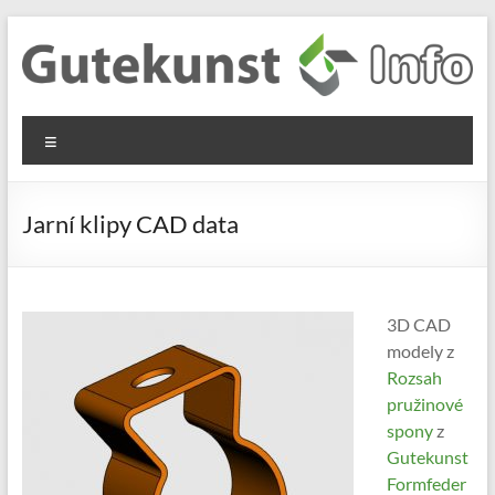
Skip
to
content
Gutekunst
Informationen
Menu
und
Formfedern
Wissenswertes
GmbH
zu Federn aus
Jarní klipy CAD data
Flachmaterial
3D CAD
modely z
Rozsah
pružinové
spony
z
Gutekunst
Formfeder