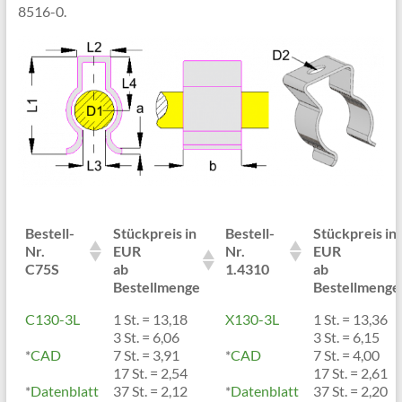
8516-0.
Bestell-
Stückpreis in
Bestell-
Stückpreis in
Nr.
EUR
Nr.
EUR
C75S
ab
1.4310
ab
Bestellmenge
Bestellmenge
C130-3L
1 St. = 13,18
X130-3L
1 St. = 13,36
3 St. = 6,06
3 St. = 6,15
*
CAD
7 St. = 3,91
*
CAD
7 St. = 4,00
17 St. = 2,54
17 St. = 2,61
*
Datenblatt
37 St. = 2,12
*
Datenblatt
37 St. = 2,20