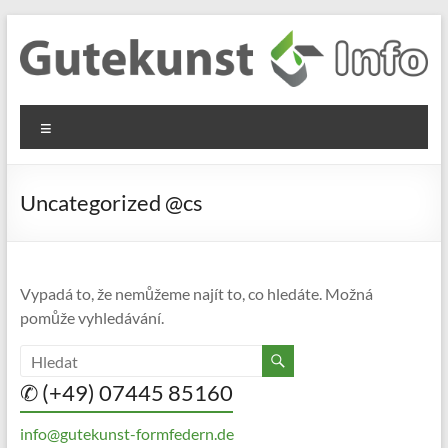
Skip
to
content
Gutekunst
Informationen
Menu
und
Formfedern
Wissenswertes
GmbH
zu Federn aus
Uncategorized @cs
Flachmaterial
Vypadá to, že nemůžeme najít to, co hledáte. Možná
pomůže vyhledávání.
✆ (+49) 07445 85160
info@gutekunst-formfedern.de