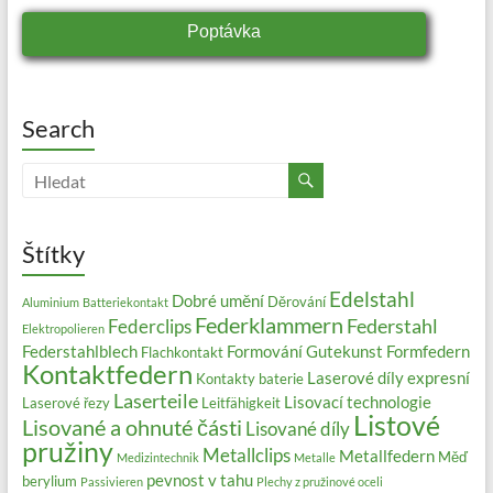
Poptávka
Search
Štítky
Edelstahl
Dobré umění
Děrování
Aluminium
Batteriekontakt
Federklammern
Federstahl
Federclips
Elektropolieren
Federstahlblech
Formování
Gutekunst Formfedern
Flachkontakt
Kontaktfedern
Laserové díly expresní
Kontakty baterie
Laserteile
Lisovací technologie
Laserové řezy
Leitfähigkeit
Listové
Lisované a ohnuté části
Lisované díly
pružiny
Metallclips
Metallfedern
Měď
Medizintechnik
Metalle
pevnost v tahu
berylium
Passivieren
Plechy z pružinové oceli