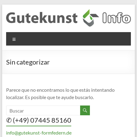
Saltar
al
contenido
Gutekunst
Informationen
Menú
und
Formfedern
Wissenswertes
GmbH
zu Federn aus
Sin categorizar
Flachmaterial
Parece que no encontramos lo que estás intentando
localizar. Es posible que te ayude buscarlo.
✆ (+49) 07445 85160
info@gutekunst-formfedern.de