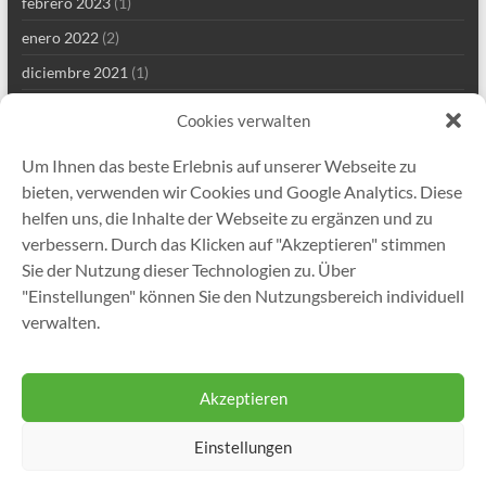
febrero 2023
(1)
enero 2022
(2)
diciembre 2021
(1)
septiembre 2021
(2)
Cookies verwalten
agosto 2021
(4)
Um Ihnen das beste Erlebnis auf unserer Webseite zu
julio 2021
(1)
bieten, verwenden wir Cookies und Google Analytics. Diese
junio 2021
(1)
helfen uns, die Inhalte der Webseite zu ergänzen und zu
verbessern. Durch das Klicken auf "Akzeptieren" stimmen
mayo 2021
(8)
Sie der Nutzung dieser Technologien zu. Über
abril 2021
(2)
"Einstellungen" können Sie den Nutzungsbereich individuell
enero 2021
(1)
verwalten.
diciembre 2020
(5)
Akzeptieren
Einstellungen
Copyright © 2026
Gutekunst Formfedern GmbH
. Todos los derechos
reservados. Tema
Spacious
de ThemeGrill. Funciona con:
WordPress
.