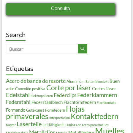
Consulta
Search
Etiquetas
Acero de banda de resorte
Buen
Aluminium
Batteriekontakt
Corte por láser
arte
Cortes láser
Conexión positiva
Edelstahl
Federklammern
Federclips
Elektropolieren
Federstahl
Federstahlblech
Flachformfedern
Flachkontakt
Hojas
Formando
Gutekunst Formfedern
primaverales
Kontaktfedern
Interpretación
Laserteile
Leitfähigkeit
Kupfer
Láminas de acero para muelles
Muelles
Metallclips
Metallfedern
Medizintechnik
Metalle