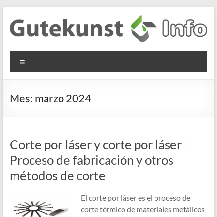
Saltar
al
contenido
Gutekunst
Informationen
Menú
und
Formfedern
Wissenswertes
GmbH
zu Federn aus
Mes:
marzo 2024
Flachmaterial
Corte por láser y corte por láser |
Proceso de fabricación y otros
métodos de corte
El corte por láser es el proceso de
corte térmico de materiales metálicos