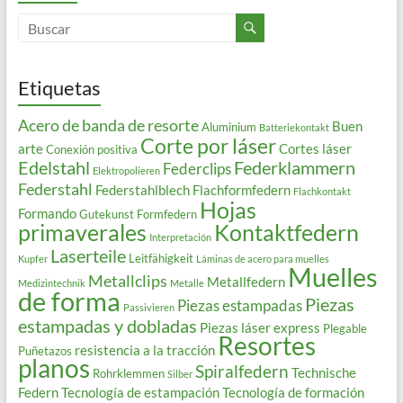
Etiquetas
Acero de banda de resorte
Buen
Aluminium
Batteriekontakt
Corte por láser
arte
Cortes láser
Conexión positiva
Edelstahl
Federklammern
Federclips
Elektropolieren
Federstahl
Federstahlblech
Flachformfedern
Flachkontakt
Hojas
Formando
Gutekunst Formfedern
primaverales
Kontaktfedern
Interpretación
Laserteile
Leitfähigkeit
Kupfer
Láminas de acero para muelles
Muelles
Metallclips
Metallfedern
Medizintechnik
Metalle
de forma
Piezas
Piezas estampadas
Passivieren
estampadas y dobladas
Piezas láser express
Plegable
Resortes
resistencia a la tracción
Puñetazos
planos
Spiralfedern
Technische
Rohrklemmen
Silber
Federn
Tecnología de estampación
Tecnología de formación