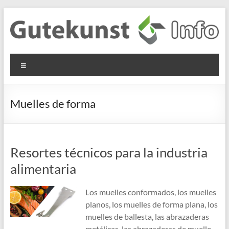
Saltar
al
contenido
Gutekunst
Informationen
Menú
und
Formfedern
Wissenswertes
GmbH
zu Federn aus
Muelles de forma
Flachmaterial
Resortes técnicos para la industria
alimentaria
Los muelles conformados, los muelles
planos, los muelles de forma plana, los
muelles de ballesta, las abrazaderas
metálicas, las abrazaderas de muelle,