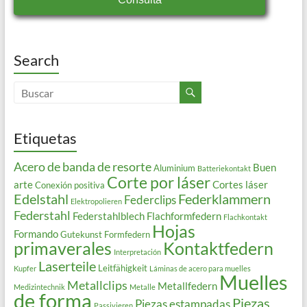
Search
Etiquetas
Acero de banda de resorte
Buen
Aluminium
Batteriekontakt
Corte por láser
arte
Cortes láser
Conexión positiva
Edelstahl
Federklammern
Federclips
Elektropolieren
Federstahl
Federstahlblech
Flachformfedern
Flachkontakt
Hojas
Formando
Gutekunst Formfedern
primaverales
Kontaktfedern
Interpretación
Laserteile
Leitfähigkeit
Kupfer
Láminas de acero para muelles
Muelles
Metallclips
Metallfedern
Medizintechnik
Metalle
de forma
Piezas
Piezas estampadas
Passivieren