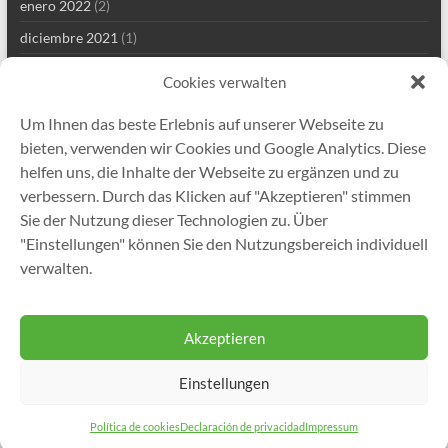
enero 2022
(2)
diciembre 2021
(1)
septiembre 2021
(2)
Cookies verwalten
agosto 2021
(4)
Um Ihnen das beste Erlebnis auf unserer Webseite zu
julio 2021
(1)
bieten, verwenden wir Cookies und Google Analytics. Diese
junio 2021
(1)
helfen uns, die Inhalte der Webseite zu ergänzen und zu
verbessern. Durch das Klicken auf "Akzeptieren" stimmen
mayo 2021
(8)
Sie der Nutzung dieser Technologien zu. Über
abril 2021
(2)
"Einstellungen" können Sie den Nutzungsbereich individuell
enero 2021
(1)
verwalten.
diciembre 2020
(5)
Akzeptieren
Einstellungen
Copyright © 2026
Gutekunst Formfedern GmbH
. Todos los derechos
reservados. Tema
Spacious
de ThemeGrill. Funciona con:
WordPress
.
Política de cookies
Declaración de privacidad
Impressum