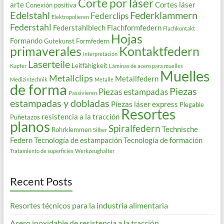
Corte por láser
arte
Cortes láser
Conexión positiva
Edelstahl
Federklammern
Federclips
Elektropolieren
Federstahl
Federstahlblech
Flachformfedern
Flachkontakt
Hojas
Formando
Gutekunst Formfedern
primaverales
Kontaktfedern
Interpretación
Laserteile
Leitfähigkeit
Kupfer
Láminas de acero para muelles
Muelles
Metallclips
Metallfedern
Medizintechnik
Metalle
de forma
Piezas
Piezas estampadas
Passivieren
estampadas y dobladas
Piezas láser express
Plegable
Resortes
resistencia a la tracción
Puñetazos
planos
Spiralfedern
Technische
Rohrklemmen
Silber
Federn
Tecnología de estampación
Tecnología de formación
Tratamiento de superficies
Werkzeughalter
Recent Posts
Resortes técnicos para la industria alimentaria
Acero inoxidable de resistencia a la tracción