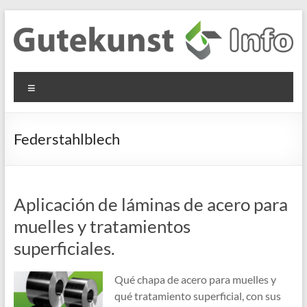
Saltar
al
contenido
Gutekunst
Informationen
Menú
und
Formfedern
Wissenswertes
GmbH
zu Federn aus
Federstahlblech
Flachmaterial
Aplicación de láminas de acero para
muelles y tratamientos
superficiales.
Qué chapa de acero para muelles y
qué tratamiento superficial, con sus