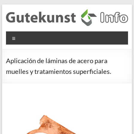
Saltar
al
contenido
Gutekunst
Informationen
Menú
und
Formfedern
Wissenswertes
GmbH
zu Federn aus
Aplicación de láminas de acero para
Flachmaterial
muelles y tratamientos superficiales.