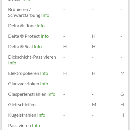
↓
Brünieren /
-
-
-
Oberflächenbehandlung
Schwarzfärbung
Info
Delta ® -Tone
Info
-
-
-
Delta ® Protect
Info
-
H
-
Delta ® Seal
Info
H
H
-
Dickschicht-Passivieren
-
-
-
Info
Elektropolieren
Info
H
H
M
Glanzverzinken
Info
-
-
-
Glasperlenstrahlen
Info
-
-
G
Gleitschleifen
-
M
H
Kugelstrahlen
Info
-
-
H
Passivieren
Info
-
-
-