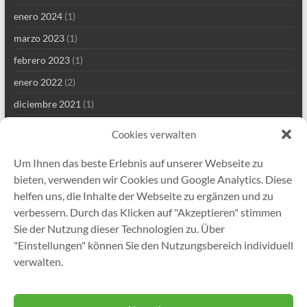
enero 2024
(1)
marzo 2023
(1)
febrero 2023
(1)
enero 2022
(2)
diciembre 2021
(1)
septiembre 2021
(2)
Cookies verwalten
agosto 2021
(4)
Um Ihnen das beste Erlebnis auf unserer Webseite zu
julio 2021
(1)
bieten, verwenden wir Cookies und Google Analytics. Diese
junio 2021
(1)
helfen uns, die Inhalte der Webseite zu ergänzen und zu
verbessern. Durch das Klicken auf "Akzeptieren" stimmen
mayo 2021
(8)
Sie der Nutzung dieser Technologien zu. Über
abril 2021
(2)
"Einstellungen" können Sie den Nutzungsbereich individuell
enero 2021
(1)
verwalten.
diciembre 2020
(5)