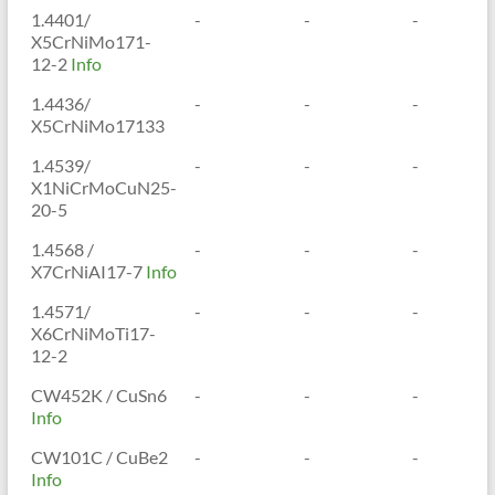
1.4401/
-
-
-
X5CrNiMo171-
12-2
Info
1.4436/
-
-
-
X5CrNiMo17133
1.4539/
-
-
-
X1NiCrMoCuN25-
20-5
1.4568 /
-
-
-
X7CrNiAI17-7
Info
1.4571/
-
-
-
X6CrNiMoTi17-
12-2
CW452K / CuSn6
-
-
-
Info
CW101C / CuBe2
-
-
-
Info