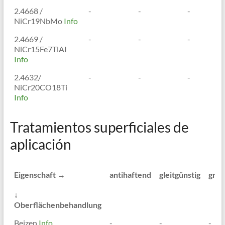
2.4668 /
-
-
-
NiCr19NbMo
Info
2.4669 /
-
-
-
NiCr15Fe7TiAI
Info
2.4632/
-
-
-
NiCr20CO18Ti
Info
Tratamientos superficiales de
aplicación
Eigenschaft →
antihaftend
gleitgünstig
grat
↓
Oberflächenbehandlung
Eigenschaft →
antihaftend
gleitgünstig
grat
Beizen
Info
-
-
-