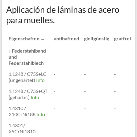
Aplicación de láminas de acero
para muelles.
Eigenschaften →
antihaftend
gleitgünstig
gratfrei
↓ Federstahlband
und
Federstahlblech
Eigenschaften →
antihaftend
gleitgünstig
gratfrei
1.1248 / C75S+LC
-
-
-
(ungehärtet)
Info
↓ Federstahlband
und
1.1248 / C75S+QT
-
-
-
Federstahlblech
(gehärtet)
Info
1.4310 /
-
-
-
X10CrNi188
Info
1.4301/
-
-
-
X5CrNi1810