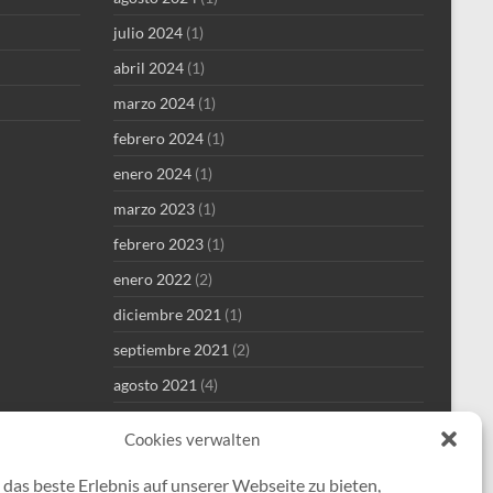
julio 2024
(1)
abril 2024
(1)
marzo 2024
(1)
febrero 2024
(1)
enero 2024
(1)
marzo 2023
(1)
febrero 2023
(1)
enero 2022
(2)
diciembre 2021
(1)
septiembre 2021
(2)
agosto 2021
(4)
julio 2021
(1)
Cookies verwalten
junio 2021
(1)
das beste Erlebnis auf unserer Webseite zu bieten,
mayo 2021
(8)