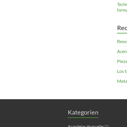
Tech
form
Rec
Resor
Acero
Pieza
Los 
Meta
Kategorien
Arandelas de muelle
(5)