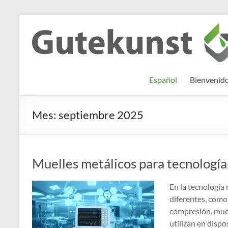
Saltar
al
Gutekunst
Informationen
contenido
und
Formfedern
Wissenswertes
GmbH
zu Federn aus
Español
Bienvenid
Flachmaterial
Mes:
septiembre 2025
Muelles metálicos para tecnologí
En la tecnología
diferentes, como
compresión, muel
utilizan en dispo