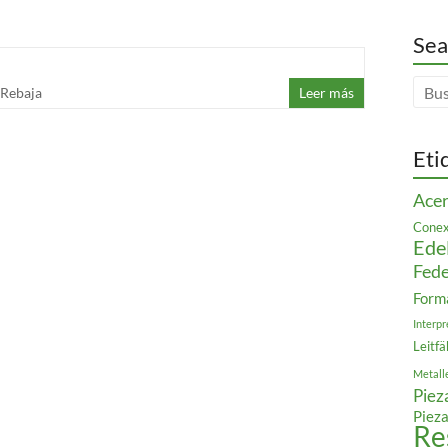
Sea
Rebaja
Leer más
Eti
Acer
Conex
Ede
Fede
Form
Interpr
Leitfä
Metall
Piez
Pieza
Re