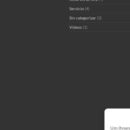
Servicio
(4)
Sin categorizar
(3)
Videos
(1)
Um Ihnen 