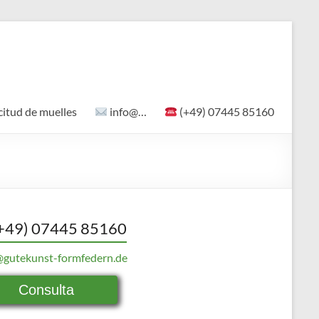
citud de muelles
info@…
(+49) 07445 85160
+49) 07445 85160
@gutekunst-formfedern.de
Consulta