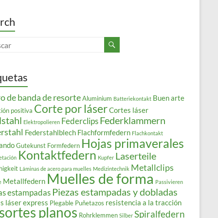
rch
quetas
o de banda de resorte
Buen arte
Aluminium
Batteriekontakt
Corte por láser
Cortes láser
ión positiva
lstahl
Federklammern
Federclips
Elektropolieren
rstahl
Federstahlblech
Flachformfedern
Flachkontakt
Hojas primaverales
ando
Gutekunst Formfedern
Kontaktfedern
Laserteile
etación
Kupfer
Metallclips
higkeit
Láminas de acero para muelles
Medizintechnik
Muelles de forma
Metallfedern
e
Passivieren
Piezas estampadas y dobladas
as estampadas
s láser express
resistencia a la tracción
Plegable
Puñetazos
sortes planos
Spiralfedern
Rohrklemmen
Silber