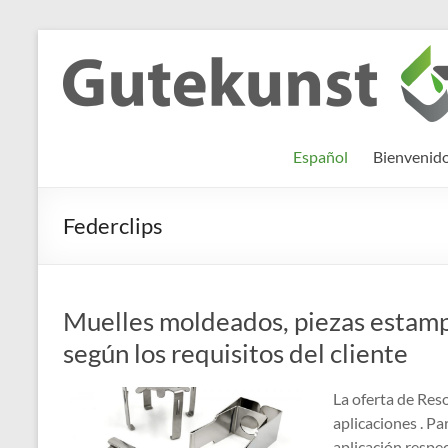
Saltar
al
Gutekunst
Informationen
contenido
und
Formfedern
Wissenswertes
GmbH
zu Federn aus
Español
Bienvenid
Flachmaterial
Federclips
Muelles moldeados, piezas estampa
según los requisitos del cliente
La oferta de Res
aplicaciones . Pa
aplicación respec