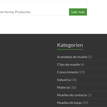
 en forma
,
Productos
Leer más
Kategorien
Arandelas de muelle
(5)
Clips de muelle
(6)
Conocimiento
(23)
Industria
(36)
Material
(10)
Muelles de contacto
(1)
Muelles de hojas
(29)