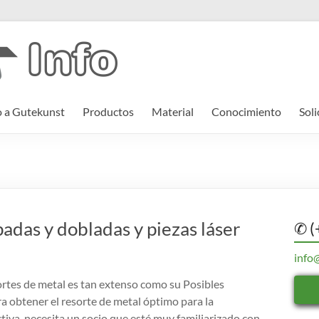
o a Gutekunst
Productos
Material
Conocimiento
Soli
das y dobladas y piezas láser
✆ (
info
ortes de metal es tan extenso como su Posibles
ra obtener el resorte de metal óptimo para la
tiva, necesita un socio que esté muy familiarizado con