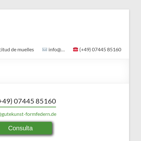
citud de muelles
info@…
(+49) 07445 85160
+49) 07445 85160
@gutekunst-formfedern.de
Consulta