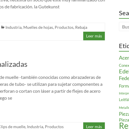
os de fabricación. la Gutekunst
Sea
Industria
,
Muelles de hojas
,
Productos
,
Rebaja
Leer más
Eti
Acer
nalizadas
Conex
Ede
 de muelle -también conocidas como abrazaderas de
Fede
eras de tubo- se utilizan para sujetar componentes a
Form
perforan o cortan con láser a partir de flejes de acero
Interpr
uego se
Leitfä
Metall
Piez
Pieza
Re
lips de muelle
,
Industria
,
Productos
Leer más