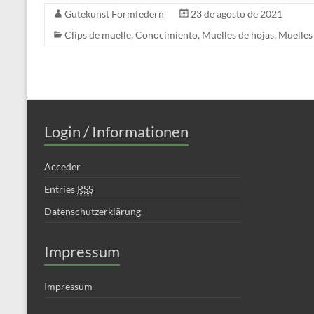
Gutekunst Formfedern
23 de agosto de 2021
Clips de muelle
,
Conocimiento
,
Muelles de hojas
,
Muelles
Login / Informationen
Acceder
Entries
RSS
Datenschutzerklärung
Impressum
Impressum