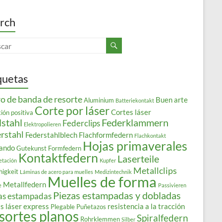
rch
quetas
o de banda de resorte
Buen arte
Aluminium
Batteriekontakt
Corte por láser
Cortes láser
ión positiva
lstahl
Federklammern
Federclips
Elektropolieren
rstahl
Federstahlblech
Flachformfedern
Flachkontakt
Hojas primaverales
ando
Gutekunst Formfedern
Kontaktfedern
Laserteile
etación
Kupfer
Metallclips
higkeit
Láminas de acero para muelles
Medizintechnik
Muelles de forma
Metallfedern
e
Passivieren
Piezas estampadas y dobladas
as estampadas
s láser express
resistencia a la tracción
Plegable
Puñetazos
sortes planos
Spiralfedern
Rohrklemmen
Silber