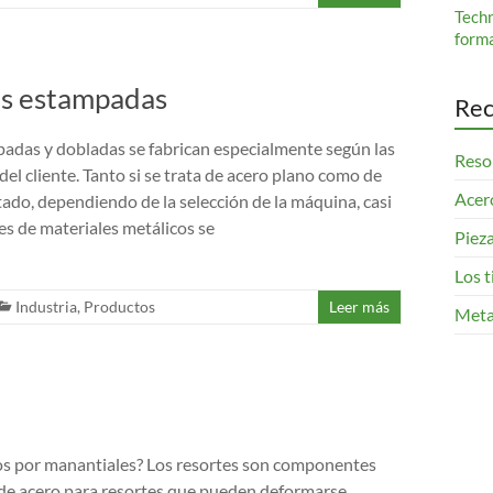
Tech
form
as estampadas
Rec
adas y dobladas se fabrican especialmente según las
Resor
del cliente. Tanto si se trata de acero plano como de
Acero
tado, dependiendo de la selección de la máquina, casi
es de materiales metálicos se
Pieza
Los 
Industria
,
Productos
Leer más
Meta
 por manantiales? Los resortes son componentes
de acero para resortes que pueden deformarse