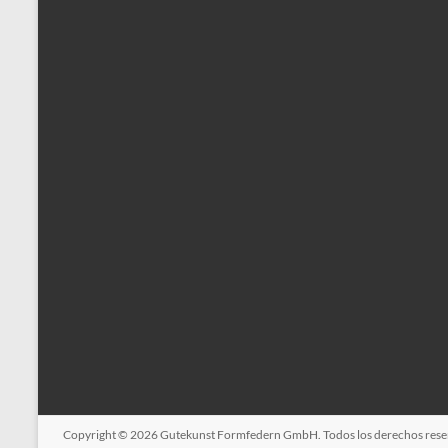
Copyright © 2026
Gutekunst Formfedern GmbH
. Todos los derechos res