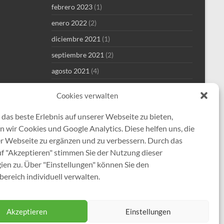
febrero 2023
(1)
enero 2022
(2)
diciembre 2021
(1)
septiembre 2021
(2)
agosto 2021
(4)
julio 2021
(1)
Cookies verwalten
junio 2021
(1)
das beste Erlebnis auf unserer Webseite zu bieten,
mayo 2021
(8)
 wir Cookies und Google Analytics. Diese helfen uns, die
abril 2021
(2)
er Webseite zu ergänzen und zu verbessern. Durch das
enero 2021
(1)
uf "Akzeptieren" stimmen Sie der Nutzung dieser
ien zu. Über "Einstellungen" können Sie den
diciembre 2020
(5)
ereich individuell verwalten.
Akzeptieren
Einstellungen