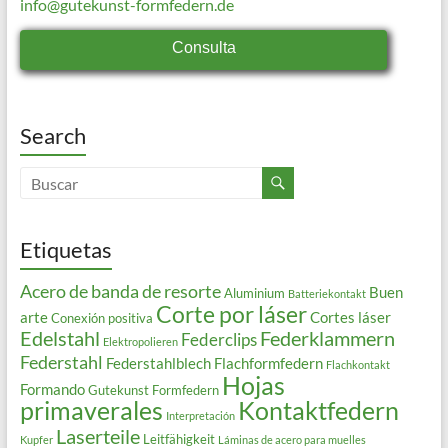
info@gutekunst-formfedern.de
Consulta
Search
Etiquetas
Acero de banda de resorte
Buen
Aluminium
Batteriekontakt
Corte por láser
arte
Cortes láser
Conexión positiva
Edelstahl
Federklammern
Federclips
Elektropolieren
Federstahl
Federstahlblech
Flachformfedern
Flachkontakt
Hojas
Formando
Gutekunst Formfedern
primaverales
Kontaktfedern
Interpretación
Laserteile
Leitfähigkeit
Kupfer
Láminas de acero para muelles