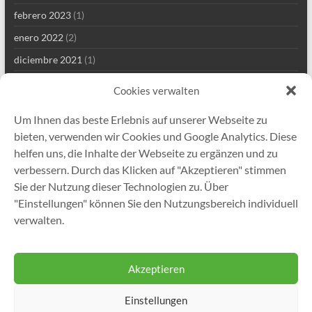
febrero 2023
(1)
enero 2022
(2)
diciembre 2021
(1)
septiembre 2021
(2)
Cookies verwalten
agosto 2021
(4)
Um Ihnen das beste Erlebnis auf unserer Webseite zu
julio 2021
(1)
bieten, verwenden wir Cookies und Google Analytics. Diese
junio 2021
(1)
helfen uns, die Inhalte der Webseite zu ergänzen und zu
verbessern. Durch das Klicken auf "Akzeptieren" stimmen
mayo 2021
(8)
Sie der Nutzung dieser Technologien zu. Über
abril 2021
(2)
"Einstellungen" können Sie den Nutzungsbereich individuell
enero 2021
(1)
verwalten.
diciembre 2020
(5)
Akzeptieren
Einstellungen
Copyright © 2026
Gutekunst Formfedern GmbH
. Todos los derechos