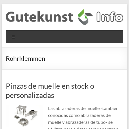
Saltar
al
contenido
Gutekunst
Informationen
Menú
und
Formfedern
Wissenswertes
GmbH
zu Federn aus
Rohrklemmen
Flachmaterial
Pinzas de muelle en stock o
personalizadas
Las abrazaderas de muelle -también
conocidas como abrazaderas de
muelle y abrazaderas de tubo- se
utilizan para sujetar componentes a