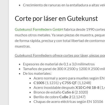
Crecimiento de ranuras en la entalladura a altas ve
Corte por láser en Gutekunst
Gutekunst Formfedern GmbH
fabrica desde 1990 cortes 
muchos otros metales. Ya sean piezas de muestra, peque
de forma rápida, precisa y con total libertad de contorn
muestras.
Gutekunst Formfedern ofrece cortes por láser, piezas por
Espesores de material de 0,1 a 3,0 milímetros
Tamaños de panel de 300 X 2500 y 1200 X 2500 mi
De los materiales:
Acero normal y acero para muelles según E
C100S
(1.1231) y
C75S QT
(1,1248)
Acero inoxidable después
X10 CrNi 18-8
(1,
Bronce de estaño
CuSn 6
(2.1020)
Berilio de cobre
CuBe 2
(2.1247)
Chapas de acero eléctricas según EN 10106