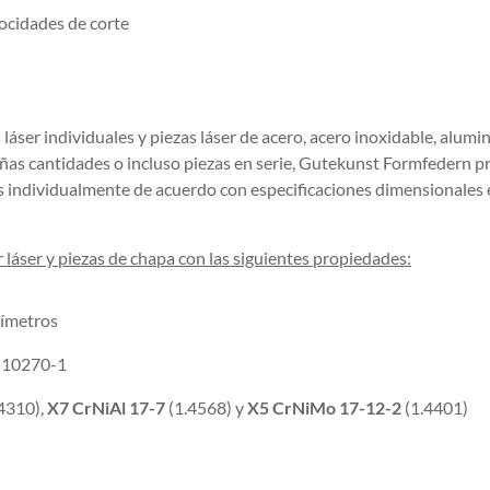
locidades de corte
láser individuales y piezas láser de acero, acero inoxidable, alumin
ñas cantidades o incluso piezas en serie, Gutekunst Formfedern 
os individualmente de acuerdo con especificaciones dimensionales 
 láser y piezas de chapa con las siguientes propiedades:
límetros
N 10270-1
4310),
X7 CrNiAl 17-7
(1.4568) y
X5 CrNiMo 17-12-2
(1.4401)