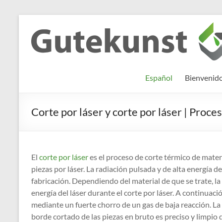
Saltar
al
Gutekunst
Informationen
contenido
und
Formfedern
Wissenswertes
GmbH
zu Federn aus
Español
Bienvenid
Flachmaterial
Corte por láser y corte por láser | Proce
El
corte por láser
es el proceso de corte térmico de mater
piezas por láser. La radiación pulsada y de alta energía de
fabricación. Dependiendo del material de que se trate, la
energía del láser durante el corte por láser. A continuació
mediante un fuerte chorro de un gas de baja reacción. La
borde cortado de las piezas en bruto es preciso y limpio d