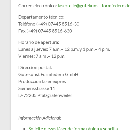
Correo electrónico:
laserteile@gutekunst-formfedern.d
Departamento técnico:
Teléfono (+49) 07445 8516-30
Fax (+49) 07445 8516-630
Horario de apertura:
Lunes a jueves: 7 a.m .– 12 p.m. y 1 p.m .– 4 p.m.
Viernes: 7 a.m .– 12 p.m.
Direccion postal:
Gutekunst Formfedern GmbH
Producción láser exprés
Siemensstrasse 11
D-72285 Pfalzgrafenweiler
Información Adicional:
Solicite piezas láser de forma rápida y sencilla