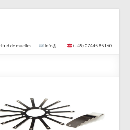
citud de muelles
info@…
(+49) 07445 85160