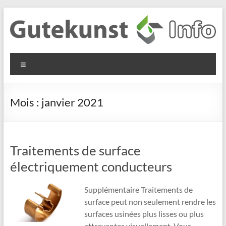
Aller
au
contenu
Gutekunst
Informationen
Menu
und
Formfedern
Wissenswertes
GmbH
zu Federn aus
Mois :
janvier 2021
Flachmaterial
Traitements de surface
électriquement conducteurs
Supplémentaire Traitements de
surface peut non seulement rendre les
surfaces usinées plus lisses ou plus
attrayantes visuellement. Vous