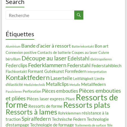
Search
Étiquettes
Bande d'acier à ressort
Bon art
Aluminium
Batteriekontakt
Connexion positive
Contacts de batterie
Coupes au laser
Cuivre
Découpe au laser
Edelstahl
béryllium
Elektropolieren
Federklammern
Federstahl
Federclips
Federstahlblech
Formant
Gutekunst Formfedern
Flachkontakt
Interprétation
Kontaktfedern
Laserteile
Leitfähigkeit
Limite
Metallclips
Metallfedern
d'élasticité
Medizintechnik
Metalle
Pièces embouties
Pièces embouties
Perforation
Passivieren
Ressorts de
et pliées
Pièces laser express
Pliant
forme
Ressorts plats
Ressorts de forme
Ressorts à lames
résistance à la
Rohrklemmen
Spiralfedern
traction
Technische Federn
Technologie
d'estampage
Technologie de formage
Traitements de surface
Tôle