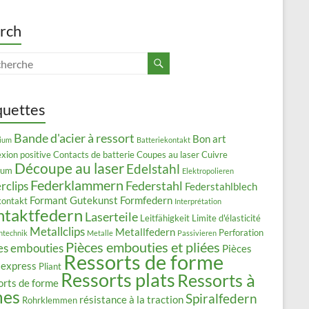
rch
quettes
Bande d'acier à ressort
Bon art
ium
Batteriekontakt
xion positive
Contacts de batterie
Coupes au laser
Cuivre
Découpe au laser
Edelstahl
lium
Elektropolieren
Federklammern
Federstahl
rclips
Federstahlblech
Formant
Gutekunst Formfedern
kontakt
Interprétation
ntaktfedern
Laserteile
Leitfähigkeit
Limite d'élasticité
Metallclips
Metallfedern
Perforation
ntechnik
Metalle
Passivieren
Pièces embouties et pliées
es embouties
Pièces
Ressorts de forme
 express
Pliant
Ressorts plats
Ressorts à
orts de forme
mes
Spiralfedern
résistance à la traction
Rohrklemmen