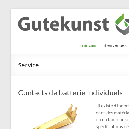
Aller
au
Gutekunst
Informationen
contenu
und
Formfedern
Wissenswertes
GmbH
zu Federn aus
Français
Bienvenue c
Flachmaterial
Service
Contacts de batterie individuels
Il existe d’inno
dans des matéria
ou en tant que s
spécifications dé