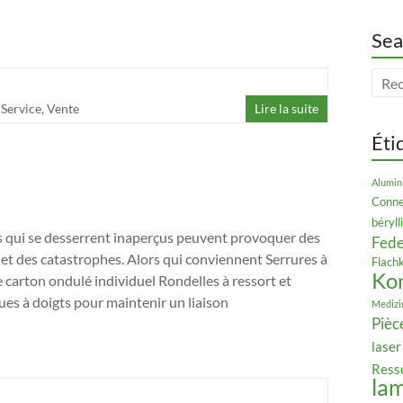
Sea
,
Service
,
Vente
Lire la suite
Éti
Alumin
Conne
béryl
is qui se desserrent inaperçus peuvent provoquer des
Fede
 et des catastrophes. Alors qui conviennent Serrures à
Flach
Ko
 carton ondulé individuel Rondelles à ressort et
ues à doigts pour maintenir un liaison
Medizi
Pièc
laser
Ress
la