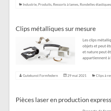
Industrie
,
Produits
,
Ressorts à lames
,
Rondelles élastiques
Clips métalliques sur mesure
Les clips métalli
objets et peut êt
et nature peut êt
appartiennent à l
Gutekunst Formfedern
29 mai 2021
Clips à re
Pièces laser en production expres
Ressorts de form