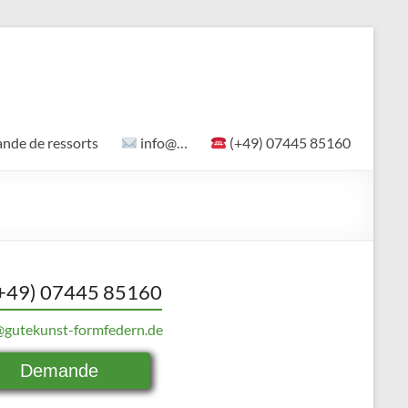
de de ressorts
info@…
(+49) 07445 85160
+49) 07445 85160
@gutekunst-formfedern.de
Demande