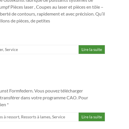
mpf Pièces laser , Coupes au laser et pièces en tôle –
iberté de contours, rapidement et avec précision. Qu’il
illons de pièces, de petites
er
,
Service
Lire la suite
nst Formfedern. Vous pouvez télécharger
 transférer dans votre programme CAO. Pour
ien *
ps à ressort
,
Ressorts à lames
,
Service
Lire la suite