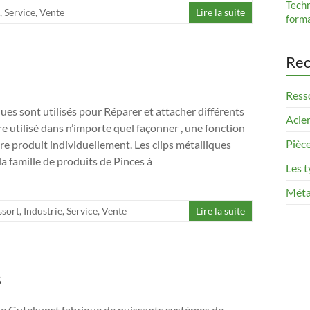
Tech
,
Service
,
Vente
Lire la suite
form
Rec
Resso
ques sont utilisés pour Réparer et attacher différents
Acier
re utilisé dans n’importe quel façonner , une fonction
Pièce
re produit individuellement. Les clips métalliques
a famille de produits de Pinces à
Les t
Méta
ssort
,
Industrie
,
Service
,
Vente
Lire la suite
s
e Gutekunst fabrique de puissants systèmes de