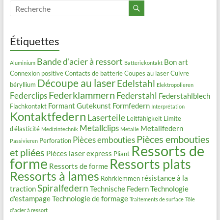
Étiquettes
Bande d'acier à ressort
Bon art
Aluminium
Batteriekontakt
Connexion positive
Contacts de batterie
Coupes au laser
Cuivre
Découpe au laser
Edelstahl
béryllium
Elektropolieren
Federklammern
Federstahl
Federclips
Federstahlblech
Formant
Gutekunst Formfedern
Flachkontakt
Interprétation
Kontaktfedern
Laserteile
Leitfähigkeit
Limite
Metallclips
Metallfedern
d'élasticité
Medizintechnik
Metalle
Pièces embouties
Pièces embouties
Perforation
Passivieren
Ressorts de
et pliées
Pièces laser express
Pliant
forme
Ressorts plats
Ressorts de forme
Ressorts à lames
résistance à la
Rohrklemmen
Spiralfedern
traction
Technische Federn
Technologie
d'estampage
Technologie de formage
Traitements de surface
Tôle
d'acier à ressort