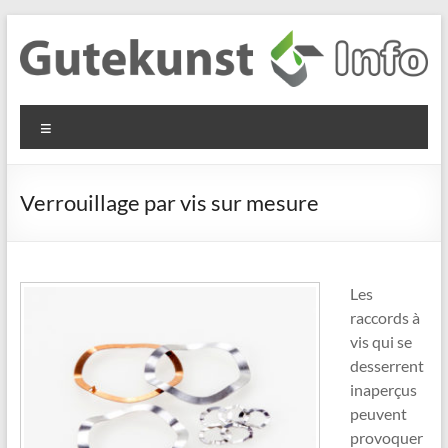
Aller
au
contenu
Gutekunst
Informationen
Menu
und
Formfedern
Wissenswertes
GmbH
zu Federn aus
Verrouillage par vis sur mesure
Flachmaterial
Les
raccords à
vis qui se
desserrent
inaperçus
peuvent
provoquer