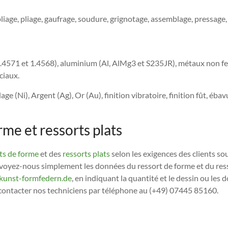
liage, pliage, gaufrage, soudure, grignotage, assemblage, pressage
1.4571 et 1.4568), aluminium (Al, AlMg3 et S235JR), métaux non fe
ciaux.
lage (Ni), Argent (Ag), Or (Au), finition vibratoire, finition fût, é
me et ressorts plats
ts de forme
et des
ressorts plats
selon les exigences des clients so
nvoyez-nous simplement les données du ressort de forme et du resso
kunst-formfedern.de
, en indiquant la quantité et le dessin ou le
contacter nos techniciens par téléphone au (+49) 07445 85160.