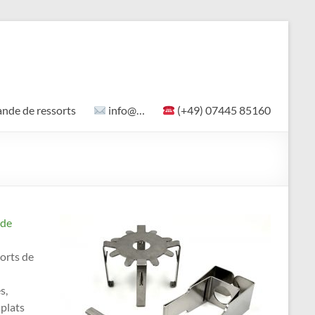
de de ressorts
info@…
(+49) 07445 85160
de
sorts de
s,
 plats