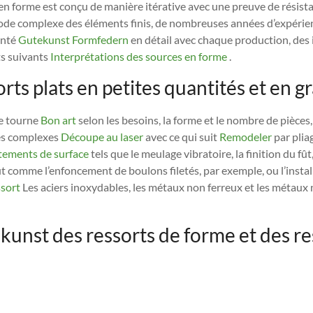
en forme est conçu de manière itérative avec une preuve de résista
ode complexe des éléments finis, de nombreuses années d’expérie
nté
Gutekunst Formfedern
en détail avec chaque production, des i
s suivants
Interprétations des sources en forme
.
rts plats en petites quantités et en g
e tourne
Bon art
selon les besoins, la forme et le nombre de pièces,
mes complexes
Découpe au laser
avec ce qui suit
Remodeler
par plia
tements de surface
tels que le meulage vibratoire, la finition du fût
 comme l’enfoncement de boulons filetés, par exemple, ou l’instal
ssort
Les aciers inoxydables, les métaux non ferreux et les métaux
unst des ressorts de forme et des res