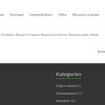
ser
Formant
Interprétation
Offre
Ressorts à lames
,
Produits
,
Ressorts à lames
,
Ressorts en forme
,
Ressorts plats
,
Vente
Ache
Kategorien
Clips à ressort
(6)
Connaissance
(23)
Industrie
(36)