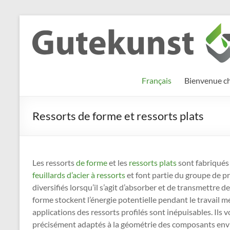
Aller
au
Gutekunst
Informationen
contenu
und
Formfedern
Wissenswertes
GmbH
zu Federn aus
Français
Bienvenue c
Flachmaterial
Ressorts de forme et ressorts plats
Les ressorts
de forme
et les
ressorts plats
sont fabriqués 
feuillards d’acier à ressorts
et font partie du groupe de p
diversifiés lorsqu’il s’agit d’absorber et de transmettre
forme stockent l’énergie potentielle pendant le travail 
applications des ressorts profilés sont inépuisables. Ils 
précisément adaptés à la géométrie des composants en