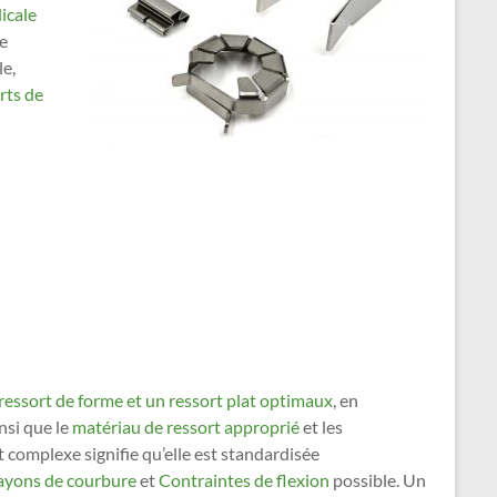
icale
de
le,
rts de
ressort de forme et un ressort plat optimaux
, en
nsi que le
matériau de ressort approprié
et les
et complexe signifie qu’elle est standardisée
yons de courbure
et
Contraintes de flexion
possible. Un