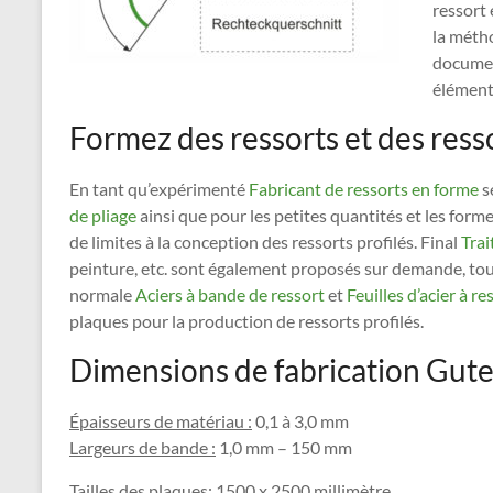
ressort 
la méth
docume
élément
Formez des ressorts et des resso
En tant qu’expérimenté
Fabricant de ressorts en forme
s
de pliage
ainsi que pour les petites quantités et les for
de limites à la conception des ressorts profilés. Final
Trai
peinture, etc. sont également proposés sur demande, tout
normale
Aciers à bande de ressort
et
Feuilles d’acier à re
plaques pour la production de ressorts profilés.
Dimensions de fabrication Gutek
Épaisseurs de matériau :
0,1 à 3,0 mm
Largeurs de bande :
1,0 mm – 150 mm
Tailles des plaques:
1500 x 2500 millimètre