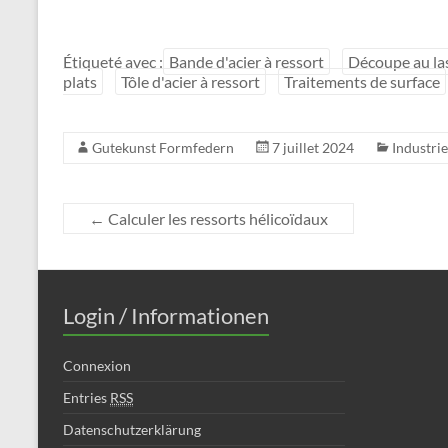
Étiqueté avec :
Bande d'acier à ressort
Découpe au la
plats
Tôle d'acier à ressort
Traitements de surface
Gutekunst Formfedern
7 juillet 2024
Industrie
←
Calculer les ressorts hélicoïdaux
Login / Informationen
Connexion
Entries
RSS
Datenschutzerklärung