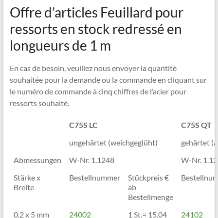
Offre d’articles Feuillard pour
ressorts en stock redressé en
longueurs de 1 m
En cas de besoin, veuillez nous envoyer la quantité
souhaitée pour la demande ou la commande en cliquant sur
le numéro de commande à cinq chiffres de l’acier pour
ressorts souhaité.
C75S LC
C75S QT
ungehärtet (weichgeglüht)
gehärtet (
Abmessungen
W-Nr. 1.1248
W-Nr. 1.1
Stärke x
Bestellnummer
Stückpreis €
Bestellnu
Breite
ab
Bestellmenge
0,2 x 5 mm
24002
1 St.= 15,04
24102