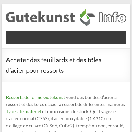
Aller
au
contenu
Gutekunst
Informationen
Menu
und
Formfedern
Wissenswertes
GmbH
zu Federn aus
Acheter des feuillards et des tôles
Flachmaterial
d’acier pour ressorts
Ressorts de forme Gutekunst
vend des bandes d’acier à
ressort et des tôles d’acier à ressort de différentes manières
Types de matériel
et dimensions du stock. Qu’il s’agisse
d’acier normal (C75S), d’acier inoxydable (1.4310) ou
d’alliage de cuivre (CuSn6, CuBe2), trempé ou non, enroulé,