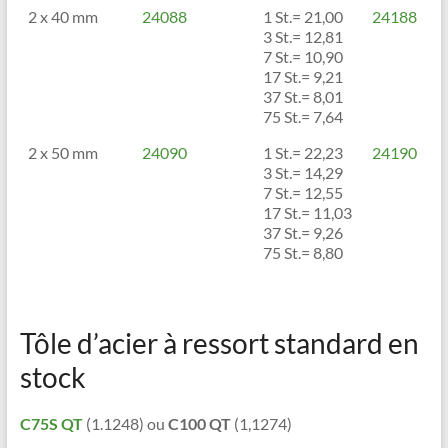
2 x 40 mm
24088
1 St.= 21,00
24188
3 St.= 12,81
7 St.= 10,90
17 St.= 9,21
37 St.= 8,01
75 St.= 7,64
2 x 50 mm
24090
1 St.= 22,23
24190
3 St.= 14,29
7 St.= 12,55
17 St.= 11,03
37 St.= 9,26
75 St.= 8,80
Tôle d’acier à ressort standard en
stock
C75S QT
(1.1248) ou
C100 QT
(1,1274)