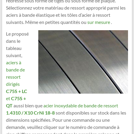
redressé sous forme de tiges ou sous forme de plaque.
Sélectionnez votre matériau de ressort approprié parmi les
aciers à bande élastique et les tôles d’acier à ressort
suivants. Même en petites quantités ou
sur mesure
.
Le proposé
dans le
tableau
suivant,
aciers à
bande de
ressort
dirigés
C75S + LC
et
C75S +
QT
aussi bien que
acier inoxydable de bande de ressort
1.4310 / X10 CrNi 18-8
sont disponibles sur stock dans les
dimensions spécifiées. Pour une commande ou une
demande, veuillez cliquer sur le numéro de commande à