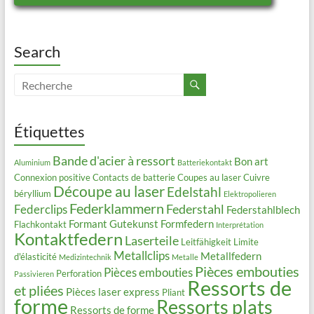
Search
Étiquettes
Bande d'acier à ressort
Bon art
Aluminium
Batteriekontakt
Connexion positive
Contacts de batterie
Coupes au laser
Cuivre
Découpe au laser
Edelstahl
béryllium
Elektropolieren
Federklammern
Federstahl
Federclips
Federstahlblech
Formant
Gutekunst Formfedern
Flachkontakt
Interprétation
Kontaktfedern
Laserteile
Leitfähigkeit
Limite
Metallclips
Metallfedern
d'élasticité
Medizintechnik
Metalle
Pièces embouties
Pièces embouties
Perforation
Passivieren
Ressorts de
et pliées
Pièces laser express
Pliant
forme
Ressorts plats
Ressorts de forme