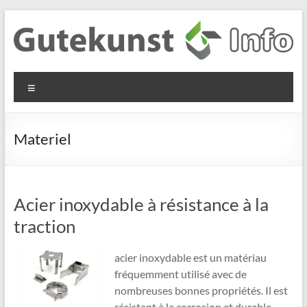
Aller
au
contenu
Gutekunst
Informationen
Menu
und
Formfedern
Wissenswertes
GmbH
zu Federn aus
Materiel
Flachmaterial
Acier inoxydable à résistance à la
traction
acier inoxydable est un matériau
fréquemment utilisé avec de
nombreuses bonnes propriétés. Il est
résistant à la corrosion et durable,