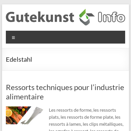
Aller
au
contenu
Gutekunst
Informationen
Menu
und
Formfedern
Wissenswertes
GmbH
zu Federn aus
Edelstahl
Flachmaterial
Ressorts techniques pour l’industrie
alimentaire
Les ressorts de forme, les ressorts
plats, les ressorts de forme plate, les
ressorts à lames, les clips métalliques,
les agrafes à ressort, les ressorts de