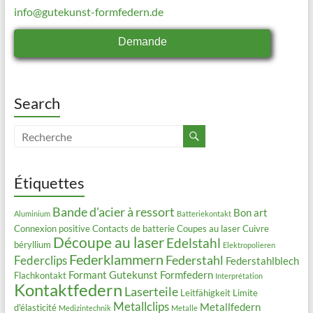
info@gutekunst-formfedern.de
Demande
Search
Étiquettes
Bande d'acier à ressort
Bon art
Aluminium
Batteriekontakt
Connexion positive
Contacts de batterie
Coupes au laser
Cuivre
Découpe au laser
Edelstahl
béryllium
Elektropolieren
Federklammern
Federstahl
Federclips
Federstahlblech
Formant
Gutekunst Formfedern
Flachkontakt
Interprétation
Kontaktfedern
Laserteile
Leitfähigkeit
Limite
Metallclips
Metallfedern
d'élasticité
Medizintechnik
Metalle