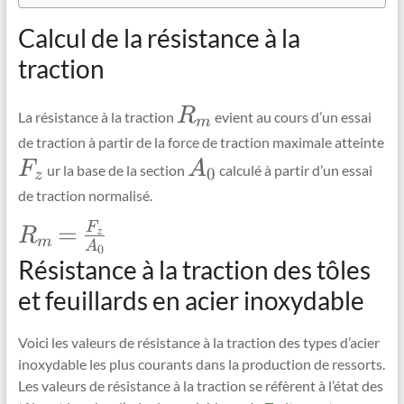
Calcul de la résistance à la
traction
\Large
R
La résistance à la traction
evient au cours d’un essai
m
R_{{m}}
de traction à partir de la force de traction maximale atteinte
\Large
\Large
F
A
ur la base de la section
calculé à partir d’un essai
0
z
F_{{z}}
A_{{0}}
de traction normalisé.
F
\Large
=
R
z
m
A
R_{{m}}=\frac{F_{z}}
0
Résistance à la traction des tôles
{A_{0}}
et feuillards en acier inoxydable
Voici les valeurs de résistance à la traction des types d’acier
inoxydable les plus courants dans la production de ressorts.
Les valeurs de résistance à la traction se réfèrent à l’état des