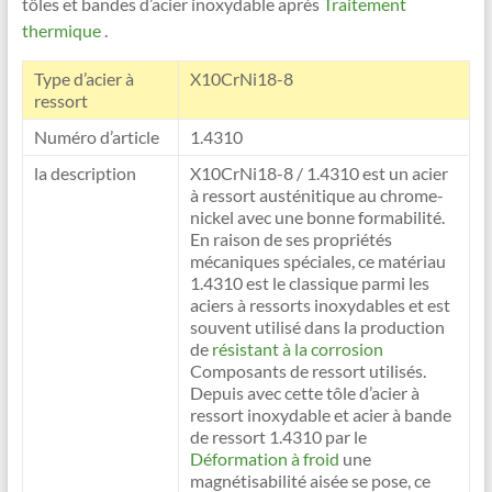
tôles et bandes d’acier inoxydable après
Traitement
thermique
.
Type d’acier à
X10CrNi18-8
ressort
Numéro d’article
1.4310
la description
X10CrNi18-8 / 1.4310 est un acier
à ressort austénitique au chrome-
nickel avec une bonne formabilité.
En raison de ses propriétés
mécaniques spéciales, ce matériau
1.4310 est le classique parmi les
aciers à ressorts inoxydables et est
souvent utilisé dans la production
de
résistant à la corrosion
Composants de ressort utilisés.
Depuis avec cette tôle d’acier à
ressort inoxydable et acier à bande
de ressort 1.4310 par le
Déformation à froid
une
magnétisabilité aisée se pose, ce