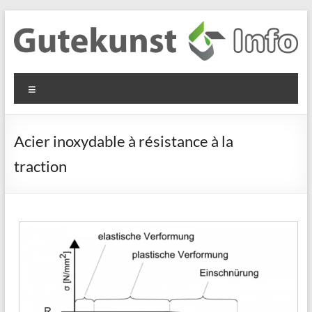
Aller
au
contenu
Gutekunst
Informationen
Menu
und
Formfedern
Wissenswertes
GmbH
zu Federn aus
Acier inoxydable à résistance à la
Flachmaterial
traction