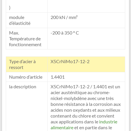
)
module
200 kN / mm²
d’élasticité
Max.
-200 à 350 ° C
Température de
fonctionnement
Type d’acier à
X5CrNiMo17-12-2
ressort
Numéro d’article
1.4401
la description
X5CrNiMo17-12-2 / 1.4401 est un
acier austénitique au chrome-
nickel-molybdène avec une très
bonne résistance à la corrosion aux
acides non oxydants et aux milieux
contenant du chlore et convient
aux applications dans le
industrie
alimentaire
et en partie dans le