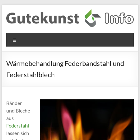
Zum
Inhalt
springen
Gutekunst
Informationen
Menü
und
Formfedern
Wissenswertes
GmbH
zu Federn aus
Wärmebehandlung Federbandstahl und
Flachmaterial
Federstahlblech
Bänder
und Bleche
aus
Federstahl
lassen sich