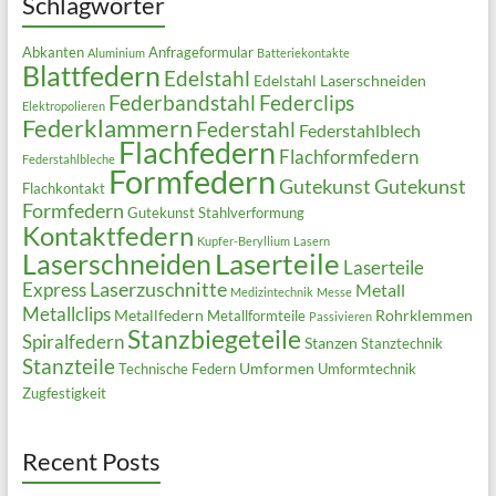
Schlagwörter
Abkanten
Anfrageformular
Aluminium
Batteriekontakte
Blattfedern
Edelstahl
Edelstahl Laserschneiden
Federbandstahl
Federclips
Elektropolieren
Federklammern
Federstahl
Federstahlblech
Flachfedern
Flachformfedern
Federstahlbleche
Formfedern
Gutekunst
Gutekunst
Flachkontakt
Formfedern
Gutekunst Stahlverformung
Kontaktfedern
Kupfer-Beryllium
Lasern
Laserteile
Laserschneiden
Laserteile
Laserzuschnitte
Express
Metall
Medizintechnik
Messe
Metallclips
Metallfedern
Rohrklemmen
Metallformteile
Passivieren
Stanzbiegeteile
Spiralfedern
Stanzen
Stanztechnik
Stanzteile
Umformen
Technische Federn
Umformtechnik
Zugfestigkeit
Recent Posts