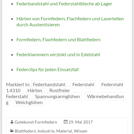
Federbandstahl und Federstahlbleche ab Lager
Härten von Formfedern, Flachfedern und Laserteilen
durch Austentisieren
Formfedern, Flachfedern und Blattfedern
Federklammern verzinkt und in Edelstahl
Federclips für jeden Einsatzfall
Markiert in:
Federbandstahl
Federstahl
Federstahl
1.4310
Härten
Rostfreier
Federstahl
Spannungsarmglühen
Wärmebehandlun
g
Weichglühen
Gutekunst Formfedern
29. Mai 2017
Blattfedern
,
Industrie
,
Material
,
Wissen