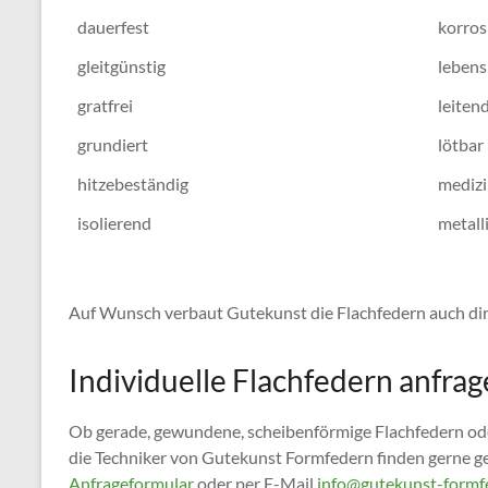
dauerfest
korros
gleitgünstig
lebens
gratfrei
leiten
grundiert
lötbar
hitzebeständig
medizi
isolierend
metall
Auf Wunsch verbaut Gutekunst die Flachfedern auch dire
Individuelle Flachfedern anfrag
Ob gerade, gewundene, scheibenförmige Flachfedern ode
die Techniker von Gutekunst Formfedern finden gerne gem
Anfrageformular
oder per E-Mail
info@gutekunst-formf