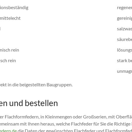
ionsbeständig
regene
mittelecht
gereini
d
salzwa
säureb
nisch rein
lösung
isch rein
stark 
unmagn
kt in die beigestellten Baugruppen.
en und bestellen
r Flachformfedern, in Kleinmengen oder Großserien, mit Oberflä
einsam mit Ihnen heraus, welche Flachfeder für Sie die Richtige 
edern.de
die Daten der gewünschten Flachfeder und Flachformfede