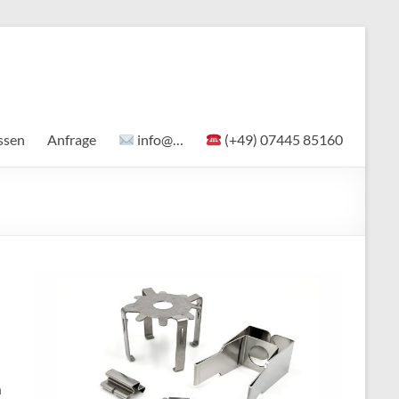
ssen
Anfrage
info@…
(+49) 07445 85160
n