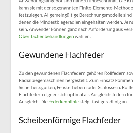
Anwendungsangebot sind nahezu unbeschränkt. Die Kraf
kann sie mit der sogenannten Finite-Elemente-Methode
festzulegen. Allgemeingültige Berechnungsmodelle sind n
denen die Mindestbiegeradien eingehalten werden. Je n
sein. Anwender können ganz nach Anforderung aus vers
Oberflächenbehandlungen
wählen.
Gewundene Flachfeder
Zu den gewundenen Flachfedern gehören Rollfedern so
Radialbiegemaschinen hergestellt. Zum Einsatz kommen s
Sicherheitsgurten, Fensterhebern oder Schlössern. Roll
Flachfedern eignen sich optimal als Ausgleichsfedern fü
Ausgleich. Die
Federkennlinie
steigt fast geradlinig an.
Scheibenförmige Flachfeder