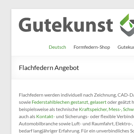
Zum
Inhalt
Gutekunst
Informationen
springen
und
Formfedern
Wissenswertes
GmbH
zu Federn aus
Deutsch
Formfedern-Shop
Gutekun
Flachmaterial
Flachfedern Angebot
Flachfedern werden individuell nach Zeichnung, CAD
sowie
Federstahlblechen
gestanzt
,
gelasert
oder geätzt h
beispielsweise als technische
Kraftspeicher, Mess-, Sc
auch als
Kontakt-
und Sicherungs- oder flexible Verbin
Automobilbranche sowie Luft- und Raumfahrt, Elektro-, 
bedarf langjähriger Erfahrung. Für ein unverbindliches 