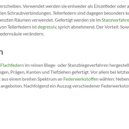
erscheiben. Verwendet werden sie entweder als Einzelfeder oder 
ellen Schraubverbindungen. Tellerfedern sind dagegen besonders
grenzten Räumen verwendet. Gefertigt werden sie im
Stanzverfahr
on Tellerfedern ist
degressiv
, sprich abnehmend. Der Vorteil: Sow
rfedernsäule verändern.
n
n
Flachfedern
im reinen Biege- oder Stanzbiegeverfahren hergestell
en, Prägen, Kanten und Tiefziehen gefertigt. Vor allem bei letz
 aus einem breiten Spektrum an
Federwerkstoffen
wählen: Neben 
 angeboten. Nachfolgend ein Auszug verschiedener Federwerkstof