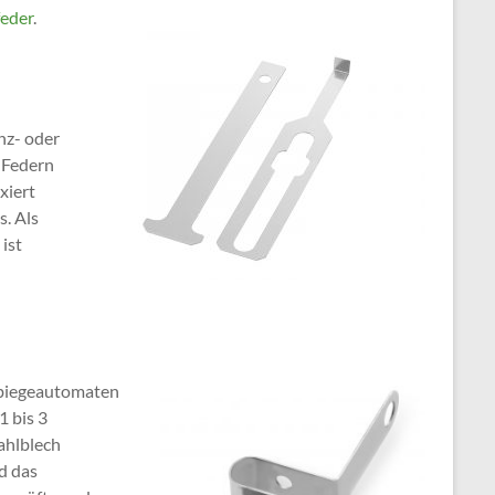
feder
.
nz- oder
e Federn
xiert
. Als
ist
nzbiegeautomaten
1 bis 3
ahlblech
d das