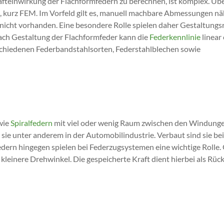
teinwirkung der Flachformfedern zu berechnen, ist komplex. Üb
, kurz FEM. Im Vorfeld gilt es, manuell machbare Abmessungen n
icht vorhanden. Eine besondere Rolle spielen daher Gestaltungsri
ach Gestaltung der Flachformfeder kann die
Federkennlinie
linear
chiedenen Federbandstahlsorten, Federstahlblechen sowie
wie
Spiralfedern
mit viel oder wenig Raum zwischen den Windunge
ie unter anderem in der Automobilindustrie. Verbaut sind sie bei
federn hingegen spielen bei Federzugsystemen eine wichtige Roll
r kleinere Drehwinkel. Die gespeicherte Kraft dient hierbei als Rü