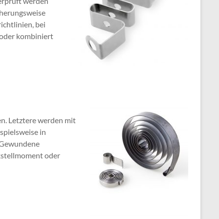
erprüft werden
äherungsweise
chtlinien, bei
 oder kombiniert
n. Letztere werden mit
spielsweise in
e. Gewundene
ckstellmoment oder