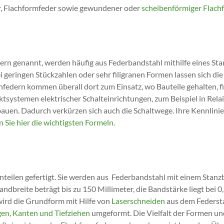
r, Flachformfeder sowie gewundener oder
scheibenförmiger Flach
ern genannt, werden häufig aus Federbandstahl mithilfe eines Sta
 geringen Stückzahlen oder sehr filigranen Formen lassen sich di
hfedern kommen überall dort zum Einsatz, wo Bauteile gehalten, fi
ystemen elektrischer Schalteinrichtungen, zum Beispiel in Relais
auen. Dadurch verkürzen sich auch die Schaltwege. Ihre Kennlinie 
 Sie hier die wichtigsten Formeln
.
nteilen gefertigt. Sie werden aus Federbandstahl mit einem Sta
ndbreite beträgt bis zu 150 Millimeter, die Bandstärke liegt bei 0,
wird die Grundform mit Hilfe von
Laserschneiden
aus dem Federst
gen, Kanten und Tiefziehen
umgeformt. Die Vielfalt der Formen un