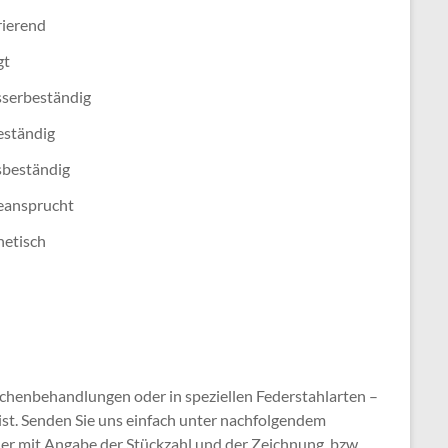
rierend
gt
sserbeständig
eständig
sbeständig
beansprucht
etisch
chenbehandlungen oder in speziellen Federstahlarten –
ist. Senden Sie uns einfach unter nachfolgendem
r mit Angabe der Stückzahl und der Zeichnung, bzw.