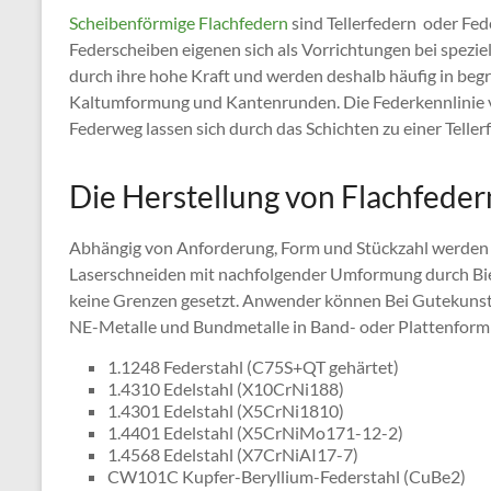
Scheibenförmige Flachfedern
sind Tellerfedern oder Fed
Federscheiben eigenen sich als Vorrichtungen bei spezi
durch ihre hohe Kraft und werden deshalb häufig in be
Kaltumformung und Kantenrunden. Die Federkennlinie v
Federweg lassen sich durch das Schichten zu einer Telle
Die Herstellung von Flachfeder
Abhängig von Anforderung, Form und Stückzahl werde
Laserschneiden mit nachfolgender Umformung durch Bieg
keine Grenzen gesetzt. Anwender können Bei Gutekunst
NE-Metalle und Bundmetalle in Band- oder Plattenform
1.1248 Federstahl (C75S+QT gehärtet)
1.4310 Edelstahl (X10CrNi188)
1.4301 Edelstahl (X5CrNi1810)
1.4401 Edelstahl (X5CrNiMo171-12-2)
1.4568 Edelstahl (X7CrNiAI17-7)
CW101C Kupfer-Beryllium-Federstahl (CuBe2)