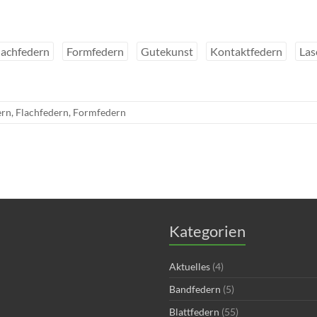
lachfedern
Formfedern
Gutekunst
Kontaktfedern
Las
ern
,
Flachfedern
,
Formfedern
Kategorien
Aktuelles
(4)
Bandfedern
(5)
Blattfedern
(55)