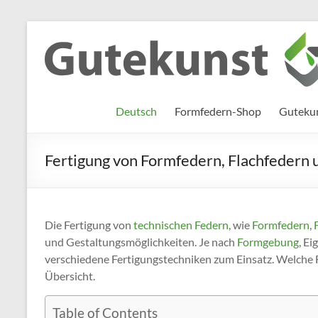
Zum
Inhalt
Gutekunst
Informationen
springen
und
Formfedern
Wissenswertes
GmbH
zu Federn aus
Deutsch
Formfedern-Shop
Gutekun
Flachmaterial
Fertigung von Formfedern, Flachfedern 
Die Fertigung von
technischen Federn
, wie
Formfedern
,
und Gestaltungsmöglichkeiten. Je nach
Formgebung
, E
verschiedene Fertigungstechniken zum Einsatz. Welche F
Übersicht.
Table of Contents