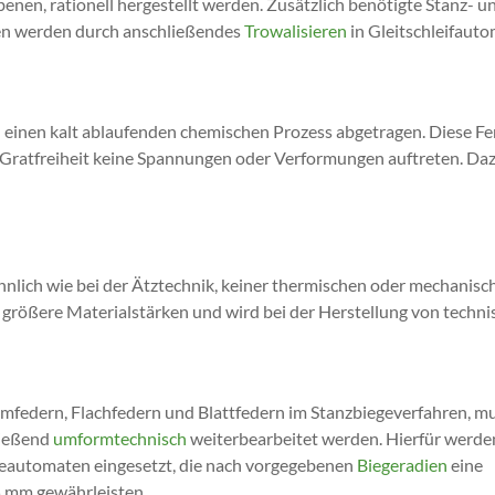
Ebenen, rationell hergestellt werden. Zusätzlich benötigte Stanz-
ten werden durch anschließendes
Trowalisieren
in Gleitschleifauto
 einen kalt ablaufenden chemischen Prozess abgetragen. Diese Fer
Gratfreiheit keine Spannungen oder Verformungen auftreten. Dazu
hnlich wie bei der Ätztechnik, keiner thermischen oder mechanisc
r größere Materialstärken und wird bei der Herstellung von techn
rmfedern, Flachfedern und Blattfedern im Stanzbiegeverfahren, mu
ließend
umformtechnisch
weiterbearbeitet werden. Hierfür werde
geautomaten eingesetzt, die nach vorgegebenen
Biegeradien
eine
5 mm gewährleisten.