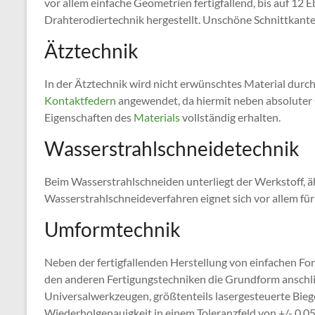
vor allem einfache Geometrien fertigfallend, bis auf 12 
Drahterodiertechnik hergestellt. Unschöne Schnittkan
Ätztechnik
In der Ätztechnik wird nicht erwünschtes Material durch
Kontaktfedern
angewendet, da hiermit neben absoluter 
Eigenschaften des
Materials
vollständig erhalten.
Wasserstrahlschneidetechnik
Beim Wasserstrahlschneiden unterliegt der Werkstoff, ä
Wasserstrahlschneideverfahren eignet sich vor allem fü
Umformtechnik
Neben der fertigfallenden Herstellung von einfachen Fo
den anderen Fertigungstechniken die Grundform ansch
Universalwerkzeugen, größtenteils lasergesteuerte Bie
Wiederholgenauigkeit in einem Toleranzfeld von +/- 0,0