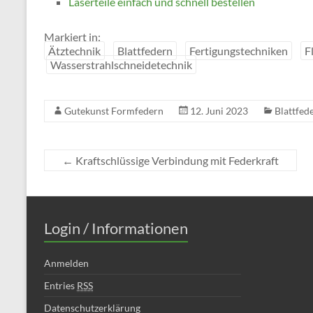
Laserteile einfach und schnell bestellen
Markiert in:
Ätztechnik
Blattfedern
Fertigungstechniken
F
Wasserstrahlschneidetechnik
Gutekunst Formfedern
12. Juni 2023
Blattfed
←
Kraftschlüssige Verbindung mit Federkraft
Login / Informationen
Anmelden
Entries
RSS
Datenschutzerklärung