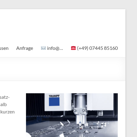
ssen
Anfrage
info@…
(+49) 07445 85160
satz-
alb
 kurzen