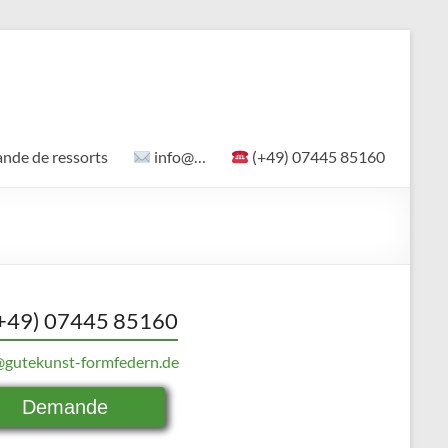
de de ressorts
info@…
(+49) 07445 85160
+49) 07445 85160
@gutekunst-formfedern.de
Demande