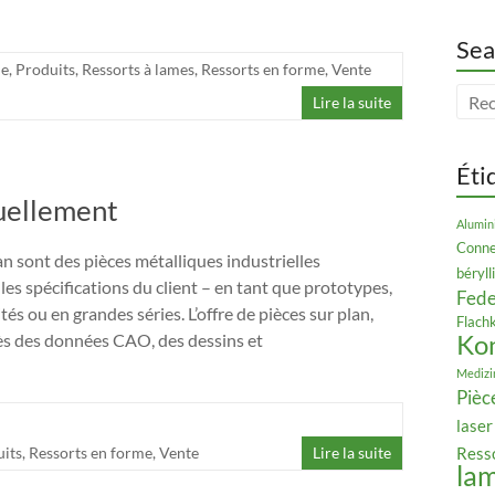
Sea
ie
,
Produits
,
Ressorts à lames
,
Ressorts en forme
,
Vente
Lire la suite
Éti
duellement
Alumin
Conne
an sont des pièces métalliques industrielles
béryl
les spécifications du client – en tant que prototypes,
Fede
tés ou en grandes séries. L’offre de pièces sur plan,
Flach
Ko
ès des données CAO, des dessins et
Medizi
Pièc
laser
its
,
Ressorts en forme
,
Vente
Lire la suite
Ress
la