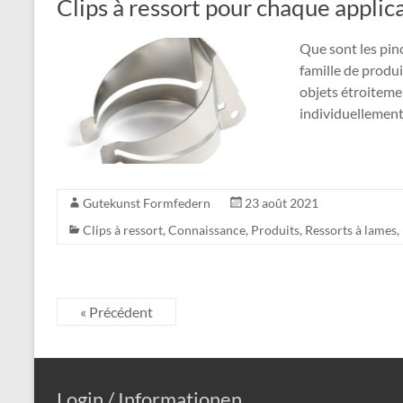
Clips à ressort pour chaque applic
Que sont les pinc
famille de produi
objets étroiteme
individuellement
Gutekunst Formfedern
23 août 2021
Clips à ressort
,
Connaissance
,
Produits
,
Ressorts à lames
,
« Précédent
Login / Informationen