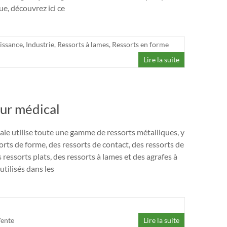
que, découvrez ici ce
issance
,
Industrie
,
Ressorts à lames
,
Ressorts en forme
Lire la suite
eur médical
ale utilise toute une gamme de ressorts métalliques, y
rts de forme, des ressorts de contact, des ressorts de
ressorts plats, des ressorts à lames et des agrafes à
 utilisés dans les
ente
Lire la suite