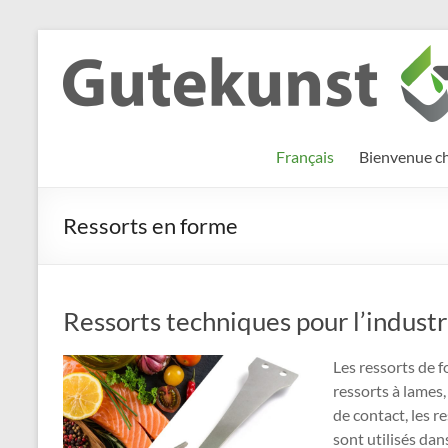
Aller
au
Gutekunst
Informationen
contenu
und
Formfedern
Wissenswertes
GmbH
zu Federn aus
Français
Bienvenue c
Flachmaterial
Ressorts en forme
Ressorts techniques pour l’industr
Les ressorts de fo
ressorts à lames, 
de contact, les r
sont utilisés dan