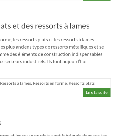
ats et des ressorts à lames
orme, les ressorts plats et les ressorts à lames
es plus anciens types de ressorts métalliques et se
mme des éléments de construction indispensables
 secteurs industriels. Ils font aujourd’hui
Ressorts à lames
,
Ressorts en forme
,
Ressorts plats
Lire la suite
s
orme et les ressorts plats sont fabriqués dans toutes