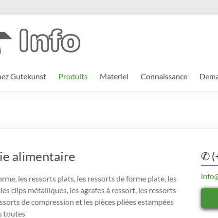
hez Gutekunst
Produits
Materiel
Connaissance
Deman
ie alimentaire
✆ (
info
rme, les ressorts plats, les ressorts de forme plate, les
les clips métalliques, les agrafes à ressort, les ressorts
essorts de compression et les pièces pliées estampées
s toutes