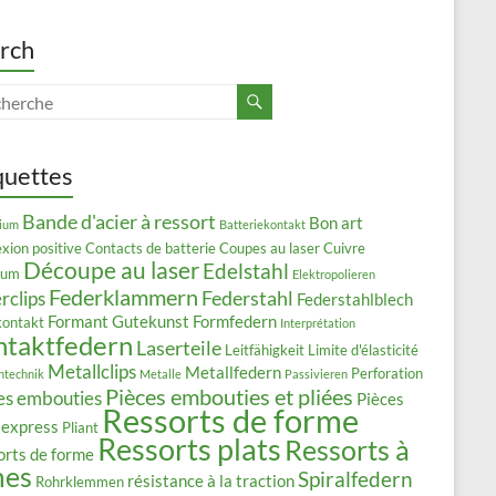
rch
quettes
Bande d'acier à ressort
Bon art
ium
Batteriekontakt
xion positive
Contacts de batterie
Coupes au laser
Cuivre
Découpe au laser
Edelstahl
lium
Elektropolieren
Federklammern
Federstahl
rclips
Federstahlblech
Formant
Gutekunst Formfedern
kontakt
Interprétation
ntaktfedern
Laserteile
Leitfähigkeit
Limite d'élasticité
Metallclips
Metallfedern
Perforation
ntechnik
Metalle
Passivieren
Pièces embouties et pliées
es embouties
Pièces
Ressorts de forme
 express
Pliant
Ressorts plats
Ressorts à
orts de forme
mes
Spiralfedern
résistance à la traction
Rohrklemmen