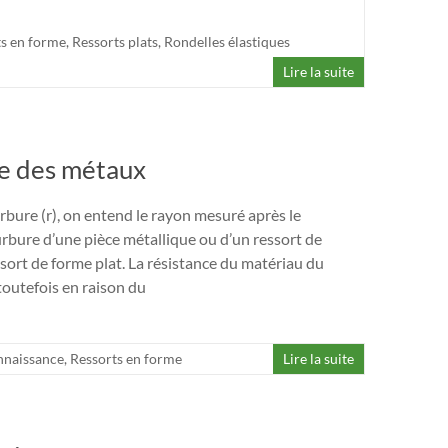
ts en forme
,
Ressorts plats
,
Rondelles élastiques
Lire la suite
ge des métaux
rbure (r), on entend le rayon mesuré après le
rbure d’une pièce métallique ou d’un ressort de
sort de forme plat. La résistance du matériau du
toutefois en raison du
naissance
,
Ressorts en forme
Lire la suite