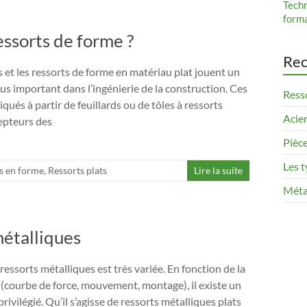
Tech
form
ressorts de forme ?
Rec
s et les ressorts de forme en matériau plat jouent un
lus important dans l’ingénierie de la construction. Ces
Resso
ués à partir de feuillards ou de tôles à ressorts
Acier
epteurs des
Pièce
Les t
s en forme
,
Ressorts plats
Lire la suite
Méta
métalliques
 ressorts métalliques est très variée. En fonction de la
 (courbe de force, mouvement, montage), il existe un
privilégié. Qu’il s’agisse de ressorts métalliques plats