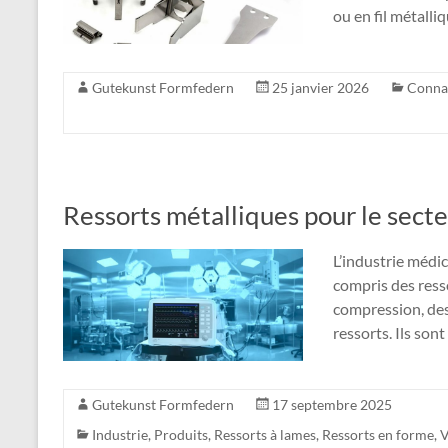
ou en fil métalli
Gutekunst Formfedern
25 janvier 2026
Conna
Ressorts métalliques pour le sect
L’industrie médic
compris des resso
compression, des 
ressorts. Ils sont
Gutekunst Formfedern
17 septembre 2025
Industrie
,
Produits
,
Ressorts à lames
,
Ressorts en forme
,
V