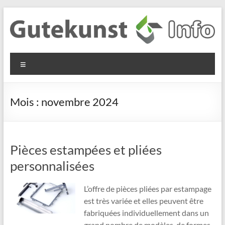
Aller
au
contenu
Gutekunst
Informationen
Menu
und
Formfedern
Wissenswertes
GmbH
zu Federn aus
Mois :
novembre 2024
Flachmaterial
Pièces estampées et pliées
personnalisées
L’offre de pièces pliées par estampage
est très variée et elles peuvent être
fabriquées individuellement dans un
grand nombre de modèles, de formes