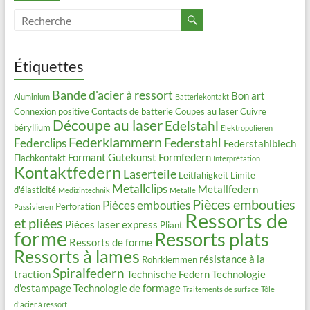
Étiquettes
Bande d'acier à ressort
Bon art
Aluminium
Batteriekontakt
Connexion positive
Contacts de batterie
Coupes au laser
Cuivre
Découpe au laser
Edelstahl
béryllium
Elektropolieren
Federklammern
Federstahl
Federclips
Federstahlblech
Formant
Gutekunst Formfedern
Flachkontakt
Interprétation
Kontaktfedern
Laserteile
Leitfähigkeit
Limite
Metallclips
Metallfedern
d'élasticité
Medizintechnik
Metalle
Pièces embouties
Pièces embouties
Perforation
Passivieren
Ressorts de
et pliées
Pièces laser express
Pliant
forme
Ressorts plats
Ressorts de forme
Ressorts à lames
résistance à la
Rohrklemmen
Spiralfedern
traction
Technische Federn
Technologie
d'estampage
Technologie de formage
Traitements de surface
Tôle
d'acier à ressort