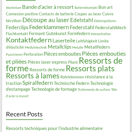
Bande d'acier à ressort
Bon art
Aluminium
Batteriekontakt
Connexion positive
Contacts de batterie
Coupes au laser
Cuivre
Découpe au laser
Edelstahl
béryllium
Elektropolieren
Federklammern
Federstahl
Federclips
Federstahlblech
Formant
Gutekunst Formfedern
Flachkontakt
Interprétation
Kontaktfedern
Laserteile
Leitfähigkeit
Limite
Metallclips
Metallfedern
d'élasticité
Medizintechnik
Metalle
Pièces embouties
Pièces embouties
Perforation
Passivieren
Ressorts de
et pliées
Pièces laser express
Pliant
forme
Ressorts plats
Ressorts de forme
Ressorts à lames
résistance à la
Rohrklemmen
Spiralfedern
traction
Technische Federn
Technologie
d'estampage
Technologie de formage
Traitements de surface
Tôle
d'acier à ressort
Recent Posts
Ressorts techniques pour l’industrie alimentaire