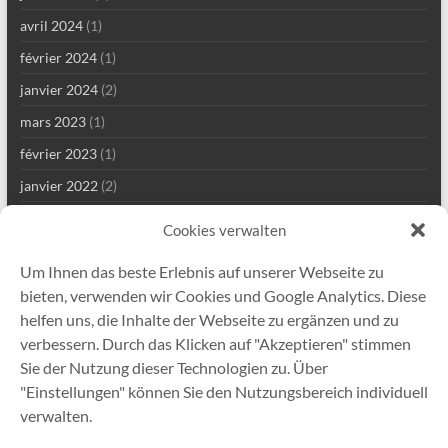
avril 2024
(1)
février 2024
(1)
janvier 2024
(2)
mars 2023
(1)
février 2023
(1)
janvier 2022
(2)
décembre 2021
(1)
Cookies verwalten
septembre 2021
(2)
Um Ihnen das beste Erlebnis auf unserer Webseite zu
août 2021
(4)
bieten, verwenden wir Cookies und Google Analytics. Diese
juillet 2021
(1)
helfen uns, die Inhalte der Webseite zu ergänzen und zu
verbessern. Durch das Klicken auf "Akzeptieren" stimmen
mai 2021
(7)
Sie der Nutzung dieser Technologien zu. Über
avril 2021
(2)
"Einstellungen" können Sie den Nutzungsbereich individuell
janvier 2021
(1)
verwalten.
décembre 2020
(5)