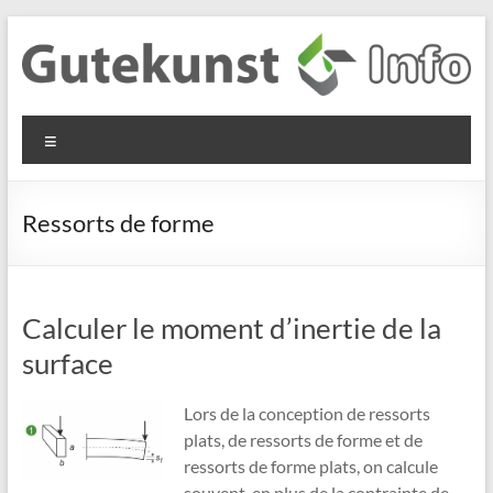
Aller
au
contenu
Gutekunst
Informationen
Menu
und
Formfedern
Wissenswertes
GmbH
zu Federn aus
Ressorts de forme
Flachmaterial
Calculer le moment d’inertie de la
surface
Lors de la conception de ressorts
plats, de ressorts de forme et de
ressorts de forme plats, on calcule
souvent, en plus de la contrainte de