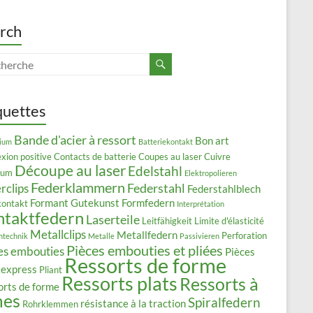
rch
quettes
Bande d'acier à ressort
Bon art
ium
Batteriekontakt
xion positive
Contacts de batterie
Coupes au laser
Cuivre
Découpe au laser
Edelstahl
lium
Elektropolieren
Federklammern
Federstahl
rclips
Federstahlblech
Formant
Gutekunst Formfedern
kontakt
Interprétation
ntaktfedern
Laserteile
Leitfähigkeit
Limite d'élasticité
Metallclips
Metallfedern
Perforation
ntechnik
Metalle
Passivieren
Pièces embouties et pliées
es embouties
Pièces
Ressorts de forme
 express
Pliant
Ressorts plats
Ressorts à
orts de forme
mes
Spiralfedern
résistance à la traction
Rohrklemmen