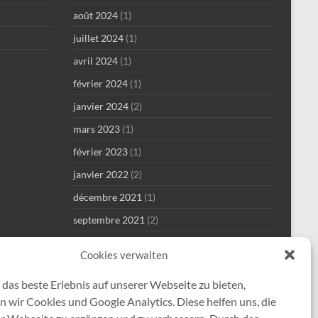
août 2024
(1)
juillet 2024
(1)
avril 2024
(1)
février 2024
(1)
janvier 2024
(2)
mars 2023
(1)
février 2023
(1)
janvier 2022
(2)
décembre 2021
(1)
septembre 2021
(2)
août 2021
(4)
Cookies verwalten
juillet 2021
(1)
das beste Erlebnis auf unserer Webseite zu bieten,
mai 2021
(7)
 wir Cookies und Google Analytics. Diese helfen uns, die
avril 2021
(2)