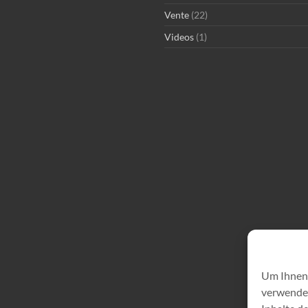
Vente
(22)
Videos
(1)
Um Ihnen 
verwenden