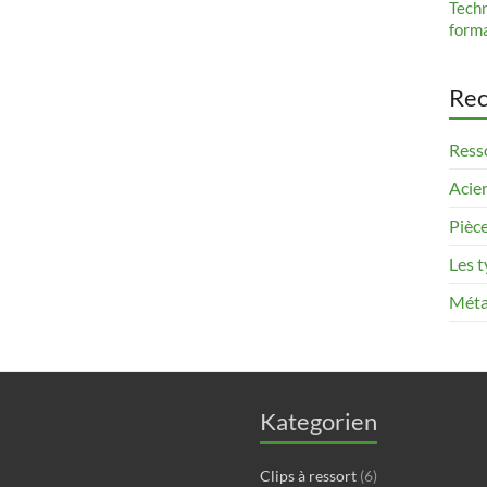
Tech
form
Rec
Resso
Acier
Pièce
Les t
Méta
Kategorien
Clips à ressort
(6)