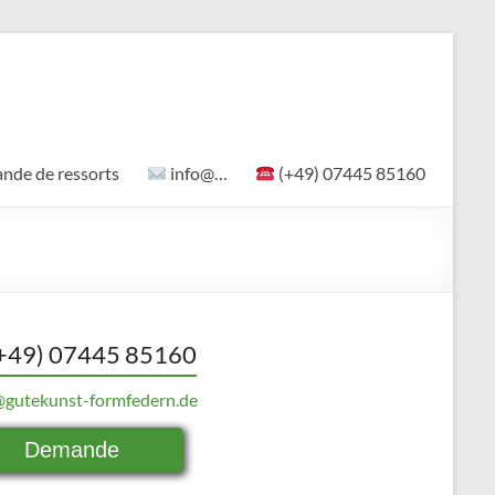
de de ressorts
info@…
(+49) 07445 85160
+49) 07445 85160
@gutekunst-formfedern.de
Demande