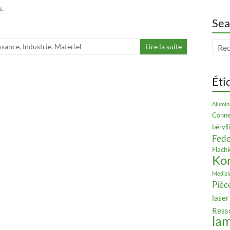
.
Sea
ssance
,
Industrie
,
Materiel
Lire la suite
Éti
Alumin
Conne
béryl
Fede
Flach
Ko
Medizi
Pièc
laser
Ress
la