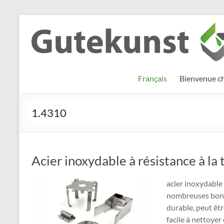
Aller
au
Gutekunst
Informationen
contenu
und
Formfedern
Wissenswertes
GmbH
zu Federn aus
Français
Bienvenue c
Flachmaterial
1.4310
Acier inoxydable à résistance à la 
acier inoxydable
nombreuses bonnes
durable, peut êtr
facile à nettoyer