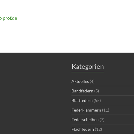
t-prof.de
Kategorien
Aktuelles
(4)
Bandfedern
(5)
Blattfedern
(55)
Federklammern
(11)
Federscheiben
(7)
Flachfedern
(12)