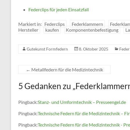
Federclips für jeden Einsatzfall
Markiert in:
Federclips
Federklammern
Federklam
Hersteller
kaufen
Komponentenbefestigung
La
Gutekunst Formfedern
8. Oktober 2025
Fede
←
Metallfedern für die Medizintechnik
5 Gedanken zu „
Federklammern a
Pingback:
Stanz- und Umformtechnik – Presseengel.de
Pingback:
Technische Federn für die Medizintechnik – F
Pingback:
Technische Federn für die Medizintechnik - Pr