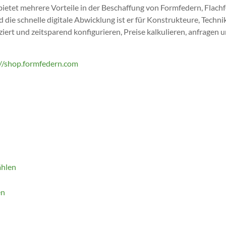
et mehrere Vorteile in der Beschaffung von Formfedern, Flachfed
 die schnelle digitale Abwicklung ist er für Konstrukteure, Techni
ert und zeitsparend konfigurieren, Preise kalkulieren, anfragen 
://shop.formfedern.com
ählen
en