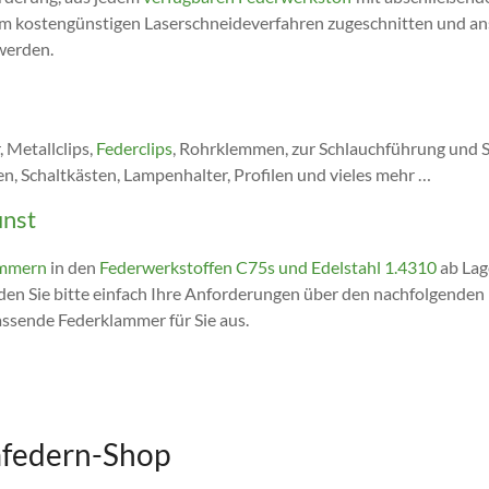
m kostengünstigen Laserschneideverfahren zugeschnitten und an
werden.
 Metallclips,
Federclips
, Rohrklemmen, zur Schlauchführung und S
 Schaltkästen, Lampenhalter, Profilen und vieles mehr …
unst
ammern
in den
Federwerkstoffen C75s und Edelstahl 1.4310
ab Lag
en Sie bitte einfach Ihre Anforderungen über den nachfolgende
assende Federklammer für Sie aus.
mfedern-Shop