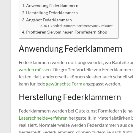
Anwendung Federklammern
Herstellung Federklammern
Angebot Federklammern
» Federklammern-Sortiment von Gutekunst
Profitieren Sie vom neuen Formfedern-Shop
Anwendung Federklammern
Federklammern werden dort angewendet, wo Bauteile am
werden müssen
. Die großen Vorteile von Federklammern 
festen Halt, andererseits können sie aber auch schnell
kann für jede
gewünschte Form
angepasst werden.
Herstellung Federklammern
Federklammern werden bei Gutekunst Formfedern je n
Laserschneideverfahren
hergestellt. In Materialstärken
realisiert. Normalerweise werden Federklammern aus de
hergestellt. Federklammern können zudem, je nach Anf