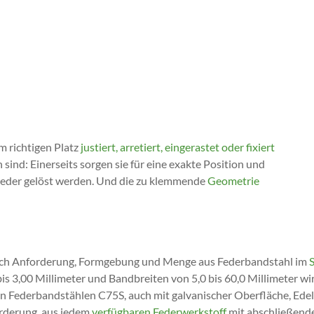
 richtigen Platz
justiert, arretiert, eingerastet oder fixiert
sind: Einerseits sorgen sie für eine exakte Position und
 wieder gelöst werden. Und die zu klemmende
Geometrie
ach Anforderung, Formgebung und Menge aus Federbandstahl im
 bis 3,00 Millimeter und Bandbreiten von 5,0 bis 60,0 Millimeter 
n Federbandstählen C75S, auch mit galvanischer Oberfläche, Ede
orderung, aus jedem
verfügbaren Federwerkstoff
mit abschließend