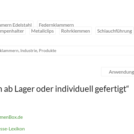
mern Edelstahl
Federnklammern
mpenhalter
Metallclips
Rohrklemmen
Schlauchführung
rklammern
,
Industrie
,
Produkte
Anwendung 
b Lager oder individuell gefertigt
“
irmenBox.de
esse-Lexikon