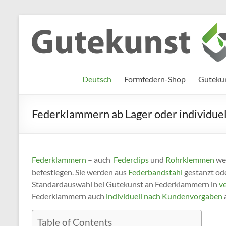
Zum
Inhalt
Gutekunst
Informationen
springen
und
Formfedern
Wissenswertes
GmbH
zu Federn aus
Deutsch
Formfedern-Shop
Gutekun
Flachmaterial
Federklammern ab Lager oder individuell
Federklammern
– auch
Federclips
und
Rohrklemmen
wer
befestiegen. Sie werden aus
Federbandstahl
gestanzt ode
Standardauswahl bei Gutekunst an Federklammern in
v
Federklammern auch
individuell nach Kundenvorgaben
Table of Contents