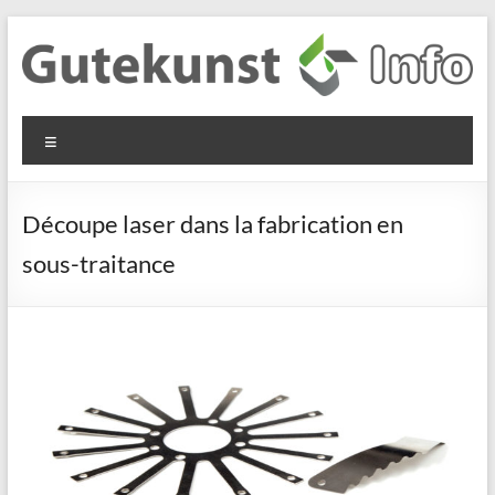
Aller
au
contenu
Gutekunst
Informationen
Menu
und
Formfedern
Wissenswertes
GmbH
zu Federn aus
Découpe laser dans la fabrication en
Flachmaterial
sous-traitance