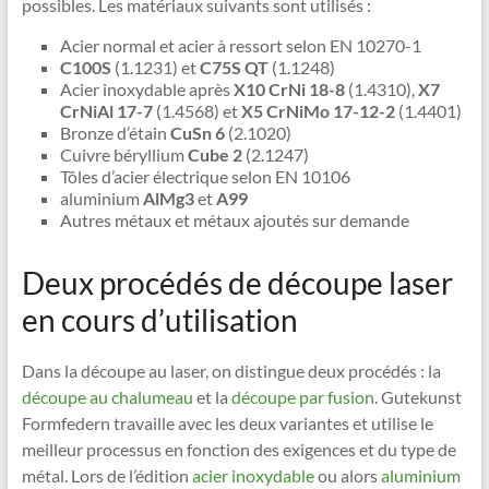
possibles. Les matériaux suivants sont utilisés :
Acier normal et acier à ressort selon EN 10270-1
C100S
(1.1231) et
C75S QT
(1.1248)
Acier inoxydable après
X10 CrNi 18-8
(1.4310),
X7
CrNiAl 17-7
(1.4568) et
X5 CrNiMo 17-12-2
(1.4401)
Bronze d’étain
CuSn 6
(2.1020)
Cuivre béryllium
Cube 2
(2.1247)
Tôles d’acier électrique selon EN 10106
aluminium
AlMg3
et
A99
Autres métaux et métaux ajoutés sur demande
Deux procédés de découpe laser
en cours d’utilisation
Dans la découpe au laser, on distingue deux procédés : la
découpe au chalumeau
et la
découpe par fusion
. Gutekunst
Formfedern travaille avec les deux variantes et utilise le
meilleur processus en fonction des exigences et du type de
métal. Lors de l’édition
acier inoxydable
ou alors
aluminium