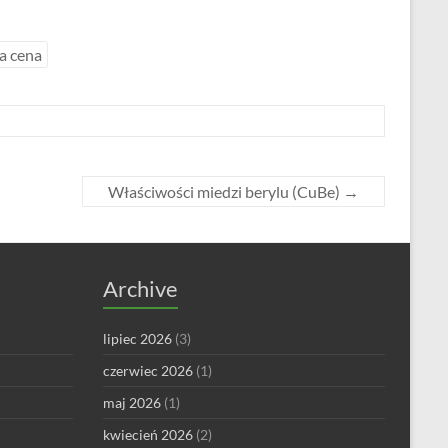
a cena
Właściwości miedzi berylu (CuBe)
→
Archive
lipiec 2026
(3)
czerwiec 2026
(1)
maj 2026
(1)
kwiecień 2026
(2)