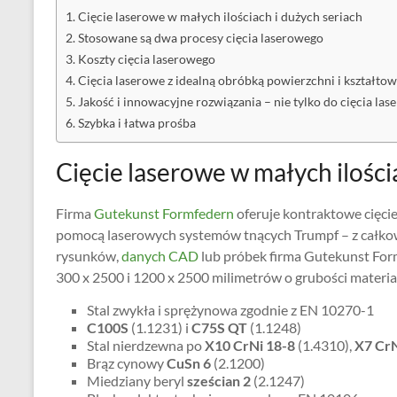
Cięcie laserowe w małych ilościach i dużych seriach
Stosowane są dwa procesy cięcia laserowego
Koszty cięcia laserowego
Cięcia laserowe z idealną obróbką powierzchni i kształto
Jakość i innowacyjne rozwiązania – nie tylko do cięcia la
Szybka i łatwa prośba
Cięcie laserowe w małych ilości
Firma
Gutekunst Formfedern
oferuje kontraktowe cięcie
pomocą laserowych systemów tnących Trumpf – z całkowit
rysunków,
danych CAD
lub próbek firma Gutekunst Form
300 x 2500 i 1200 x 2500 milimetrów o grubości materia
Stal zwykła i sprężynowa zgodnie z EN 10270-1
C100S
(1.1231) i
C75S QT
(1.1248)
Stal nierdzewna po
X10 CrNi 18-8
(1.4310),
X7 CrN
Brąz cynowy
CuSn 6
(2.1200)
Miedziany beryl
sześcian 2
(2.1247)