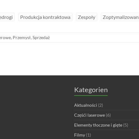
edrogi
Produkcja kontraktowa
Zespoły
Zoptymalizowan
serowe
,
Przemysł
,
Sprzedaż
Kategorien
Aktualności
(2)
Częśći laserowe
(6)
Elementy tłoczone i gięte
(5)
Filmy
(1)