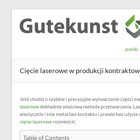
Skip
to
Gutekunst
Informationen
content
und
Formfedern
Wissenswertes
GmbH
zu Federn aus
polski
Flachmaterial
Cięcie laserowe w produkcji kontraktow
Jeśli chodzi o szybkie i precyzyjne wytwarzanie części 
laserowe
dokładnie właściwa metoda przetwarzania. Lase
elastycznie i tnie metal bez kontaktu i prawie bez użycia 
cięcie laserowe
rozmieścić.
Table of Contents