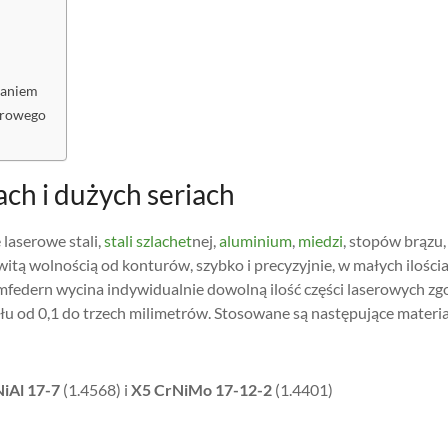
waniem
serowego
ach i dużych seriach
 laserowe stali,
stali szlachet
nej,
aluminium
,
miedzi
, stopów brązu,
ą wolnością od konturów, szybko i precyzyjnie, w małych ilościa
federn wycina indywidualnie dowolną ilość części laserowych zg
łu od 0,1 do trzech milimetrów. Stosowane są następujące materia
iAl 17-7
(1.4568) i
X5 CrNiMo 17-12-2
(1.4401)