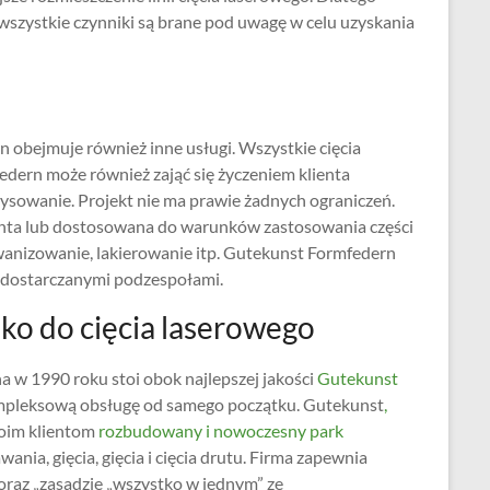
wszystkie czynniki są brane pod uwagę w celu uzyskania
n obejmuje również inne usługi. Wszystkie cięcia
dern może również zająć się życzeniem klienta
e rysowanie. Projekt nie ma prawie żadnych ograniczeń.
enta lub dostosowana do warunków zastosowania części
lwanizowanie, lakierowanie itp. Gutekunst Formfedern
z dostarczanymi podzespołami.
lko do cięcia laserowego
a w 1990 roku stoi obok najlepszej jakości
Gutekunst
mpleksową obsługę od samego początku. Gutekunst
,
woim klientom
rozbudowany i nowoczesny park
a, gięcia, gięcia i cięcia drutu. Firma zapewnia
 oraz „zasadzie „wszystko w jednym” ze