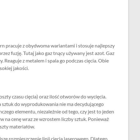
rn pracuje z obydwoma wariantami i stosuje najlepszy
przez fuzję. Tutaj jako gaz tnący używany jest azot. Gaz
. Reaguje z metalem i spala go podczas cięcia. Obie
okiej jakości.
koszty czasu cięcia) oraz ilość otworów do wycięcia.
zba sztuk do wyprodukowania nie ma decydującego
czego elementu, niezależnie od tego, czy jest to jeden
ływ na cenę wraz ze wzrostem liczby sztuk. Ponieważ
oszty materiałów.
e rozmieszczenie linii cięcia laserowego. Dlatego