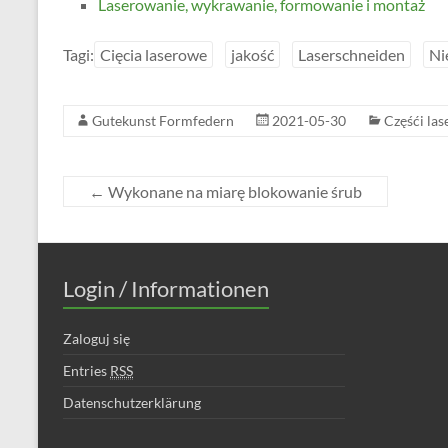
Laserowanie, wykrawanie, formowanie i montaż
Tagi:
Cięcia laserowe
jakość
Laserschneiden
Ni
Gutekunst Formfedern
2021-05-30
Częśći la
←
Wykonane na miarę blokowanie śrub
Login / Informationen
Zaloguj się
Entries
RSS
Datenschutzerklärung