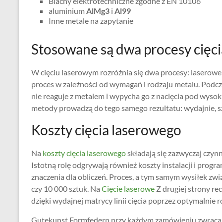
Blachy elektrotechniczne zgodne z EN 10106
aluminium
AlMg3
i
Al99
Inne metale na zapytanie
Stosowane są dwa procesy cięc
W cięciu laserowym rozróżnia się dwa procesy: laserowe
proces w zależności od wymagań i rodzaju metalu. Podcz
nie reaguje z metalem i wypycha go z nacięcia pod wysoki
metody prowadzą do tego samego rezultatu: wydajnie, 
Koszty cięcia laserowego
Na
koszty
cięcia laserowego
składają się zazwyczaj czynni
Istotną rolę odgrywają również koszty instalacji i prog
znaczenia dla obliczeń. Proces, a tym samym wysiłek zwi
czy 10 000 sztuk. Na
Cięcie laserowe
Z drugiej strony re
dzięki wydajnej matrycy linii cięcia poprzez optymalnie
Gutekunst Formfedern przy każdym zamówieniu zwraca uw