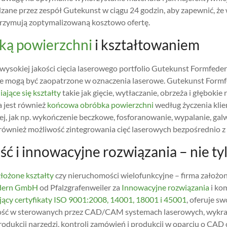
zane przez zespół Gutekunst w ciągu 24 godzin, aby zapewnić, że 
 otrzymują zoptymalizowaną kosztowo ofertę.
ką powierzchni
i kształtowaniem
wysokiej jakości cięcia laserowego portfolio Gutekunst Formfeder
e mogą być zaopatrzone w oznaczenia laserowe. Gutekunst Formfe
ające się kształty
takie jak gięcie, wytłaczanie, obrzeża i głęboki
 jest również
końcowa obróbka powierzchni
według życzenia kli
ej, jak np. wykończenie beczkowe, fosforanowanie, wypalanie, ga
 również możliwość zintegrowania cięć laserowych bezpośrednio 
ść i innowacyjne rozwiązania – nie ty
złożone kształty
czy nieruchomości wielofunkcyjne – firma założon
dern GmbH
od Pfalzgrafenweiler za
Innowacyjne rozwiązania
i ko
jący certyfikaty ISO 9001:2008, 14001, 18001 i 45001
, oferuje s
ość w sterowanych przez CAD/CAM systemach laserowych, wykrawani
rodukcji narzędzi, kontroli zamówień i produkcji w oparciu o CAD