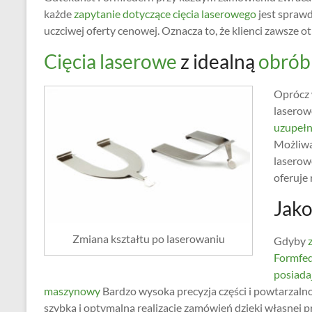
każde
zapytanie dotyczące cięcia laserowego
jest sprawd
uczciwej oferty cenowej. Oznacza to, że klienci zawsze
Cięcia laserowe
z idealną
obrób
Oprócz 
laserow
uzupełni
Możliwa
laserow
oferuje
Jako
Zmiana kształtu po laserowaniu
Gdyby
Formfe
posiada
maszynowy
Bardzo wysoka precyzja części i powtarzaln
szybką i optymalną realizację zamówień dzięki własnej p