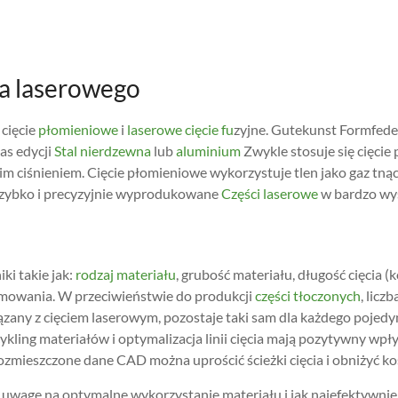
ia laserowego
 cięcie
płomieniowe
i
laserowe cięcie fu
zyjne. Gutekunst Formfede
as edycji
Stal nierdzewna
lub
aluminium
Zwykle stosuje się cięcie 
m ciśnieniem. Cięcie płomieniowe wykorzystuje tlen jako gaz tnący
szybko i precyzyjnie wyprodukowane
Części laserowe
w bardzo wys
ki takie jak:
rodzaj materiału
, grubość materiału, długość cięcia (
ramowania. W przeciwieństwie do produkcji
części tłoczonych
, lic
ązany z cięciem laserowym, pozostaje taki sam dla każdego pojedyn
cykling materiałów i optymalizacja linii cięcia mają pozytywny wp
 rozmieszczone dane CAD można uprościć ścieżki cięcia i obniżyć k
agę na optymalne wykorzystanie materiału i jak najefektywniejsz