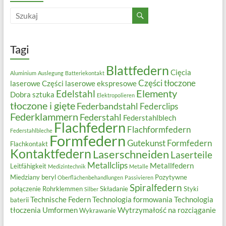
Tagi
Blattfedern
Cięcia
Aluminium
Auslegung
Batteriekontakt
Części tłoczone
laserowe
Części laserowe ekspresowe
Elementy
Edelstahl
Dobra sztuka
Elektropolieren
tłoczone i gięte
Federbandstahl
Federclips
Federklammern
Federstahl
Federstahlblech
Flachfedern
Flachformfedern
Federstahlbleche
Formfedern
Gutekunst Formfedern
Flachkontakt
Kontaktfedern
Laserschneiden
Laserteile
Metallclips
Metallfedern
Leitfähigkeit
Medizintechnik
Metalle
Miedziany beryl
Pozytywne
Oberflächenbehandlungen
Passivieren
Spiralfedern
połączenie
Rohrklemmen
Składanie
Styki
Silber
Technische Federn
Technologia formowania
Technologia
baterii
tłoczenia
Umformen
Wytrzymałość na rozciąganie
Wykrawanie