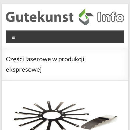
Skip
to
content
Gutekunst
Informationen
Menu
und
Formfedern
Wissenswertes
GmbH
zu Federn aus
Części laserowe w produkcji
Flachmaterial
ekspresowej