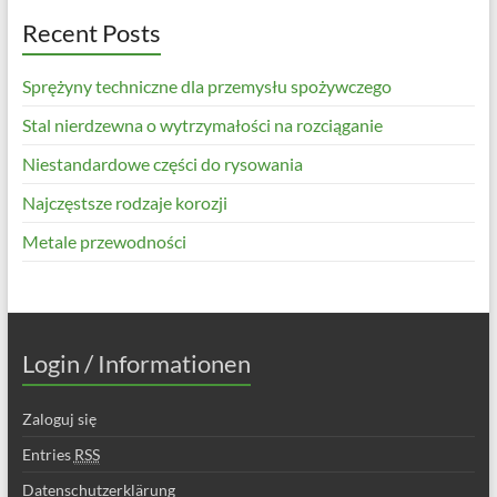
Recent Posts
Sprężyny techniczne dla przemysłu spożywczego
Stal nierdzewna o wytrzymałości na rozciąganie
Niestandardowe części do rysowania
Najczęstsze rodzaje korozji
Metale przewodności
Login / Informationen
Zaloguj się
Entries
RSS
Datenschutzerklärung