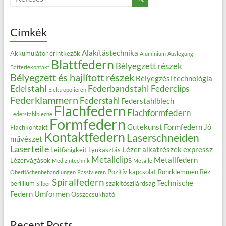
Címkék
Alakítástechnika
Akkumulátor érintkezők
Aluminium
Auslegung
Blattfedern
Bélyegzett részek
Batteriekontakt
Bélyegzett és hajlított részek
Bélyegzési technológia
Edelstahl
Federbandstahl
Federclips
Elektropolieren
Federklammern
Federstahl
Federstahlblech
Flachfedern
Flachformfedern
Federstahlbleche
Formfedern
Gutekunst Formfedern
Jó
Flachkontakt
Kontaktfedern
Laserschneiden
művészet
Laserteile
Lézer alkatrészek expressz
Leitfähigkeit
Lyukasztás
Metallclips
Metallfedern
Lézervágások
Medizintechnik
Metalle
Pozitív kapcsolat
Rohrklemmen
Réz
Oberflächenbehandlungen
Passivieren
Spiralfedern
Technische
berillium
szakítószilárdság
Silber
Federn
Umformen
Összecsukható
Recent Posts