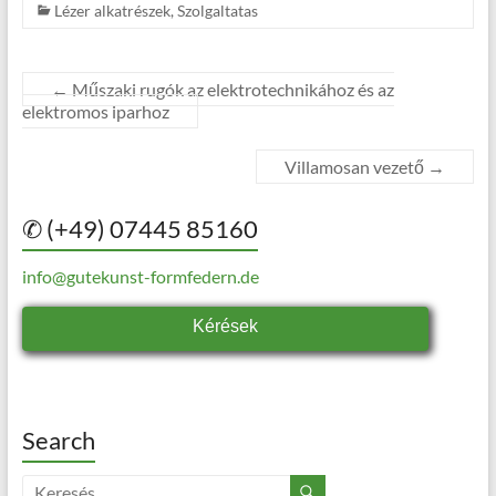
Lézer alkatrészek
,
Szolgaltatas
←
Műszaki rugók az elektrotechnikához és az
elektromos iparhoz
Villamosan vezető
→
✆ (+49) 07445 85160
info@gutekunst-formfedern.de
Kérések
Search