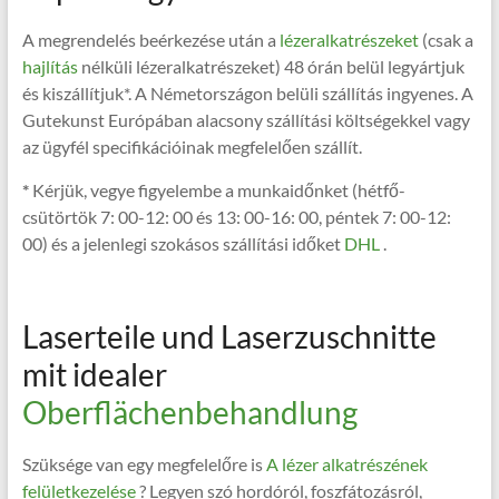
A megrendelés beérkezése után a
lézeralkatrészeket
(csak a
hajlítás
nélküli lézeralkatrészeket) 48 órán belül legyártjuk
és kiszállítjuk*. A Németországon belüli szállítás ingyenes. A
Gutekunst Európában alacsony szállítási költségekkel vagy
az ügyfél specifikációinak megfelelően szállít.
*
Kérjük, vegye figyelembe a munkaidőnket (hétfő-
csütörtök 7: 00-12: 00 és 13: 00-16: 00, péntek 7: 00-12:
00) és a jelenlegi szokásos szállítási időket
DHL
.
Laserteile und Laserzuschnitte
mit idealer
Oberflächenbehandlung
Szüksége van egy megfelelőre is
A lézer alkatrészének
felületkezelése
? Legyen szó hordóról, foszfátozásról,