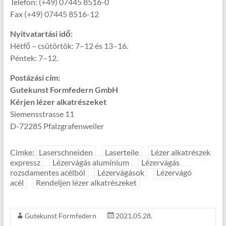
Telefon: (+49) 07445 8516-0
Fax (+49) 07445 8516-12
Nyitvatartási idő:
Hétfő – csütörtök: 7–12 és 13–16.
Péntek: 7–12.
Postázási cím:
Gutekunst Formfedern GmbH
Kérjen lézer alkatrészeket
Siemensstrasse 11
D-72285 Pfalzgrafenweiler
Cimke:
Laserschneiden
Laserteile
Lézer alkatrészek
expressz
Lézervágás alumínium
Lézervágás
rozsdamentes acélból
Lézervágások
Lézervágó
acél
Rendeljen lézer alkatrészeket
Gutekunst Formfedern
2021.05.28.