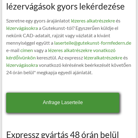
lézervágások gyors lekérdezése
Szeretne egy gyors árajánlatot
lézeres alkatrészekre
és
lézervágásokra
a Gutekunst-tól? Egyszerűen küldje el
nekünk CAD-adatait, rajzát vagy vázlatát a kívánt
mennyiséggel együtt a
laserteile@gutekunst-formfedern.de
e-mail
címen
vagy a
lézeres alkatrészekre vonatkozó
kérdőívünkön
keresztül. Az expressz
lézeralkatrészekre
és
lézervágásokra
vonatkozó kérésének beérkezését követően
24 órán belül* megkapja egyedi ajánlatát.
Anfrage Laserteile
Expressz gyártás 48 órán belül