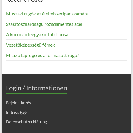
Műszaki rugók az élelmiszeripar számára
Szakítószilárdságú rozsdamentes acél
A korrózió leggyakoribb típusai
Vezetőképességű fémek
Mi az a laprugó és a formázott rugó?
Login / Informationen
Bejelentkezés
Entries
RSS
Datenschutzerklärung