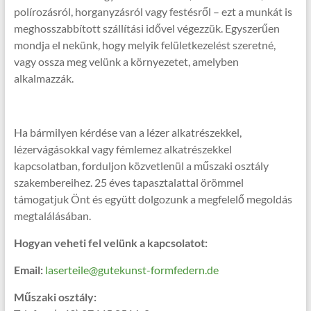
polírozásról, horganyzásról vagy festésről – ezt a munkát is
meghosszabbított szállítási idővel végezzük. Egyszerűen
mondja el nekünk, hogy melyik felületkezelést szeretné,
vagy ossza meg velünk a környezetet, amelyben
alkalmazzák.
Ha bármilyen kérdése van a lézer alkatrészekkel,
lézervágásokkal vagy fémlemez alkatrészekkel
kapcsolatban, forduljon közvetlenül a műszaki osztály
szakembereihez. 25 éves tapasztalattal örömmel
támogatjuk Önt és együtt dolgozunk a megfelelő megoldás
megtalálásában.
Hogyan veheti fel velünk a kapcsolatot:
Email:
laserteile@gutekunst-formfedern.de
Műszaki osztály: