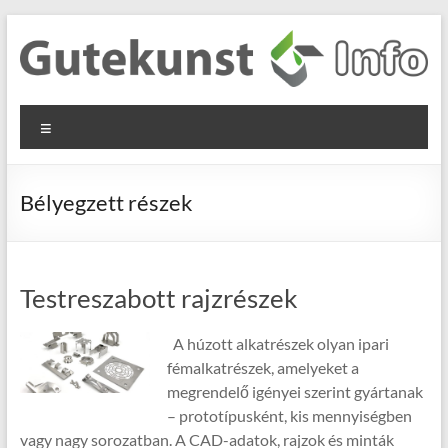
Skip
to
content
Gutekunst
Informationen
Menu
und
Formfedern
Wissenswertes
GmbH
zu Federn aus
Bélyegzett részek
Flachmaterial
Testreszabott rajzrészek
A húzott alkatrészek olyan ipari
fémalkatrészek, amelyeket a
megrendelő igényei szerint gyártanak
– prototípusként, kis mennyiségben
vagy nagy sorozatban. A CAD-adatok, rajzok és minták