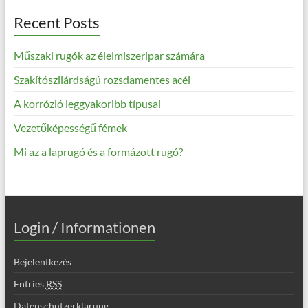
Recent Posts
Műszaki rugók az élelmiszeripar számára
Szakítószilárdságú rozsdamentes acél
A korrózió leggyakoribb típusai
Vezetőképességű fémek
Mi az a laprugó és a formázott rugó?
Login / Informationen
Bejelentkezés
Entries
RSS
Datenschutzerklärung