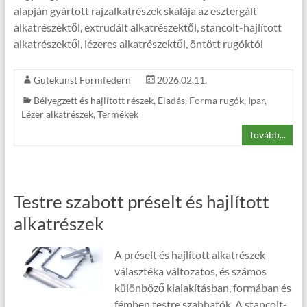
alapján gyártott rajzalkatrészek skálája az esztergált
alkatrészektől, extrudált alkatrészektől, stancolt-hajlított
alkatrészektől, lézeres alkatrészektől, öntött rugóktól
Gutekunst Formfedern
2026.02.11.
Bélyegzett és hajlított részek
,
Eladás
,
Forma rugók
,
Ipar
,
Lézer alkatrészek
,
Termékek
Tovább...
Testre szabott préselt és hajlított
alkatrészek
A préselt és hajlított alkatrészek
választéka változatos, és számos
különböző kialakításban, formában és
fémben testre szabhatók. A stancolt-