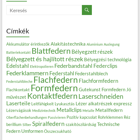
Címkék
Alakítástechnika
Akkumulátor érintkezők
Aluminium
Auslegung
Blattfedern
Bélyegzett részek
Batteriekontakt
Bélyegzett és hajlított részek
Bélyegzési technológia
Edelstahl
Federbandstahl
Federclips
Elektropolieren
Federklammern
Federstahl
Federstahlblech
Flachfedern
Flachformfedern
Federstahlbleche
Formfedern
Gutekunst Formfedern
Jó
Flachkontakt
Kontaktfedern
Laserschneiden
művészet
Laserteile
Lézer alkatrészek expressz
Leitfähigkeit
Lyukasztás
Metallclips
Metallfedern
Lézervágások
Medizintechnik
Metalle
Pozitív kapcsolat
Rohrklemmen
Réz
Oberflächenbehandlungen
Passivieren
Spiralfedern
Technische
berillium
szakítószilárdság
Silber
Federn
Umformen
Összecsukható