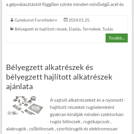
a gépválasztástól függően szinte minden minőségű acél és
Gutekunst Formfedern
2024.01.25.
Bélyegzett és hajlított részek
,
Eladás
,
Termékek
,
Tudás
Tovább...
Bélyegzett alkatrészek és
bélyegzett hajlított alkatrészek
ajánlata
A sajtolt alkatrészeket és a nyomott-
hajlított részeket rugóelemként
gyakran kínálják minden szektorban
rugós bilincsek , rugókapcsok ,
alakrugók , csőbilincsek , szorítórugók és elektromosan