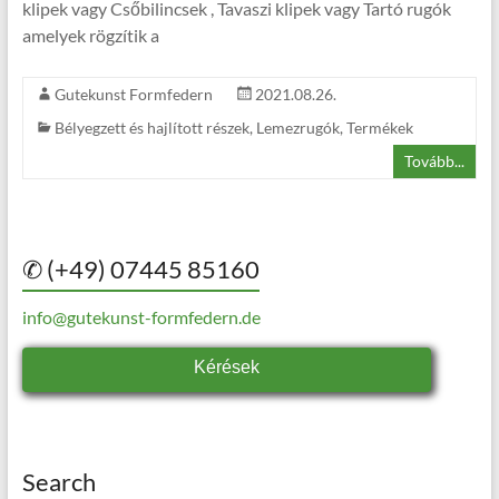
klipek vagy Csőbilincsek , Tavaszi klipek vagy Tartó rugók
amelyek rögzítik a
Gutekunst Formfedern
2021.08.26.
Bélyegzett és hajlított részek
,
Lemezrugók
,
Termékek
Tovább...
✆ (+49) 07445 85160
info@gutekunst-formfedern.de
Kérések
Search