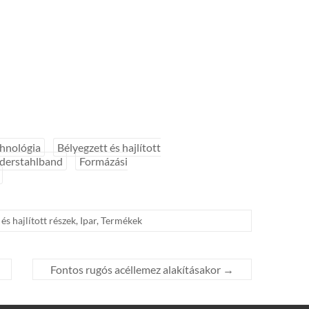
chnológia
Bélyegzett és hajlított
derstahlband
Formázási
és hajlított részek
,
Ipar
,
Termékek
Fontos rugós acéllemez alakításakor
→