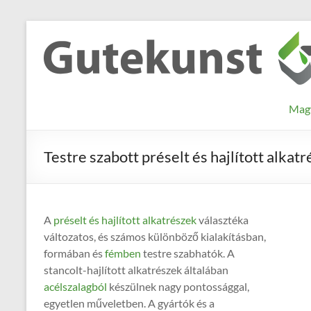
Skip
to
Gutekunst
Informationen
content
und
Formfedern
Wissenswertes
GmbH
zu Federn aus
Mag
Flachmaterial
Testre szabott préselt és hajlított alkat
A
préselt és hajlított alkatrészek
választéka
változatos, és számos különböző kialakításban,
formában és
fémben
testre szabhatók. A
stancolt-hajlított alkatrészek általában
acélszalagból
készülnek nagy pontossággal,
egyetlen műveletben. A gyártók és a