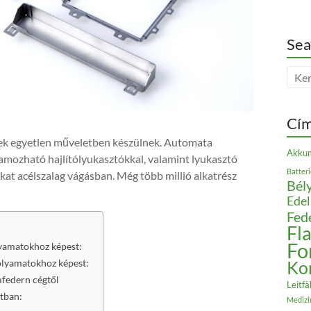
Sea
Cí
szek egyetlen műveletben készülnek. Automata
Akkum
amozható hajlítólyukasztókkal, valamint lyukasztó
Batter
at acélszalag vágásban. Még több millió alkatrész
Bély
Edel
Fed
Fl
Fo
olyamatokhoz képest:
folyamatokhoz képest:
Ko
mfedern cégtől
Leitfä
stban:
Medizi