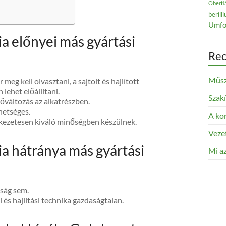
Oberfl
berill
Umfo
gia előnyei más gyártási
Rec
Műsz
 meg kell olvasztani, a sajtolt és hajlított
ehet előállítani.
Szak
őváltozás az alkatrészben.
hetséges.
A kor
etkezetesen kiváló minőségben készülnek.
Veze
gia hátránya más gyártási
Mi az
ság sem.
i és hajlítási technika gazdaságtalan.