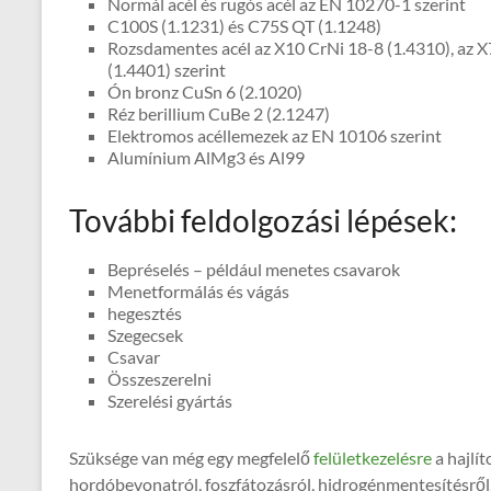
Normál acél és rugós acél az EN 10270-1 szerint
C100S (1.1231) és C75S QT (1.1248)
Rozsdamentes acél az X10 CrNi 18-8 (1.4310), az 
(1.4401) szerint
Ón bronz CuSn 6 (2.1020)
Réz berillium CuBe 2 (2.1247)
Elektromos acéllemezek az EN 10106 szerint
Alumínium AlMg3 és Al99
További feldolgozási lépések:
Bepréselés – például menetes csavarok
Menetformálás és vágás
hegesztés
Szegecsek
Csavar
Összeszerelni
Szerelési gyártás
Szüksége van még egy megfelelő
felületkezelésre
a hajlít
hordóbevonatról, foszfátozásról, hidrogénmentesítésről, 