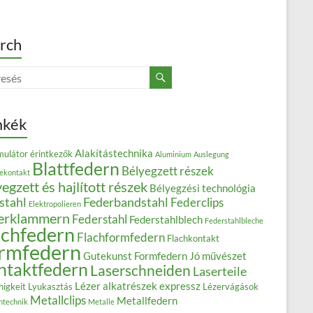
rch
mkék
Alakítástechnika
ulátor érintkezők
Aluminium
Auslegung
Blattfedern
Bélyegzett részek
iekontakt
egzett és hajlított részek
Bélyegzési technológia
stahl
Federbandstahl
Federclips
Elektropolieren
erklammern
Federstahl
Federstahlblech
Federstahlbleche
achfedern
Flachformfedern
Flachkontakt
rmfedern
Gutekunst Formfedern
Jó művészet
ntaktfedern
Laserschneiden
Laserteile
Lézer alkatrészek expressz
higkeit
Lyukasztás
Lézervágások
Metallclips
Metallfedern
ntechnik
Metalle