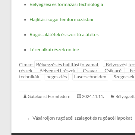
Bélyegzési és formázási technológia
Hajlítási sugár fémformázásban
Rugós alátétek és szorító alátétek
Lézer alkatrészek online
Cimke:
Bélyegzés és hajlítási folyamat
Bélyegzési te
részek
Bélyegzett részek
Csavar
Csík acél
Fe
technikák
hegesztés
Laserschneiden
Szegecsek
Gutekunst Formfedern
2024.11.11.
Bélyegzett 
←
Vásároljon rugóacél szalagot és rugóacél lapokat