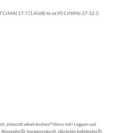
X7 CrNiAl 17-7 (1.4568) és az X5 CrNiMo 17-12-2
ott, stancolt alkatrészhez? Nincs mit! Legyen szó
fényezésről, horganyzásról, vibrációs befejezésről,