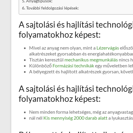
Anyagtípusok:
További feldolgozási lépések:
A sajtolási és hajlítási technoló
folyamatokhoz képest:
Mivel az anyag nem olyan, mint a
Lézervágás
először
alkatrészeket gyorsabban és energiahatékonyabban l
Tisztán keresztül
mechanikus megmunkálás
nincs h
Különböző
Formázási technikák
egy műveletben le
A bélyegzett és hajlított alkatrészek gyorsan, köv
A sajtolási és hajlítási technoló
folyamatokhoz képest:
Nem minden forma lehetséges, még az anyagvastag
nál nél
Kis mennyiség 2000 darab alatt
a lyukasztás