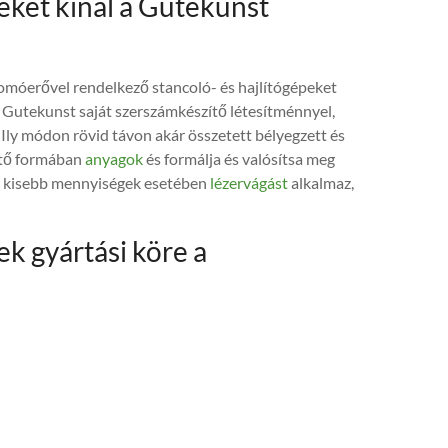
zeket kínál a Gutekunst
omóerővel rendelkező stancoló- és hajlítógépeket
 A Gutekunst saját szerszámkészítő létesítménnyel,
 Ily módon rövid távon akár összetett bélyegzett és
ető formában
anyagok
és formálja és valósítsa meg
l kisebb mennyiségek esetében
lézervágást
alkalmaz,
ek gyártási köre a