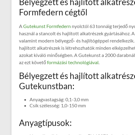
Bélyegzett és hajlított alkatrés
Formfedern cégtől
A
Gutekunst Formfedern
nyolctól 63 tonnáig terjedő ny
használ a stancolt és hajlított alkatrészek gyártásához.
valamint modern bélyegző- és hajlítógéppel rendelkezik.
hajlított alkatrészek is létrehozhatók minden elképzelh
azokat kiváló minőségben. A Gutekunst a 2000 darabná
az ezt követő
formázási technológiával
.
Bélyegzett és hajlított alkatrész
Gutekunstban:
Anyagvastagság: 0,1-3,0 mm
Csík szélesség: 1,0-150 mm
Anyagtípusok: