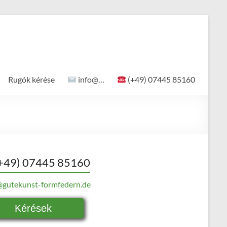
Rugók kérése
info@…
(+49) 07445 85160
+49) 07445 85160
@gutekunst-formfedern.de
Kérések