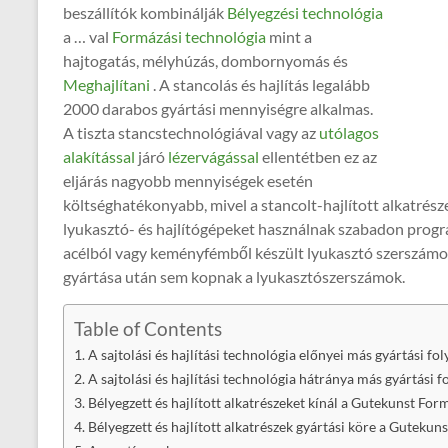
beszállítók kombinálják
Bélyegzési technológia
a … val
Formázási technológia
mint a
hajtogatás, mélyhúzás, dombornyomás és
Meghajlítani
. A stancolás és hajlítás legalább
2000 darabos gyártási mennyiségre alkalmas.
A tiszta stancstechnológiával vagy az
utólagos
alakítással
járó
lézervágással
ellentétben ez az
eljárás nagyobb mennyiségek esetén
költséghatékonyabb, mivel a stancolt-hajlított alkatré
lyukasztó- és hajlítógépeket használnak szabadon progr
acélból vagy keményfémből készült lyukasztó szerszámok
gyártása után sem kopnak a lyukasztószerszámok.
Table of Contents
A sajtolási és hajlítási technológia előnyei más gyártási f
A sajtolási és hajlítási technológia hátránya más gyártási 
Bélyegzett és hajlított alkatrészeket kínál a Gutekunst For
Bélyegzett és hajlított alkatrészek gyártási köre a Gutekun