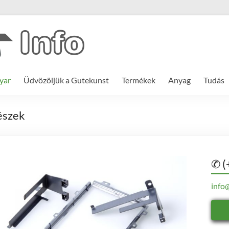
yar
Üdvözöljük a Gutekunst
Termékek
Anyag
Tudás
részek
✆ (
info