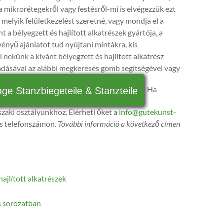
a mikrorétegekről vagy festésről-mi is elvégezzük ezt
melyik felületkezelést szeretné, vagy mondja el a
nt a bélyegzett és hajlított alkatrészek gyártója, a
nyű ajánlatot tud nyújtani mintákra, kis
nekünk a kívánt bélyegzett és hajlított alkatrész
adásával az alábbi megkeresés gomb segítségével vagy
Ha
age Stanzbiegeteile & Stanzteile
szaki osztályunkhoz. Elérheti őket a
info@gutekunst-
s telefonszámon.
További információ a következő címen
ajlított alkatrészek
is sorozatban