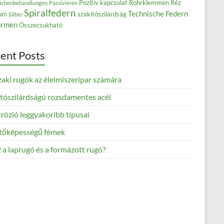
Pozitív kapcsolat
Rohrklemmen
Réz
ächenbehandlungen
Passivieren
Spiralfedern
Technische Federn
ium
szakítószilárdság
Silber
rmen
Összecsukható
ent Posts
aki rugók az élelmiszeripar számára
ítószilárdságú rozsdamentes acél
rózió leggyakoribb típusai
tőképességű fémek
 a laprugó és a formázott rugó?