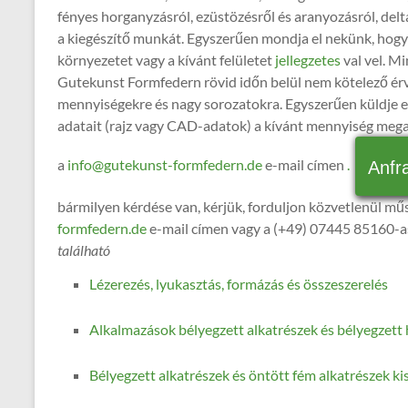
fényes horganyzásról, ezüstözésről és aranyozásról, delt
a kiegészítő munkát. Egyszerűen mondja el nekünk, hogy 
környezetet vagy a kívánt felületet
jellegzetes
val vel. Mi
Gutekunst Formfedern rövid időn belül nem kötelező érvé
mennyiségekre és nagy sorozatokra. Egyszerűen küldje el 
adatait (rajz vagy CAD-adatok) a kívánt mennyiség meg
a
info@gutekunst-formfedern.de
e-mail címen
.
Anfr
bármilyen kérdése van, kérjük, forduljon közvetlenül mű
formfedern.de
e-mail címen vagy a (+49) 07445 85160-a
található
Lézerezés, lyukasztás, formázás és összeszerelés
Alkalmazások bélyegzett alkatrészek és bélyegzett h
Bélyegzett alkatrészek és öntött fém alkatrészek k