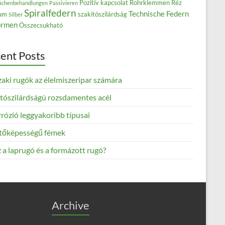
Pozitív kapcsolat
Rohrklemmen
Réz
ächenbehandlungen
Passivieren
Spiralfedern
Technische Federn
ium
szakítószilárdság
Silber
rmen
Összecsukható
ent Posts
aki rugók az élelmiszeripar számára
ítószilárdságú rozsdamentes acél
rózió leggyakoribb típusai
tőképességű fémek
 a laprugó és a formázott rugó?
Archive