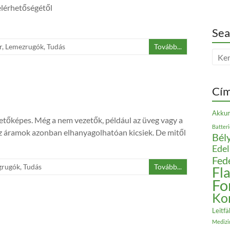
elérhetőségétől
Sea
r
,
Lemezrugók
,
Tudás
Tovább...
Cí
Akkum
etőképes. Még a nem vezetők, például az üveg vagy a
Batter
Az áramok azonban elhanyagolhatóan kicsiek. De mitől
Bély
Edel
Fed
grugók
,
Tudás
Tovább...
Fl
Fo
Ko
Leitfä
Medizi