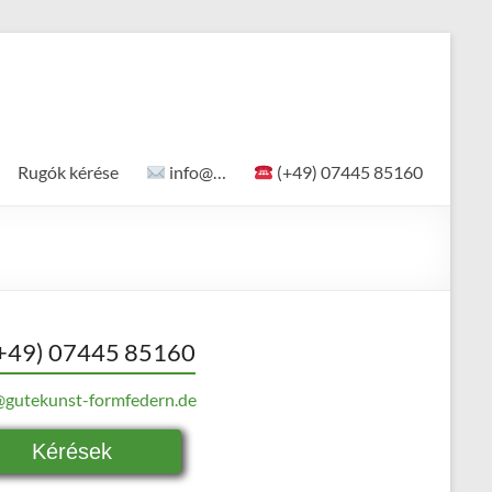
Rugók kérése
info@…
(+49) 07445 85160
+49) 07445 85160
@gutekunst-formfedern.de
Kérések