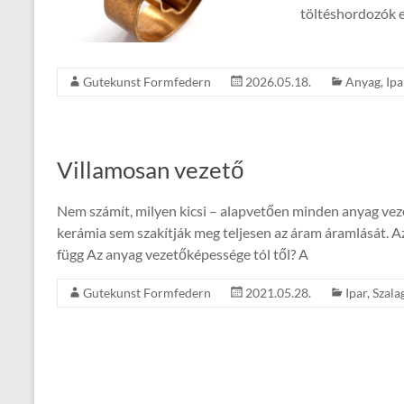
töltéshordozók 
Gutekunst Formfedern
2026.05.18.
Anyag
,
Ipa
Villamosan vezető
Nem számít, milyen kicsi – alapvetően minden anyag vez
kerámia sem szakítják meg teljesen az áram áramlását. 
függ Az anyag vezetőképessége tól től? A
Gutekunst Formfedern
2021.05.28.
Ipar
,
Szala