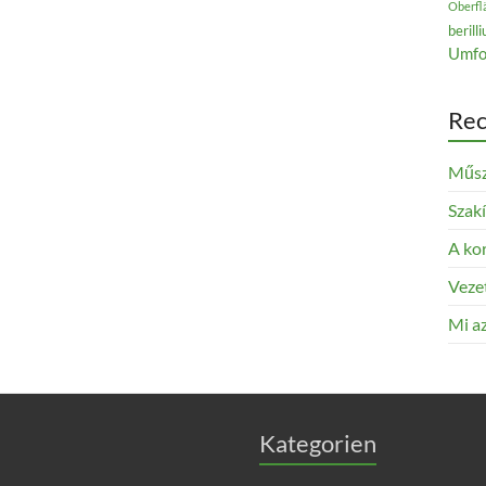
Oberfl
berill
Umfo
Rec
Műsz
Szak
A kor
Veze
Mi az
Kategorien