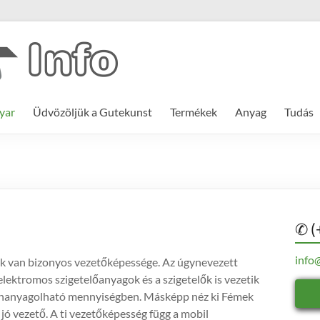
yar
Üdvözöljük a Gutekunst
Termékek
Anyag
Tudás
✆ (
info
 van bizonyos vezetőképessége. Az úgynevezett
elektromos szigetelőanyagok és a szigetelők is vezetik
elhanyagolható mennyiségben. Másképp néz ki Fémek
 jó vezető. A ti vezetőképesség függ a mobil