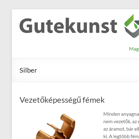
Skip
to
Gutekunst
Informationen
content
und
Formfedern
Wissenswertes
GmbH
zu Federn aus
Mag
Flachmaterial
Silber
Vezetőképességű fémek
Minden anyagnak
nem vezetők, az 
az áramot, bár 
ki. A legtöbb fém