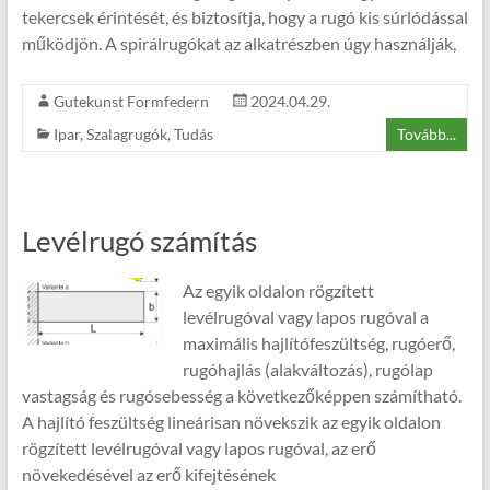
tekercsek érintését, és biztosítja, hogy a rugó kis súrlódással
működjön. A spirálrugókat az alkatrészben úgy használják,
Gutekunst Formfedern
2024.04.29.
Ipar
,
Szalagrugók
,
Tudás
Tovább...
Levélrugó számítás
Az egyik oldalon rögzített
levélrugóval vagy lapos rugóval a
maximális hajlítófeszültség, rugóerő,
rugóhajlás (alakváltozás), rugólap
vastagság és rugósebesség a következőképpen számítható.
A hajlító feszültség lineárisan növekszik az egyik oldalon
rögzített levélrugóval vagy lapos rugóval, az erő
növekedésével az erő kifejtésének