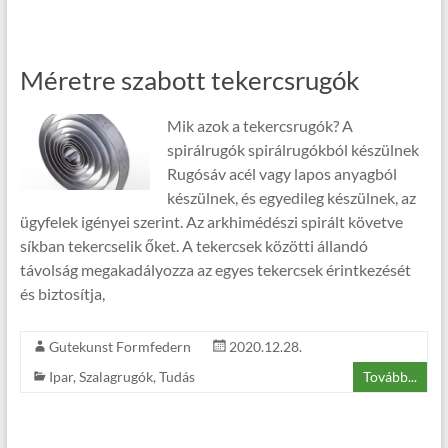
Méretre szabott tekercsrugók
Mik azok a tekercsrugók? A
spirálrugók spirálrugókból készülnek
Rugósáv acél vagy lapos anyagból
készülnek, és egyedileg készülnek, az
ügyfelek igényei szerint. Az arkhimédészi spirált követve
síkban tekercselik őket. A tekercsek közötti állandó
távolság megakadályozza az egyes tekercsek érintkezését
és biztosítja,
Gutekunst Formfedern
2020.12.28.
Ipar
,
Szalagrugók
,
Tudás
Tovább...