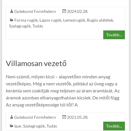
Gutekunst Formfedern
2024.02.28.
Forma rugók
,
Lapos rugók
,
Lemezrugók
,
Rugós alátétek
,
Szalagrugók
,
Tudás
Tovább...
Villamosan vezető
Nem számít, milyen kicsi – alapvetően minden anyag
vezetőképes. Még a nem vezetők, például az üveg vagy a
kerámia sem szakítják meg teljesen az áram áramlását. Az
áramok azonban elhanyagolhatóan kicsiek. De mitől függ
Az anyag vezetőképessége tól től? A
Gutekunst Formfedern
2021.05.28.
Ipar
,
Szalagrugók
,
Tudás
Tovább...