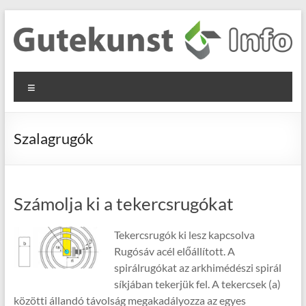
Skip
to
content
Gutekunst
Informationen
Menu
und
Formfedern
Wissenswertes
GmbH
zu Federn aus
Szalagrugók
Flachmaterial
Számolja ki a tekercsrugókat
Tekercsrugók ki lesz kapcsolva
Rugósáv acél előállított. A
spirálrugókat az arkhimédészi spirál
síkjában tekerjük fel. A tekercsek (a)
közötti állandó távolság megakadályozza az egyes