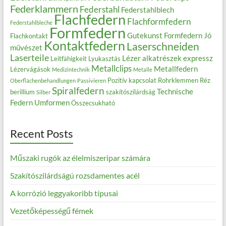
Federklammern
Federstahl
Federstahlblech
Flachfedern
Flachformfedern
Federstahlbleche
Formfedern
Gutekunst Formfedern
Jó
Flachkontakt
Kontaktfedern
Laserschneiden
művészet
Laserteile
Lézer alkatrészek expressz
Leitfähigkeit
Lyukasztás
Metallclips
Metallfedern
Lézervágások
Medizintechnik
Metalle
Pozitív kapcsolat
Rohrklemmen
Réz
Oberflächenbehandlungen
Passivieren
Spiralfedern
Technische
berillium
szakítószilárdság
Silber
Federn
Umformen
Összecsukható
Recent Posts
Műszaki rugók az élelmiszeripar számára
Szakítószilárdságú rozsdamentes acél
A korrózió leggyakoribb típusai
Vezetőképességű fémek