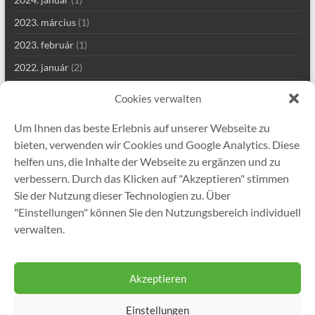
2023. március
(1)
2023. február
(1)
2022. január
(2)
2021. szeptember
(2)
Cookies verwalten
2021. augusztus
(4)
Um Ihnen das beste Erlebnis auf unserer Webseite zu
2021. július
(1)
bieten, verwenden wir Cookies und Google Analytics. Diese
2021. június
(1)
helfen uns, die Inhalte der Webseite zu ergänzen und zu
verbessern. Durch das Klicken auf "Akzeptieren" stimmen
2021. május
(7)
Sie der Nutzung dieser Technologien zu. Über
2021. április
(2)
"Einstellungen" können Sie den Nutzungsbereich individuell
2021. január
(1)
verwalten.
2020. december
(5)
Akzeptieren
Einstellungen