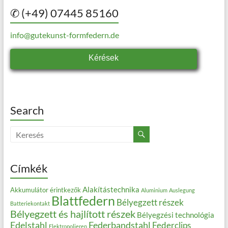
✆ (+49) 07445 85160
info@gutekunst-formfedern.de
Kérések
Search
Címkék
Alakítástechnika
Akkumulátor érintkezők
Aluminium
Auslegung
Blattfedern
Bélyegzett részek
Batteriekontakt
Bélyegzett és hajlított részek
Bélyegzési technológia
Edelstahl
Federbandstahl
Federclips
Elektropolieren