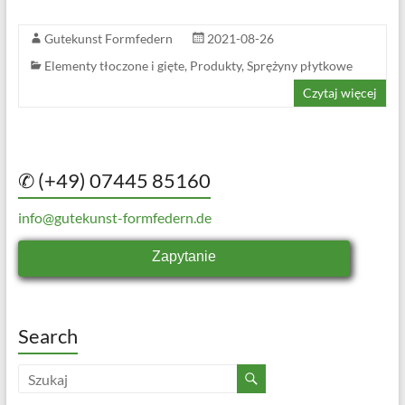
Gutekunst Formfedern
2021-08-26
Elementy tłoczone i gięte
,
Produkty
,
Sprężyny płytkowe
Czytaj więcej
✆ (+49) 07445 85160
info@gutekunst-formfedern.de
Zapytanie
Search