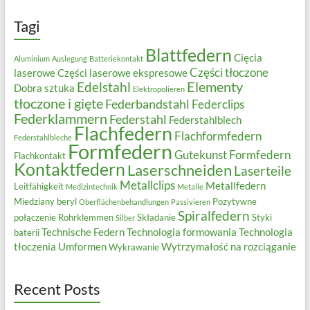
Tagi
Blattfedern
Cięcia
Aluminium
Auslegung
Batteriekontakt
Części tłoczone
laserowe
Części laserowe ekspresowe
Elementy
Edelstahl
Dobra sztuka
Elektropolieren
tłoczone i gięte
Federbandstahl
Federclips
Federklammern
Federstahl
Federstahlblech
Flachfedern
Flachformfedern
Federstahlbleche
Formfedern
Gutekunst Formfedern
Flachkontakt
Kontaktfedern
Laserschneiden
Laserteile
Metallclips
Metallfedern
Leitfähigkeit
Medizintechnik
Metalle
Miedziany beryl
Pozytywne
Oberflächenbehandlungen
Passivieren
Spiralfedern
połączenie
Rohrklemmen
Składanie
Styki
Silber
Technische Federn
Technologia formowania
Technologia
baterii
tłoczenia
Umformen
Wytrzymałość na rozciąganie
Wykrawanie
Recent Posts