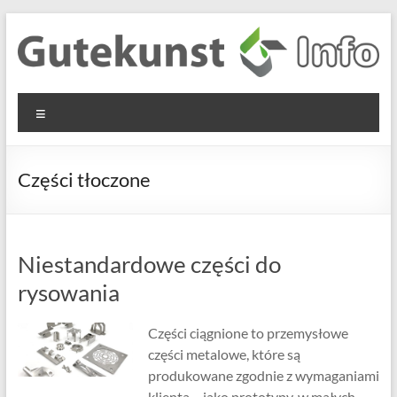
Skip
to
content
Gutekunst
Informationen
Menu
und
Formfedern
Wissenswertes
GmbH
zu Federn aus
Części tłoczone
Flachmaterial
Niestandardowe części do
rysowania
Części ciągnione to przemysłowe
części metalowe, które są
produkowane zgodnie z wymaganiami
klienta – jako prototypy, w małych