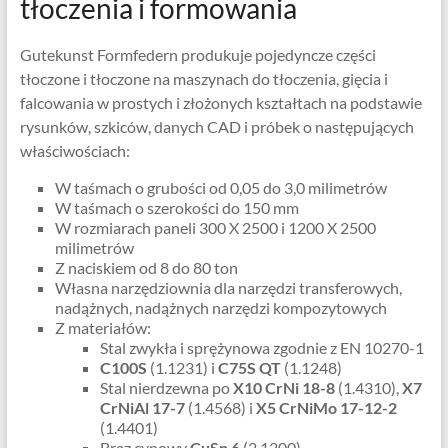
tłoczenia i formowania
Gutekunst Formfedern produkuje pojedyncze części
tłoczone i tłoczone na maszynach do tłoczenia, gięcia i
falcowania w prostych i złożonych kształtach na podstawie
rysunków, szkiców, danych CAD i próbek o następujących
właściwościach:
W taśmach o grubości od 0,05 do 3,0 milimetrów
W taśmach o szerokości do 150 mm
W rozmiarach paneli 300 X 2500 i 1200 X 2500
milimetrów
Z naciskiem od 8 do 80 ton
Własna narzędziownia dla narzędzi transferowych,
nadążnych, nadążnych narzędzi kompozytowych
Z materiałów:
Stal zwykła i sprężynowa zgodnie z EN 10270-1
C100S
(1.1231) i
C75S QT
(1.1248)
Stal nierdzewna po
X10 CrNi 18-8
(1.4310),
X7
CrNiAl 17-7
(1.4568) i
X5 CrNiMo 17-12-2
(1.4401)
Brąz cynowy
CuSn 6
(2.1200)