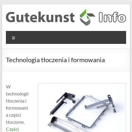
Skip
to
content
Gutekunst
Informationen
Menu
und
Formfedern
Wissenswertes
GmbH
zu Federn aus
Technologia tłoczenia i formowania
Flachmaterial
W
technologii
tłoczenia i
formowani
a części
tłoczone,
Części