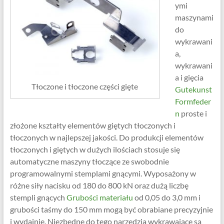
ymi
maszynami
do
wykrawani
a,
wykrawani
a i gięcia
Tłoczone i tłoczone części gięte
Gutekunst
Formfeder
n
proste i
złożone kształty elementów giętych tłoczonych i
tłoczonych w najlepszej jakości. Do produkcji elementów
tłoczonych i giętych w dużych ilościach stosuje się
automatyczne maszyny tłoczące ze swobodnie
programowalnymi stemplami gnącymi. Wyposażony w
różne siły nacisku od 180 do 800 kN oraz dużą liczbę
stempli gnących
Grubości materiału
od 0,05 do 3,0 mm i
grubości taśmy do 150 mm mogą być obrabiane precyzyjnie
i wydajnie. Niezbędne do tego narzędzia wykrawające są