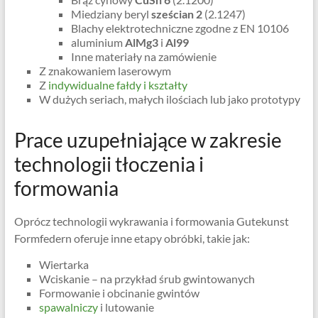
Miedziany beryl
sześcian 2
(2.1247)
Blachy elektrotechniczne zgodne z EN 10106
aluminium
AlMg3
i
Al99
Inne materiały na zamówienie
Z znakowaniem laserowym
Z
indywidualne fałdy i kształty
W dużych seriach, małych ilościach lub jako prototypy
Prace uzupełniające w zakresie
technologii tłoczenia i
formowania
Oprócz technologii wykrawania i formowania Gutekunst
Formfedern oferuje inne etapy obróbki, takie jak:
Wiertarka
Wciskanie – na przykład śrub gwintowanych
Formowanie i obcinanie gwintów
spawalniczy
i lutowanie