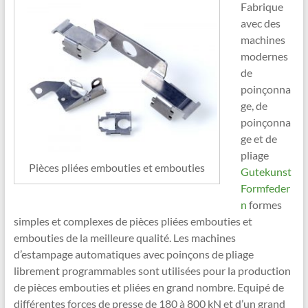
Fabrique
avec des
machines
modernes
de
poinçonna
ge, de
poinçonna
ge et de
pliage
Pièces pliées embouties et embouties
Gutekunst
Formfeder
n
formes
simples et complexes de pièces pliées embouties et
embouties de la meilleure qualité. Les machines
d’estampage automatiques avec poinçons de pliage
librement programmables sont utilisées pour la production
de pièces embouties et pliées en grand nombre. Equipé de
différentes forces de presse de 180 à 800 kN et d’un grand