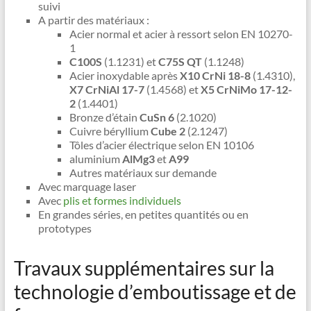
suivi
A partir des matériaux :
Acier normal et acier à ressort selon EN 10270-
1
C100S
(1.1231) et
C75S QT
(1.1248)
Acier inoxydable après
X10 CrNi 18-8
(1.4310),
X7 CrNiAl 17-7
(1.4568) et
X5 CrNiMo 17-12-
2
(1.4401)
Bronze d’étain
CuSn 6
(2.1020)
Cuivre béryllium
Cube 2
(2.1247)
Tôles d’acier électrique selon EN 10106
aluminium
AlMg3
et
A99
Autres matériaux sur demande
Avec marquage laser
Avec
plis et formes individuels
En grandes séries, en petites quantités ou en
prototypes
Travaux supplémentaires sur la
technologie d’emboutissage et de