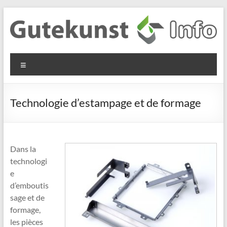
Aller
au
contenu
Gutekunst
Informationen
Menu
und
Formfedern
Wissenswertes
GmbH
zu Federn aus
Technologie d’estampage et de formage
Flachmaterial
Dans la
technologi
e
d’emboutis
sage et de
formage,
les pièces