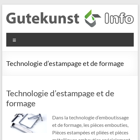
Aller
au
contenu
Gutekunst
Informationen
Menu
und
Formfedern
Wissenswertes
GmbH
zu Federn aus
Technologie d’estampage et de formage
Flachmaterial
Technologie d’estampage et de
formage
Dans la technologie d’emboutissage
et de formage, les pièces embouties,
Pièces estampées et pliées et pièces
métalliques embouties spécialement