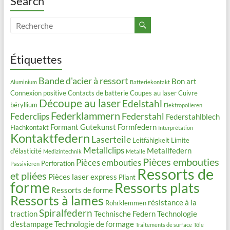
Search
Étiquettes
Bande d'acier à ressort
Bon art
Aluminium
Batteriekontakt
Connexion positive
Contacts de batterie
Coupes au laser
Cuivre
Découpe au laser
Edelstahl
béryllium
Elektropolieren
Federklammern
Federstahl
Federclips
Federstahlblech
Formant
Gutekunst Formfedern
Flachkontakt
Interprétation
Kontaktfedern
Laserteile
Leitfähigkeit
Limite
Metallclips
Metallfedern
d'élasticité
Medizintechnik
Metalle
Pièces embouties
Pièces embouties
Perforation
Passivieren
Ressorts de
et pliées
Pièces laser express
Pliant
forme
Ressorts plats
Ressorts de forme
Ressorts à lames
résistance à la
Rohrklemmen
Spiralfedern
traction
Technische Federn
Technologie
d'estampage
Technologie de formage
Traitements de surface
Tôle