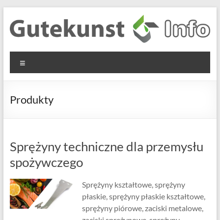
Skip
to
content
Gutekunst
Informationen
Menu
und
Formfedern
Wissenswertes
GmbH
zu Federn aus
Produkty
Flachmaterial
Sprężyny techniczne dla przemysłu
spożywczego
Sprężyny kształtowe, sprężyny
płaskie, sprężyny płaskie kształtowe,
sprężyny piórowe, zaciski metalowe,
zaciski sprężynowe, sprężyny