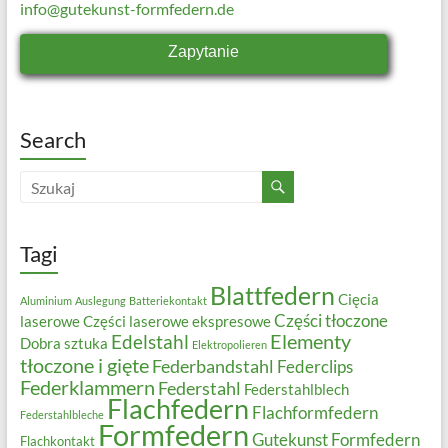
info@gutekunst-formfedern.de
Zapytanie
Search
Tagi
Blattfedern
Cięcia
Aluminium
Auslegung
Batteriekontakt
Części tłoczone
laserowe
Części laserowe ekspresowe
Elementy
Edelstahl
Dobra sztuka
Elektropolieren
tłoczone i gięte
Federbandstahl
Federclips
Federklammern
Federstahl
Federstahlblech
Flachfedern
Flachformfedern
Federstahlbleche
Formfedern
Gutekunst Formfedern
Flachkontakt