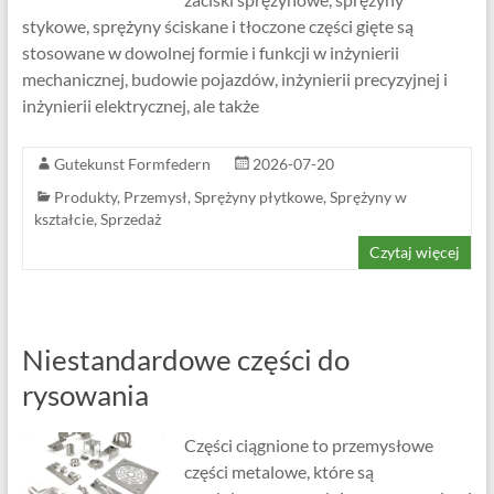
stykowe, sprężyny ściskane i tłoczone części gięte są
stosowane w dowolnej formie i funkcji w inżynierii
mechanicznej, budowie pojazdów, inżynierii precyzyjnej i
inżynierii elektrycznej, ale także
Gutekunst Formfedern
2026-07-20
Produkty
,
Przemysł
,
Sprężyny płytkowe
,
Sprężyny w
kształcie
,
Sprzedaż
Czytaj więcej
Niestandardowe części do
rysowania
Części ciągnione to przemysłowe
części metalowe, które są