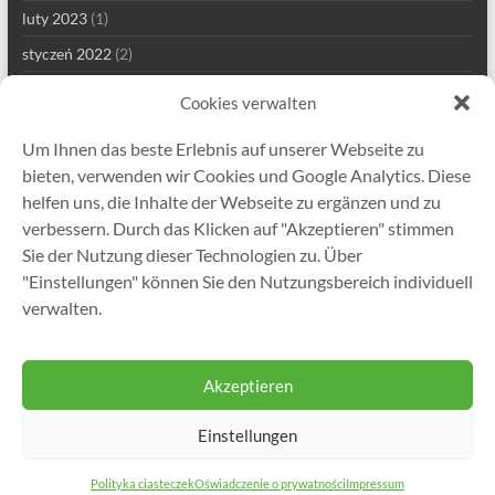
luty 2023
(1)
styczeń 2022
(2)
grudzień 2021
(1)
Cookies verwalten
wrzesień 2021
(2)
Um Ihnen das beste Erlebnis auf unserer Webseite zu
sierpień 2021
(4)
bieten, verwenden wir Cookies und Google Analytics. Diese
lipiec 2021
(1)
helfen uns, die Inhalte der Webseite zu ergänzen und zu
verbessern. Durch das Klicken auf "Akzeptieren" stimmen
maj 2021
(7)
Sie der Nutzung dieser Technologien zu. Über
kwiecień 2021
(2)
"Einstellungen" können Sie den Nutzungsbereich individuell
styczeń 2021
(1)
verwalten.
grudzień 2020
(5)
Akzeptieren
Einstellungen
Prawa autorskie © 2026
Gutekunst Formfedern GmbH
. All rights reserved.
Theme
Spacious
by ThemeGrill. Powered by:
WordPress
.
Polityka ciasteczek
Oświadczenie o prywatności
Impressum