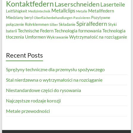
Kontaktfedern
Laserschneiden
Laserteile
Metallclips
Metallfedern
Leitfähigkeit
Medizintechnik
Metalle
Miedziany beryl
Pozytywne
Oberflächenbehandlungen
Passivieren
Spiralfedern
połączenie
Rohrklemmen
Składanie
Styki
Silber
Technische Federn
Technologia formowania
Technologia
baterii
tłoczenia
Umformen
Wytrzymałość na rozciąganie
Wykrawanie
Recent Posts
Sprężyny techniczne dla przemysłu spożywczego
Stal nierdzewna o wytrzymałości na rozciąganie
Niestandardowe części do rysowania
Najczęstsze rodzaje korozji
Metale przewodności