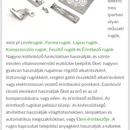
elektro
mos
iparban
olyan
műszaki
rugók,
mint pl
Levélrugók
,
Forma rugók
,
Lapos rugók
,
Kompressziós rugók
,
Feszítő rugók
és
Érintkező rugók
Nagyon különböző funkciókban használják, és szinte
minden villamosmérnöki eszközbe beépítik őket: nagyon
gyakran használják rugalmas rögzítő alkatrészként,
biztonsági rugókként, rezgést gátló összekötő alkatrészként
vagy elektromosan vezető érintkezési pontként. Ezenkívül
tároló elemként használják őket az erő és az út
kompenzálására, vagy ellen- és érintkező erőként. Az
érintkező rugókat például közép- és kisfeszültségű
átvitelhez használják világítótestekben, lámpákban és
automatikus megszakítókban, vagy
Elem érintkezője
. A
rugós kapcsokat telepítési anyagként használják a kábelek