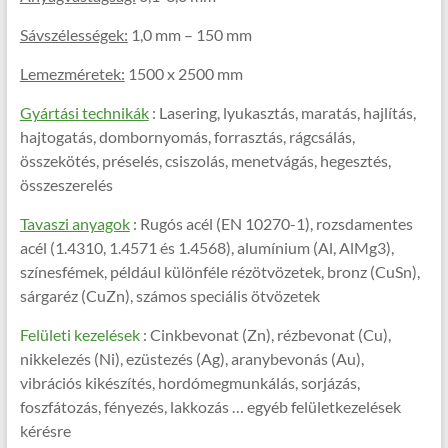
Sávszélességek:
1,0 mm – 150 mm
Lemezméretek:
1500 x 2500 mm
Gyártási technikák
: Lasering, lyukasztás, maratás, hajlítás,
hajtogatás, dombornyomás, forrasztás, rágcsálás,
összekötés, préselés, csiszolás, menetvágás, hegesztés,
összeszerelés
Tavaszi anyagok
: Rugós acél (EN 10270-1), rozsdamentes
acél (1.4310, 1.4571 és 1.4568), alumínium (Al, AlMg3),
színesfémek, például különféle rézötvözetek, bronz (CuSn),
sárgaréz (CuZn), számos speciális ötvözetek
Felületi kezelések
: Cinkbevonat (Zn), rézbevonat (Cu),
nikkelezés (Ni), ezüstezés (Ag), aranybevonás (Au),
vibrációs kikészítés, hordómegmunkálás, sorjázás,
foszfátozás, fényezés, lakkozás … egyéb felületkezelések
kérésre