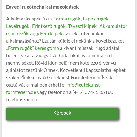
Egyedi rugótechnikai megoldások
Alkalmazás-specifikus
Forma rugók
,
Lapos rugók
,
Levélrugók
,
Érintkező rugók
,
Tavaszi klipek
,
Akkumulátor
érintkezők
vagy
Fém klipek
az elektrotechnikai
alkalmazásához? Ezután küldje el nekünk a következőket
„Form rugók” kérés gomb
a kívánt műszaki rugó adatai,
beleértve a rajz vagy CAD adatokat, valamint a kért
mennyiséget. Rövid időn belül nem kötelező érvényű
ajánlatot teszünk Önnek. Közvetlenül kapcsolatba léphet
szakértőinkkel is. A Gutekunst Formfedern műszaki
osztályát e-mailben érheti el
info@gutekunst-
formfedern.de
vagy telefonon a (+49) 07445 85160
telefonszámon.
Kérések