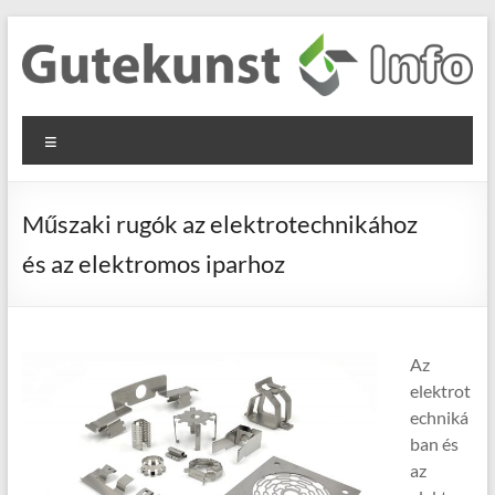
Skip
to
content
Gutekunst
Informationen
Menu
und
Formfedern
Wissenswertes
GmbH
zu Federn aus
Műszaki rugók az elektrotechnikához
Flachmaterial
és az elektromos iparhoz
Az
elektrot
echniká
ban és
az