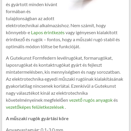
és gyártott minden kívánt
formában és
tulajdonságban az adott
elektrotechnikai alkalmazáshoz. Nem számít, hogy
könnyebb-e
Lapos érintkezés
vagy igényesen kialakított
érintkező és rugók – fontos, hogy a műszaki rugó stabil és
optimális módon töltse be funkcióját.
A Gutekunst Formfedern levélrugókat, formarugókat,
laposrugókat és kontaktrugókat gyárt és fejleszt
mintatermelésben, kis mennyiségben és nagy sorozatban.
Az elektrotechnika egyedi műszaki rugóinak kialakításának
gyakorlatilag nincsenek korlátai. Ezenkívül a Gutekunst
nagy választékot kínál az elektrotechnika
követelményeinek megfelelően
vezető rugós anyagok
és
vezetőképes felületkezelések
.
A műszaki rugók gyártási köre
Anyagvastagság:
0,1-3,0 mm