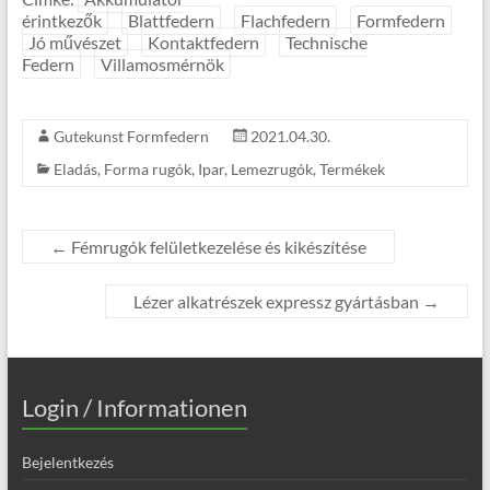
érintkezők
Blattfedern
Flachfedern
Formfedern
Jó művészet
Kontaktfedern
Technische
Federn
Villamosmérnök
Gutekunst Formfedern
2021.04.30.
Eladás
,
Forma rugók
,
Ipar
,
Lemezrugók
,
Termékek
←
Fémrugók felületkezelése és kikészítése
Lézer alkatrészek expressz gyártásban
→
Login / Informationen
Bejelentkezés